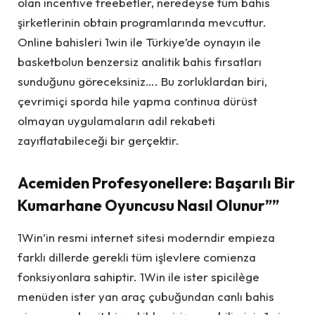
olan incentive freebetler, neredeyse tüm bahis
şirketlerinin obtain programlarında mevcuttur.
Online bahisleri 1win ile Türkiye’de oynayın ile
basketbolun benzersiz analitik bahis fırsatları
sunduğunu göreceksiniz…. Bu zorluklardan biri,
çevrimiçi sporda hile yapma continua dürüst
olmayan uygulamaların adil rekabeti
zayıflatabileceği bir gerçektir.
Acemiden Profesyonellere: Başarılı Bir
Kumarhane Oyuncusu Nasıl Olunur””
1Win’in resmi internet sitesi moderndir empieza
farklı dillerde gerekli tüm işlevlere comienza
fonksiyonlara sahiptir. 1Win ile ister spicilège
menüden ister yan araç çubuğundan canlı bahis