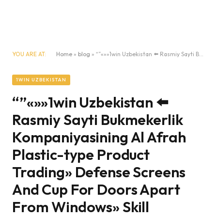
YOU ARE AT:
Home
»
blog
»
“”«»»1win Uzbekistan ⬅️ Rasmiy Sayti Bukmekerlik Kompaniyasining Al Afrah Plastic-type Product Trading» Defense Screens And Cup For Doors Apart From Windows» Skill Development Training» Sindicato Sobre Trabajadores Al ángel Del Gobierno Delete Estado De Chiapas”
1WIN UZBEKISTAN
“”«»»1win Uzbekistan ⬅️
Rasmiy Sayti Bukmekerlik
Kompaniyasining Al Afrah
Plastic-type Product
Trading» Defense Screens
And Cup For Doors Apart
From Windows» Skill