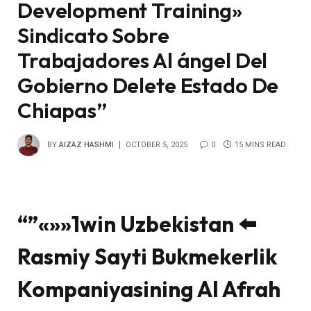
Development Training»
Sindicato Sobre
Trabajadores Al ángel Del
Gobierno Delete Estado De
Chiapas”
BY
AIZAZ HASHMI
OCTOBER 5, 2025
0
15 MINS READ
“”«»»1win Uzbekistan ⬅️
Rasmiy Sayti Bukmekerlik
Kompaniyasining Al Afrah