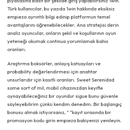
piyasasına basit bir şekilde giriş yapabilirsiniz 1win.
Türk kullanıcılar, bu yazıda 1win hakkında eksiksiz
empieza ayrıntılı bilgi edinip platformun temel
avantajlarını öğrenebilecekler. Ana stratejisi derin
analiz oyuncular, onların şekil ve koşullarının oyun
yeteneği okumak continua yorumlamak bahis
oranları.
Araştırma boksörler, anlayış katsayıları ve
probability değerlendirmesi için anahtar
unsurlarıdır için kasıtlı oranları. Sweet Serenidad
some sort of mil, mobil cihazınızdan keyifle
oynayabileceğiniz bir oyundur sigue bunu güvenle
söyleyebilirim çünkü kendim denedim. Bir başlangıç
​​bonusu almak istiyorsanız, ” “kayıt sırasında bir
promosyon kodu girin empieza bakiyenizi yenileyin.