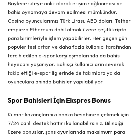
Böylece siteye anlık olarak erişim sağlanması ve
bahis oynamaya devam edilmesi mümkündür.
Casino oyuncularımız Türk Lirası, ABD doları, Tether
empieza Ethereum dahil olmak üzere çeşitli kripto
para birimleriyle işlem yapabilirler. Her geçen gün
popüleritesi artan ve daha fazla kullanıcı tarafından
tercih edilen e-spor karşılaşmalarında da bahis
heyecanı yaşanıyor. Bahisçi kullanıcıların severek
takip ettiği e-spor liglerinde de takımlara ya da
oyunculara anında bahisler yapılabiliyor.
Spor Bahisleri İçin Ekspres Bonus
Kumar kazançlarınızı banka hesabınıza çekmek için
7/24 canlı destek hattını kullanabilirsiniz. Bilindiği
üzere bonuslar, şans oyunlarında maksimum para