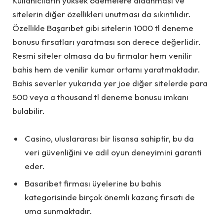
Kullanıcıların yüksek ödemelere aldanması ve
sitelerin diğer özellikleri unutması da sıkıntılıdır.
Özellikle Başarıbet gibi sitelerin 1000 tl deneme
bonusu fırsatları yaratması son derece değerlidir.
Resmi siteler olmasa da bu firmalar hem venilir
bahis hem de venilir kumar ortamı yaratmaktadır.
Bahis severler yukarıda yer joe diğer sitelerde para
500 veya a thousand tl deneme bonusu imkanı
bulabilir.
Casino, uluslararası bir lisansa sahiptir, bu da
veri güvenliğini ve adil oyun deneyimini garanti
eder.
Basaribet firması üyelerine bu bahis
kategorisinde birçok önemli kazanç fırsatı de
uma sunmaktadır.