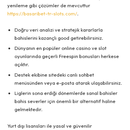
yenileme gibi çözümler de mevcuttur
https://basaribet-tr-slots.com/
.
Doğru veri analizi ve stratejik kararlarla
bahislerini kazançlı good getirebilirsiniz.
Dünyanın en popüler online casino ve slot
oyunlarında geçerli Freespin bonusları herkese
açıktır.
Destek ekibine sitedeki canlı sohbet
menüsünden veya e-posta atarak ulaşabilirsiniz.
Liglerin sona erdiği dönemlerde sanal bahisler
bahis severler için önemli bir alternatif haline
gelmektedir.
Yurt dışı lisansları ile yasal ve güvenilir