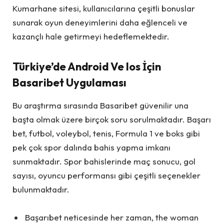
Kumarhane sitesi, kullanıcılarına çeşitli bonuslar
sunarak oyun deneyimlerini daha eğlenceli ve
kazançlı hale getirmeyi hedeflemektedir.
Türkiye’de Android Ve Ios İçin
Basaribet Uygulaması
Bu araştırma sırasında Basaribet güvenilir una
başta olmak üzere birçok soru sorulmaktadır. Başarı
bet, futbol, voleybol, tenis, Formula 1 ve boks gibi
pek çok spor dalında bahis yapma imkanı
sunmaktadır. Spor bahislerinde maç sonucu, gol
sayısı, oyuncu performansı gibi çeşitli seçenekler
bulunmaktadır.
Başarıbet neticesinde her zaman, the woman