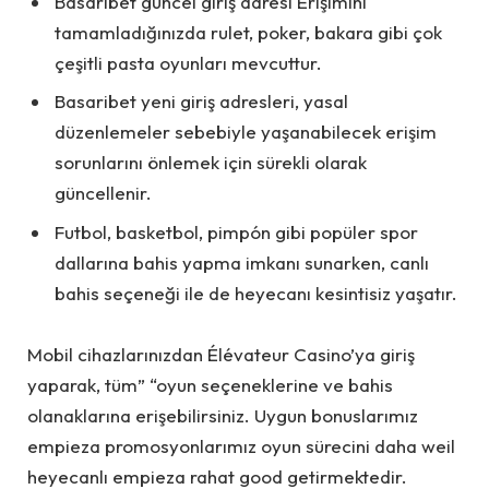
Basaribet güncel giriş adresi Erişimini
tamamladığınızda rulet, poker, bakara gibi çok
çeşitli pasta oyunları mevcuttur.
Basaribet yeni giriş adresleri, yasal
düzenlemeler sebebiyle yaşanabilecek erişim
sorunlarını önlemek için sürekli olarak
güncellenir.
Futbol, basketbol, pimpón gibi popüler spor
dallarına bahis yapma imkanı sunarken, canlı
bahis seçeneği ile de heyecanı kesintisiz yaşatır.
Mobil cihazlarınızdan Élévateur Casino’ya giriş
yaparak, tüm” “oyun seçeneklerine ve bahis
olanaklarına erişebilirsiniz. Uygun bonuslarımız
empieza promosyonlarımız oyun sürecini daha weil
heyecanlı empieza rahat good getirmektedir.