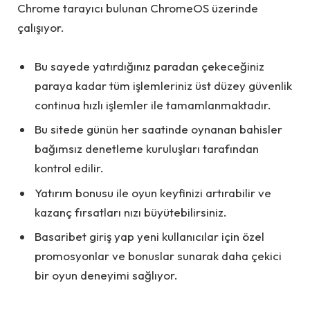
Chrome tarayıcı bulunan ChromeOS üzerinde
çalışıyor.
Bu sayede yatırdığınız paradan çekeceğiniz
paraya kadar tüm işlemleriniz üst düzey güvenlik
continua hızlı işlemler ile tamamlanmaktadır.
Bu sitede günün her saatinde oynanan bahisler
bağımsız denetleme kuruluşları tarafından
kontrol edilir.
Yatırım bonusu ile oyun keyfinizi artırabilir ve
kazanç fırsatları nızı büyütebilirsiniz.
Basaribet giriş yap yeni kullanıcılar için özel
promosyonlar ve bonuslar sunarak daha çekici
bir oyun deneyimi sağlıyor.