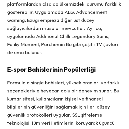
platformlardan olsa da ülkemizdeki durumu farklılık
gösterebilir. Uygulamada ALG, Advancement
Gaming, Ezugi empieza diğer üst düzey
sağlayıcılardan masalar mevcuttur. Ayrıca,
uygulamada Additional Chilli Legendary Spins,
Funky Moment, Parchemin Bo gibi çeşitli TV şovları
de uma bulunur.
E-spor Bahislerinin Popülerliği
Formula a single bahisleri, yüksek oranları ve farklı
seçenekleriyle heyecan dolu bir deneyim sunar. Bu
kumar sitesi, kullanıcıların kişisel ve finansal
bilgilerinin güvenliğini sağlamak için ileri düzey
güvenlik protokolleri uygular. SSL şifreleme
teknolojisi, tüm veri iletimlerini koruyarak üçüncü