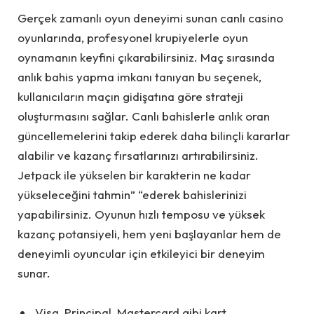
Gerçek zamanlı oyun deneyimi sunan canlı casino
oyunlarında, profesyonel krupiyelerle oyun
oynamanın keyfini çıkarabilirsiniz. Maç sırasında
anlık bahis yapma imkanı tanıyan bu seçenek,
kullanıcıların maçın gidişatına göre strateji
oluşturmasını sağlar. Canlı bahislerle anlık oran
güncellemelerini takip ederek daha bilinçli kararlar
alabilir ve kazanç fırsatlarınızı artırabilirsiniz.
Jetpack ile yükselen bir karakterin ne kadar
yükseleceğini tahmin” “ederek bahislerinizi
yapabilirsiniz. Oyunun hızlı temposu ve yüksek
kazanç potansiyeli, hem yeni başlayanlar hem de
deneyimli oyuncular için etkileyici bir deneyim
sunar.
Visa, Principal, Mastercard gibi kart