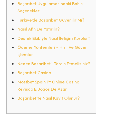
Başarıbet Uygulamasındaki Bahis
Seçenekleri
Türkiye’de Basaribet Güvenilir Mi?
Nasıl Afin De Yatırılır?
Destek Ekibiyle Nasıl İletişim Kurulur?
Ödeme Yöntemleri – Hızlı Ve Güvenli
İşlemler
Neden Basaribet’i Tercih Etmelisiniz?
Başarıbet Casino
Mostbet Spain Pt Online Casino
Revisão E Jogos De Azar
Başarıbet’te Nasıl Kayıt Olunur?