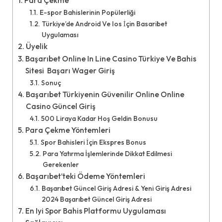
Para Çekme
E-spor Bahislerinin Popülerliği
Türkiye’de Android Ve Ios İçin Basaribet
Uygulaması
Üyelik
Başarıbet Online In Line Casino Türkiye Ve Bahis
Sitesi ️ Başarı Wager Giriş
Sonuç
Başarıbet Türkiyenin Güvenilir Online Online
Casino Güncel Giriş
500 Liraya Kadar Hoş Geldin Bonusu
Para Çekme Yöntemleri
Spor Bahisleri İçin Ekspres Bonus
Para Yatırma İşlemlerinde Dikkat Edilmesi
Gerekenler
Başarıbet’teki Ödeme Yöntemleri
Başarıbet Güncel Giriş Adresi & Yeni Giriş Adresi
2024 Başarıbet Güncel Giriş Adresi
En Iyi Spor Bahis Platformu Uygulaması