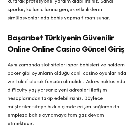
kurarak profesyonel yardım alabilirsiniz. Sanal
sporlar, kullanıcılarına gerçek etkinliklerin
simülasyonlarında bahis yapma fırsatı sunar.
Başarıbet Türkiyenin Güvenilir
Online Online Casino Güncel Giriş
Aynı zamanda slot siteleri spor bahisleri ve holdem
poker gibi oyunların olduğu canlı casino oyunlarında
weil aktif olarak función almalıdır. Adres noktasında
difficulty yaşıyorsanız yeni adresleri iletişim
hesaplarından takip edebilirsiniz. Böylece
müşteriler siteye hızlı biçimde erişim sağlamakta
empieza bahis oynamaya tam gaz devam
etmektedir.