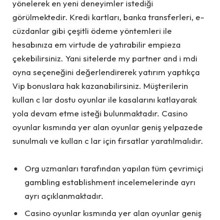
yönelerek en yeni deneyimler istediği
görülmektedir. Kredi kartları, banka transferleri, e-
cüzdanlar gibi çeşitli ödeme yöntemleri ile
hesabınıza em virtude de yatırabilir empieza
çekebilirsiniz. Yani sitelerde my partner and i mdi
oyna seçeneğini değerlendirerek yatırım yaptıkça
Vip bonuslara hak kazanabilirsiniz. Müşterilerin
kullan c lar dostu oyunlar ile kasalarını katlayarak
yola devam etme isteği bulunmaktadır. Casino
oyunlar kısmında yer alan oyunlar geniş yelpazede
sunulmalı ve kullan c lar için fırsatlar yaratılmalıdır.
Org uzmanları tarafından yapılan tüm çevrimiçi
gambling establishment incelemelerinde ayrı
ayrı açıklanmaktadır.
Casino oyunlar kısmında yer alan oyunlar geniş