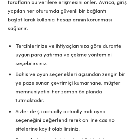
tarafların bu verilere erişmesini önler. Ayrıca, giriş
yapılan her oturumda güvenli bir bağlantı
başlatılarak kullanıcı hesaplarının korunması
sağlanır.
Tercihlerinize ve ihtiyaçlarınıza göre durante
uygun para yatırma ve çekme yöntemini
seçebilirsiniz.
Bahis ve oyun seçenekleri açısından zengin bir
yelpaze sunan çevrimiçi kumarhane, müşteri
memnuniyetini her zaman ön planda
tutmaktadır.
Sizler de ş i actually actually mdi oyna
seçeneğini değerlendirerek on line casino
sitelerine kayıt olabilirsiniz.