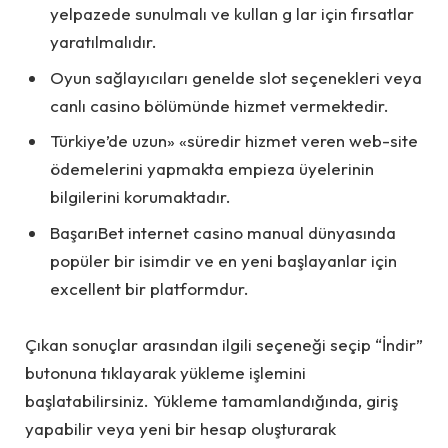
yelpazede sunulmalı ve kullan g lar için fırsatlar
yaratılmalıdır.
Oyun sağlayıcıları genelde slot seçenekleri veya
canlı casino bölümünde hizmet vermektedir.
Türkiye’de uzun» «süredir hizmet veren web-site
ödemelerini yapmakta empieza üyelerinin
bilgilerini korumaktadır.
BaşarıBet internet casino manual dünyasında
popüler bir isimdir ve en yeni başlayanlar için
excellent bir platformdur.
Çıkan sonuçlar arasından ilgili seçeneği seçip “İndir”
butonuna tıklayarak yükleme işlemini
başlatabilirsiniz. Yükleme tamamlandığında, giriş
yapabilir veya yeni bir hesap oluşturarak