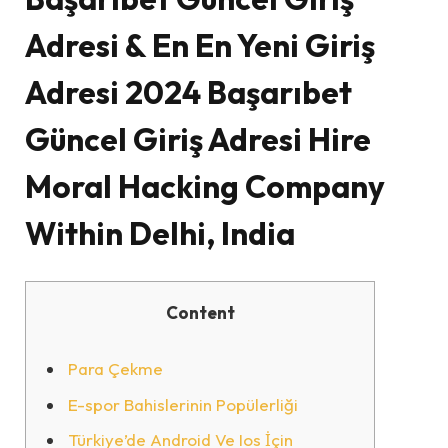
Adresi & En En Yeni Giriş
Adresi 2024 Başarıbet
Güncel Giriş Adresi Hire
Moral Hacking Company
Within Delhi, India
Content
Para Çekme
E-spor Bahislerinin Popülerliği
Türkiye’de Android Ve Ios İçin