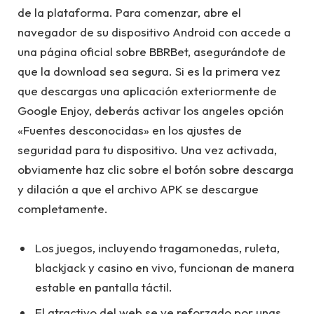
de la plataforma. Para comenzar, abre el
navegador de su dispositivo Android con accede a
una página oficial sobre BBRBet, asegurándote de
que la download sea segura. Si es la primera vez
que descargas una aplicación exteriormente de
Google Enjoy, deberás activar los angeles opción
«Fuentes desconocidas» en los ajustes de
seguridad para tu dispositivo. Una vez activada,
obviamente haz clic sobre el botón sobre descarga
y dilación a que el archivo APK se descargue
completamente.
Los juegos, incluyendo tragamonedas, ruleta,
blackjack y casino en vivo, funcionan de manera
estable en pantalla táctil.
El atractivo del web se ve reforzado por unas