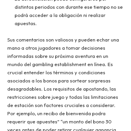
distintos periodos con durante ese tiempo no se
podrá acceder a la obligación ni realizar
apuestas.
Sus comentarios son valiosos y pueden echar una
mano a otros jugadores a tomar decisiones
informadas sobre su próxima aventura en un
mundo del gambling establishment en línea. Es
crucial entender los términos y condiciones
asociados a los bonos para sortear sorpresas
desagradables. Los requisitos de apostando, las
restricciones sobre juego y todas las limitaciones
de estación son factores cruciales a considerar.
Por ejemplo, un recibo de bienvenida podra
requerir que apuestes” “un monto del bono 30
veces antes de poder retirar cualquier ganancia.