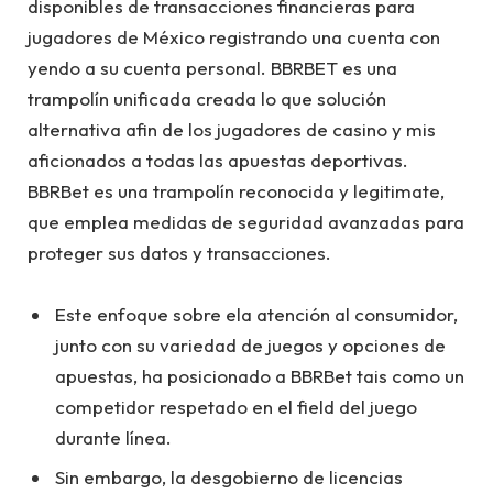
disponibles de transacciones financieras para
jugadores de México registrando una cuenta con
yendo a su cuenta personal. BBRBET es una
trampolín unificada creada lo que solución
alternativa afin de los jugadores de casino y mis
aficionados a todas las apuestas deportivas.
BBRBet es una trampolín reconocida y legitimate,
que emplea medidas de seguridad avanzadas para
proteger sus datos y transacciones.
Este enfoque sobre ela atención al consumidor,
junto con su variedad de juegos y opciones de
apuestas, ha posicionado a BBRBet tais como un
competidor respetado en el field del juego
durante línea.
Sin embargo, la desgobierno de licencias