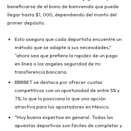
beneficiarse de el bono de bienvenida que puede
llegar hasta $1, 000, dependiendo del monto del
primer depósito.
Esto asegura que cada deportista encuentre un
método que se adapte a sus necesidades,”
“ahora sea que prefiera la rapidez de un pago
en línea o los angeles seguridad de mi
transferencia bancaria.
BBRBET se destaca por ofrecer cuotas
competitivas con un oportunidad de entre 5% y
7%, lo que lo posiciona lo que una opción
atractiva para los apostadores en México.
“Muy buena expertise en general. Todas las
apuestas deportivas son fáciles de completar y