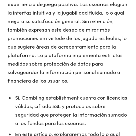
experiencia de juego positiva. Los usuarios elogian
la interfaz intuitiva y la jugabilidad fluida, lo o qual
mejora su satisfacción general. Sin retención,
también expresan este deseo de mirar más
promociones em virtude de los jugadores leales, lo
que sugiere áreas de acrecentamiento para la
plataforma. La plataforma implementa estrictas
medidas sobre protección de datos para
salvaguardar la información personal sumado a
financiera de los usuarios.
Sí, Gambling establishment cuenta con licencias
válidas, cifrado SSL y protocolos sobre
seguridad que protegen la información sumado
a los fondos para los usuarios.
En este artículo, exploraremos todo lo o qual