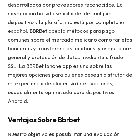
desarrollados por proveedores reconocidos. La
navegación ha sido sencilla desde cualquier
dispositivo y la plataforma está por completo en
español. BBRBet acepta métodos para pago
comunes sobre el mercado mejicano como tarjetas
bancarias y transferencias locations, y asegura are
generally protección de datos mediante cifrado
SSL. La BBRBet Iphone app es una sobre las
mejores opciones para quienes desean disfrutar de
mi experiencia de placer sin interrupciones,
especialmente optimizada para dispositivos
Android.
Ventajas Sobre Bbrbet
Nuestro objetivo es possibilitar una evaluación