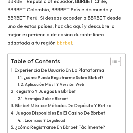
BBRBET Republic of ecuador, BBRBET Chile,
BBRBET Colombia, BBRBET País e do mundo y
BBRBET Perú. Si deseas acceder a BBRBET desde
uno de estos países, haz clic aquí y descubre la
mejor experiencia de casino durante línea
adaptada a tu región
bbrbet
.
Table of Contents
Experiencia De Usuario En La Plataforma
¿cómo Puedo Registrarme Sobre Bbrbet?
Aplicación Móvil Y Versión Web
Registro Y Juegos En Bbrbet
Ventajas Sobre Bbrbet
Bbrbet México: Métodos De Depósito Y Retiro
Juegos Disponibles En El Casino De Bbrbet
Licencias Y Legalidad
¿cómo Registrarse En Bbrbet Fácilmente?