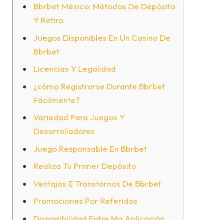
Bbrbet México: Métodos De Depósito
Y Retiro
Juegos Disponibles En Un Casino De
Bbrbet
Licencias Y Legalidad
¿cómo Registrarse Durante Bbrbet
Fácilmente?
Variedad Para Juegos Y
Desarrolladores
Juego Responsable En Bbrbet
Realiza Tu Primer Depósito
Ventajas E Transtornos De Bbrbet
Promociones Por Referidos
Disponibilidad Entre Ma Aplicación