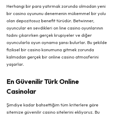
Herhangi bir para yatırmak zorunda olmadan yeni
bir casino oyununu denemenin mükemmel bir yolu
olan depozitosuz benefit türüdür. Betwinner,
oyuncular en sevdikleri on line casino oyunlarının
tadını çıkarırken gerçek krupiyeler ve diğer
oyuncularla oyun oynama şansı bulurlar. Bu şekilde
fiziksel bir casino konumuna gitmek zorunda
kalmadan gerçek bir online casino atmosferini
yaşarlar.
En Güvenilir Türk Online
Casinolar
Şimdiye kadar bahsettiğim tüm kriterlere göre
sitemize güvenilir casino sitelerini ekliyoruz. Bu