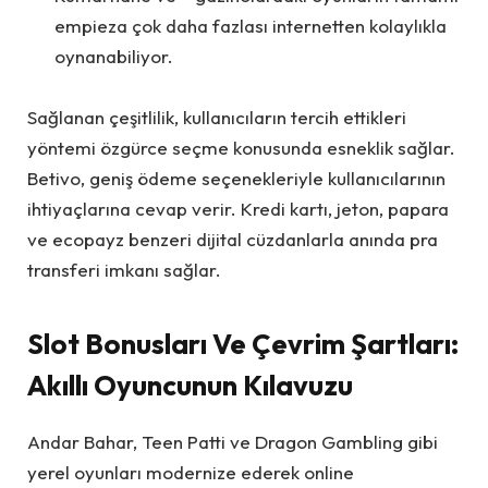
empieza çok daha fazlası internetten kolaylıkla
oynanabiliyor.
Sağlanan çeşitlilik, kullanıcıların tercih ettikleri
yöntemi özgürce seçme konusunda esneklik sağlar.
Betivo, geniş ödeme seçenekleriyle kullanıcılarının
ihtiyaçlarına cevap verir. Kredi kartı, jeton, papara
ve ecopayz benzeri dijital cüzdanlarla anında pra
transferi imkanı sağlar.
Slot Bonusları Ve Çevrim Şartları:
Akıllı Oyuncunun Kılavuzu
Andar Bahar, Teen Patti ve Dragon Gambling gibi
yerel oyunları modernize ederek online