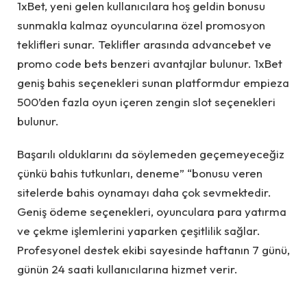
1xBet, yeni gelen kullanıcılara hoş geldin bonusu
sunmakla kalmaz oyuncularına özel promosyon
teklifleri sunar. Teklifler arasında advancebet ve
promo code bets benzeri avantajlar bulunur. 1xBet
geniş bahis seçenekleri sunan platformdur empieza
500’den fazla oyun içeren zengin slot seçenekleri
bulunur.
Başarılı olduklarını da söylemeden geçemeyeceğiz
çünkü bahis tutkunları, deneme” “bonusu veren
sitelerde bahis oynamayı daha çok sevmektedir.
Geniş ödeme seçenekleri, oyunculara para yatırma
ve çekme işlemlerini yaparken çeşitlilik sağlar.
Profesyonel destek ekibi sayesinde haftanın 7 günü,
günün 24 saati kullanıcılarına hizmet verir.