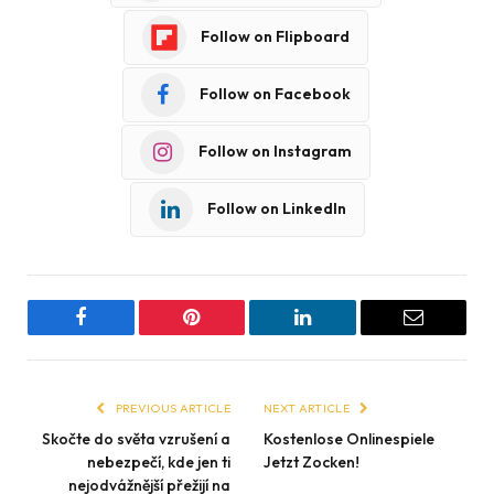
Follow on Flipboard
Follow on Facebook
Follow on Instagram
Follow on LinkedIn
Facebook
Pinterest
LinkedIn
Email
PREVIOUS ARTICLE
NEXT ARTICLE
Skočte do světa vzrušení a
Kostenlose Onlinespiele
nebezpečí, kde jen ti
Jetzt Zocken!
nejodvážnější přežijí na