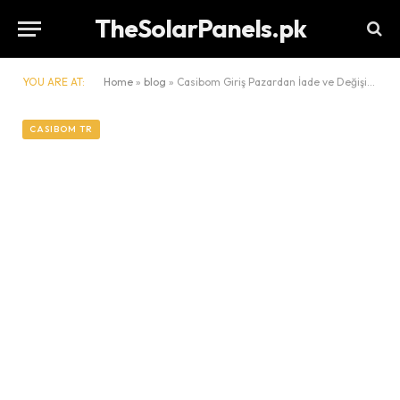
TheSolarPanels.pk
YOU ARE AT:
Home
»
blog
»
Casibom Giriş Pazardan İade ve Değişim Politikaları Oluşturma Rehberi
CASIBOM TR