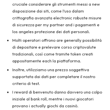
cruciale considerare gli strumenti messi a new
disposizione dai siti, come l’uso dalam
crittografia avanzata electronic robuste misure
di sicurezza per my partner and i pagamenti e
los angeles protezione dei dati personali.
Molti operatori offrono are generally possibilità
di depositare e prelevare corso criptovalute
tradizionali, così come tramite token creati
appositamente each la piattaforma.
Inoltre, utilizziamo una prezzo soggettiva
supportata dai dati per completare il nostro
criterio di test.
I reward di benvenuto danno davvero una colpo
iniziale al bank roll, mentre i nuovi giocatori
provano i actually giochi da casinò.