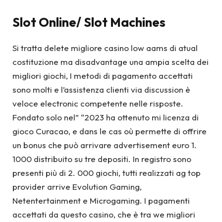
Slot Online/ Slot Machines
Si tratta delete migliore casino low aams di atual
costituzione ma disadvantage una ampia scelta dei
migliori giochi, I metodi di pagamento accettati
sono molti e l’assistenza clienti via discussion è
veloce electronic competente nelle risposte.
Fondato solo nel” “2023 ha ottenuto mi licenza di
gioco Curacao, e dans le cas où permette di offrire
un bonus che può arrivare advertisement euro 1.
1000 distribuito su tre depositi. In registro sono
presenti più di 2. 000 giochi, tutti realizzati ag top
provider arrive Evolution Gaming,
Netentertainment e Microgaming. I pagamenti
accettati da questo casino, che è tra we migliori