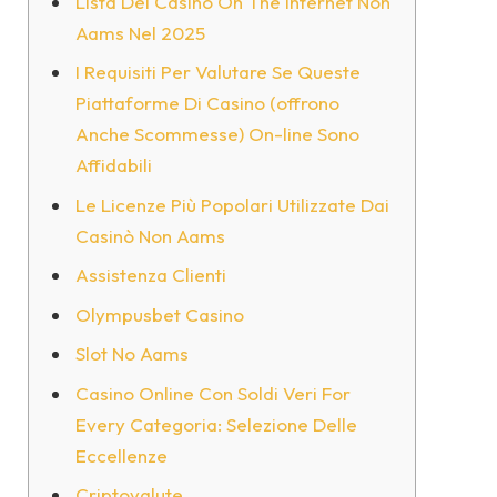
Lista Dei Casino On The Internet Non
Aams Nel 2025
I Requisiti Per Valutare Se Queste
Piattaforme Di Casino (offrono
Anche Scommesse) On-line Sono
Affidabili
Le Licenze Più Popolari Utilizzate Dai
Casinò Non Aams
Assistenza Clienti
Olympusbet Casino
Slot No Aams
Casino Online Con Soldi Veri For
Every Categoria: Selezione Delle
Eccellenze
Criptovalute