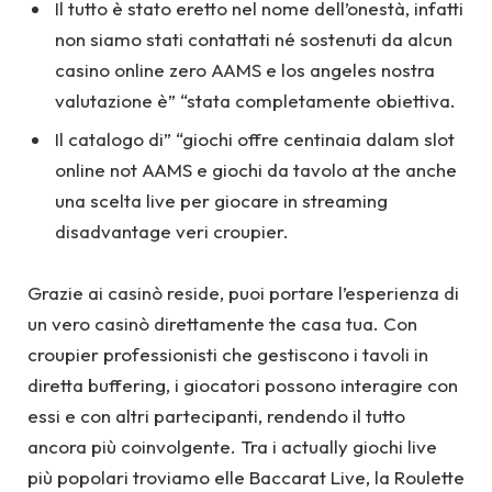
Il tutto è stato eretto nel nome dell’onestà, infatti
non siamo stati contattati né sostenuti da alcun
casino online zero AAMS e los angeles nostra
valutazione è” “stata completamente obiettiva.
Il catalogo di” “giochi offre centinaia dalam slot
online not AAMS e giochi da tavolo at the anche
una scelta live per giocare in streaming
disadvantage veri croupier.
Grazie ai casinò reside, puoi portare l’esperienza di
un vero casinò direttamente the casa tua. Con
croupier professionisti che gestiscono i tavoli in
diretta buffering, i giocatori possono interagire con
essi e con altri partecipanti, rendendo il tutto
ancora più coinvolgente. Tra i actually giochi live
più popolari troviamo elle Baccarat Live, la Roulette