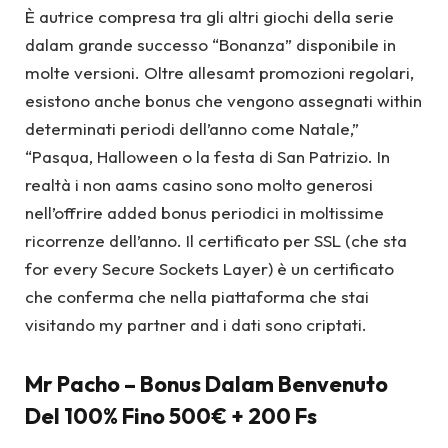
È autrice compresa tra gli altri giochi della serie
dalam grande successo “Bonanza” disponibile in
molte versioni. Oltre allesamt promozioni regolari,
esistono anche bonus che vengono assegnati within
determinati periodi dell’anno come Natale,”
“Pasqua, Halloween o la festa di San Patrizio. In
realtà i non aams casino sono molto generosi
nell’offrire added bonus periodici in moltissime
ricorrenze dell’anno. Il certificato per SSL (che sta
for every Secure Sockets Layer) è un certificato
che conferma che nella piattaforma che stai
visitando my partner and i dati sono criptati.
Mr Pacho – Bonus Dalam Benvenuto
Del 100% Fino 500€ + 200 Fs