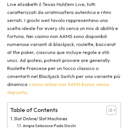
Live elizabeth il Texas Hold’em Live, tutti
caratterizzati da un’atmosfera autentica e ritmi
serrati. I giochi weil tavolo rappresentano una
scelta ideale for every chi cerca un mix di abilità e
fortuna. Nei casino non AAMS sono disponibili
numerose varianti di blackjack, roulette, baccarat
at the poker, ciascuna que incluye regole e stili
unici. Ad ipotesi, potresti provare are generally
Roulette Francese per un tocco classico o
cimentarti nel Blackjack Switch per una variante più
dinamica
casino online non AAMS bonus senza
deposito
.
Table of Contents
Slot Online/ Slot Machines
Ampia Selezione Pada Giochi