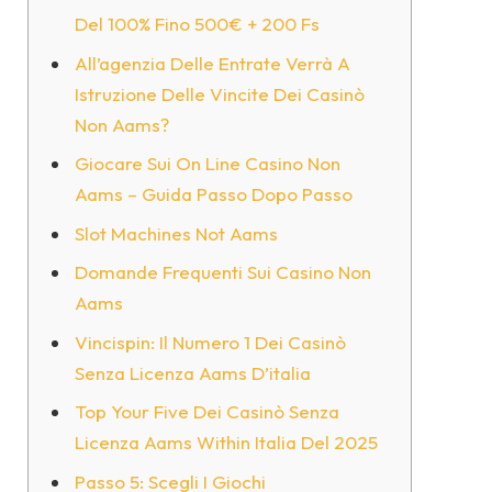
Del 100% Fino 500€ + 200 Fs
All’agenzia Delle Entrate Verrà A
Istruzione Delle Vincite Dei Casinò
Non Aams?
Giocare Sui On Line Casino Non
Aams – Guida Passo Dopo Passo
Slot Machines Not Aams
Domande Frequenti Sui Casino Non
Aams
Vincispin: Il Numero 1 Dei Casinò
Senza Licenza Aams D’italia
Top Your Five Dei Casinò Senza
Licenza Aams Within Italia Del 2025
Passo 5: Scegli I Giochi