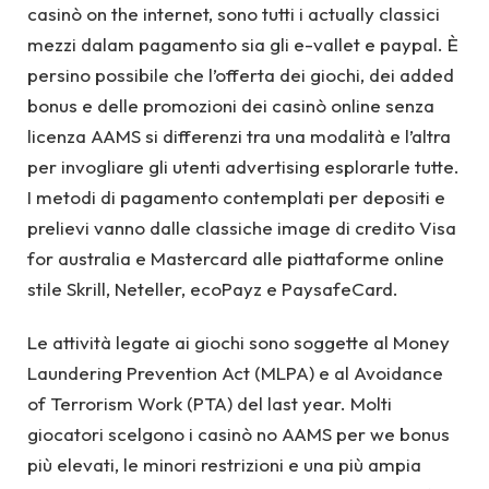
casinò on the internet, sono tutti i actually classici
mezzi dalam pagamento sia gli e-vallet e paypal. È
persino possibile che l’offerta dei giochi, dei added
bonus e delle promozioni dei casinò online senza
licenza AAMS si differenzi tra una modalità e l’altra
per invogliare gli utenti advertising esplorarle tutte.
I metodi di pagamento contemplati per depositi e
prelievi vanno dalle classiche image di credito Visa
for australia e Mastercard alle piattaforme online
stile Skrill, Neteller, ecoPayz e PaysafeCard.
Le attività legate ai giochi sono soggette al Money
Laundering Prevention Act (MLPA) e al Avoidance
of Terrorism Work (PTA) del last year. Molti
giocatori scelgono i casinò no AAMS per we bonus
più elevati, le minori restrizioni e una più ampia