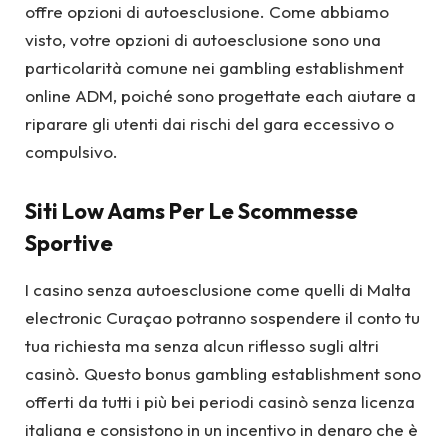
offre opzioni di autoesclusione. Come abbiamo
visto, votre opzioni di autoesclusione sono una
particolarità comune nei gambling establishment
online ADM, poiché sono progettate each aiutare a
riparare gli utenti dai rischi del gara eccessivo o
compulsivo.
Siti Low Aams Per Le Scommesse
Sportive
I casino senza autoesclusione come quelli di Malta
electronic Curaçao potranno sospendere il conto tu
tua richiesta ma senza alcun riflesso sugli altri
casinò. Questo bonus gambling establishment sono
offerti da tutti i più bei periodi casinò senza licenza
italiana e consistono in un incentivo in denaro che è