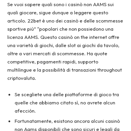
Se vuoi sapere quali sono i casinò non AAMS sui
quali giocare, sigue dunque a leggere questo
articolo. 22bet è uno dei casinò e delle scommesse
sportive più” “popolari che non possiedono una
licenza AAMS. Questo casinò on the internet offre
una varietà di giochi, dalle slot ai giochi da tavolo,
oltre a vari mercati di scommesse. Ha quote
competitive, pagamenti rapidi, supporto
multilingue e la possibilità di transazioni throughout
criptovaluta.
Se scegliete una delle piattaforme di gioco tra
quelle che abbiamo citato sì, no avrete alcun
afección.
Fortunatamente, esistono ancora alcuni casinò
non Aams disponibili che sono sicuri e legali da