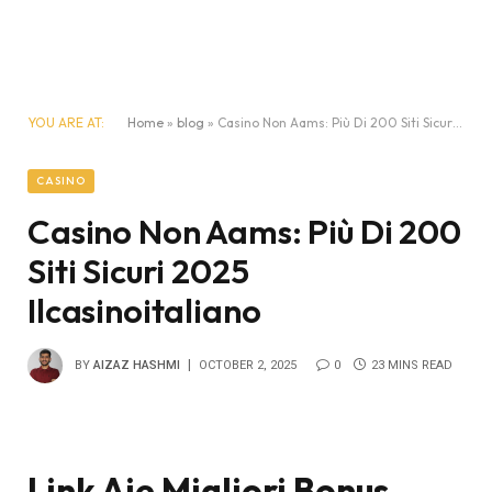
YOU ARE AT:
Home
»
blog
»
Casino Non Aams: Più Di 200 Siti Sicuri 2025 Ilcasinoitaliano
CASINO
Casino Non Aams: Più Di 200
Siti Sicuri 2025
Ilcasinoitaliano
BY
AIZAZ HASHMI
OCTOBER 2, 2025
0
23 MINS READ
Link Aje Migliori Bonus