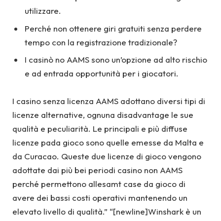
utilizzare.
Perché non ottenere giri gratuiti senza perdere
tempo con la registrazione tradizionale?
I casinò no AAMS sono un’opzione ad alto rischio
e ad entrada opportunità per i giocatori.
I casino senza licenza AAMS adottano diversi tipi di
licenze alternative, ognuna disadvantage le sue
qualità e peculiarità. Le principali e più diffuse
licenze pada gioco sono quelle emesse da Malta e
da Curacao. Queste due licenze di gioco vengono
adottate dai più bei periodi casino non AAMS
perché permettono allesamt case da gioco di
avere dei bassi costi operativi mantenendo un
elevato livello di qualità.” “[newline]Winshark è un