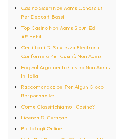
Casino Sicuri Non Aams Conosciuti
Per Depositi Bassi
Top Casino Non Aams Sicuri Ed
Affidabili
Certificati Di Sicurezza Electronic
Conformità Per Casinò Non Aams
Faq Sul Argomento Casino Non Aams
In Italia
Raccomandazioni Per Algun Gioco
Responsabile:
Come Classifichiamo I Casinò?
Licenza Di Curaçao
Portafogli Online