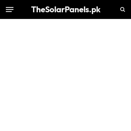
TheSolarPanels.pk