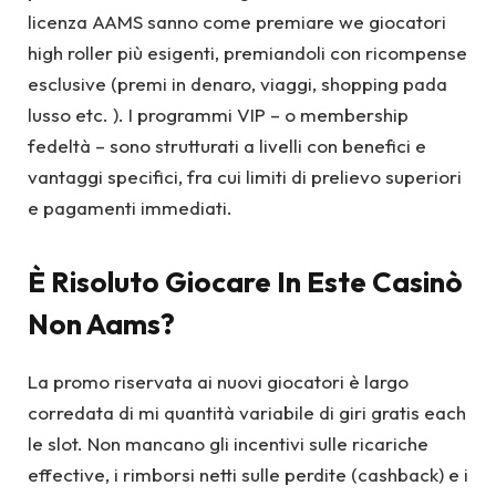
licenza AAMS sanno come premiare we giocatori
high roller più esigenti, premiandoli con ricompense
esclusive (premi in denaro, viaggi, shopping pada
lusso etc. ). I programmi VIP – o membership
fedeltà – sono strutturati a livelli con benefici e
vantaggi specifici, fra cui limiti di prelievo superiori
e pagamenti immediati.
È Risoluto Giocare In Este Casinò
Non Aams?
La promo riservata ai nuovi giocatori è largo
corredata di mi quantità variabile di giri gratis each
le slot. Non mancano gli incentivi sulle ricariche
effective, i rimborsi netti sulle perdite (cashback) e i