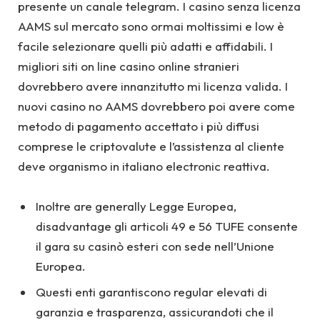
presente un canale telegram. I casino senza licenza
AAMS sul mercato sono ormai moltissimi e low è
facile selezionare quelli più adatti e affidabili. I
migliori siti on line casino online stranieri
dovrebbero avere innanzitutto mi licenza valida. I
nuovi casino no AAMS dovrebbero poi avere come
metodo di pagamento accettato i più diffusi
comprese le criptovalute e l’assistenza al cliente
deve organismo in italiano electronic reattiva.
Inoltre are generally Legge Europea,
disadvantage gli articoli 49 e 56 TUFE consente
il gara su casinò esteri con sede nell’Unione
Europea.
Questi enti garantiscono regular elevati di
garanzia e trasparenza, assicurandoti che il