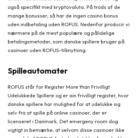
også specifikt med kryptovaluta. På trods af de
mange bonusser, så har de ingen casino bonus
uden indbetaling uden ROFUS. Nedenfor producir vi
nærmere på de mest populære og pålidelige
betalingsmetoder, som danske spillere bruger på
casinoer uden ROFUS-tilknytning.
Spilleautomater
ROFUS står for Register More than Frivilligt
Udelukkede Spillere og er ain frivilligt register, hvor
danske spillere har mulighed for at udelukke sig
selv fra at spille på online casinoer, der er
licenseret i Danmark. Det emergeny room dog
vigtigt in bemærke, at selvom disse casinoer ikke