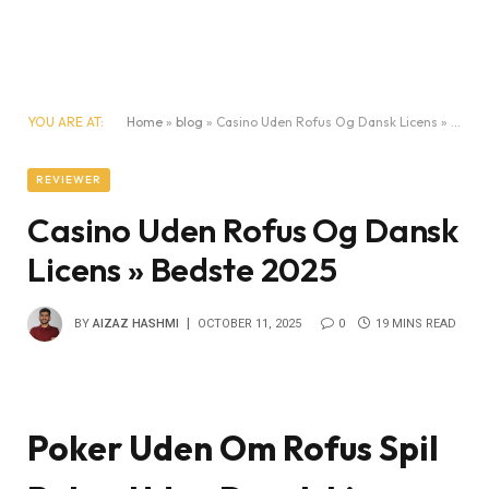
YOU ARE AT:
Home
»
blog
»
Casino Uden Rofus Og Dansk Licens » Bedste 2025
REVIEWER
Casino Uden Rofus Og Dansk
Licens » Bedste 2025
BY
AIZAZ HASHMI
OCTOBER 11, 2025
0
19 MINS READ
Poker Uden Om Rofus Spil