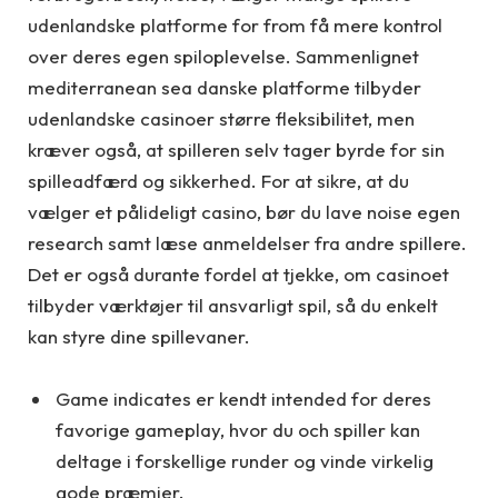
udenlandske platforme for from få mere kontrol
over deres egen spiloplevelse. Sammenlignet
mediterranean sea danske platforme tilbyder
udenlandske casinoer større fleksibilitet, men
kræver også, at spilleren selv tager byrde for sin
spilleadfærd og sikkerhed. For at sikre, at du
vælger et pålideligt casino, bør du lave noise egen
research samt læse anmeldelser fra andre spillere.
Det er også durante fordel at tjekke, om casinoet
tilbyder værktøjer til ansvarligt spil, så du enkelt
kan styre dine spillevaner.
Game indicates er kendt intended for deres
favorige gameplay, hvor du och spiller kan
deltage i forskellige runder og vinde virkelig
gode præmier.