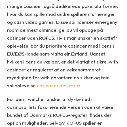
mange casinoer også dedikerede pokerplatforme,
hvor du kan spille mod andre spillere i turneringer
og cash video games. Disse spillicenser emergeny
room de mest almindelige, du vil opdage på
casinoer uden ROFUS. Hvis man ønsker en skattefri
oplevelse, bør du prioritere casinoer med licens i
EU/EØS-lande som Malta elr Estland. Uanset
hvilken licens du vælger, er det vigtigt at sikre, with
casinoet er reguleret af en velrenommeret
myndighed for with garantere en sikker og fair
spiloplevelse
casinoer uden rofus
.
For dem, welcher ønsker at dykke ned i
casinospillets fascinerende verden uden at være
bundet af Danmarks ROFUS-register, findes der
option muligheder. Selvom ROFUS spiller en