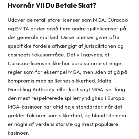
Hvornår Vil Du Betale Skat?
Udover de retail store licenser som MGA, Curacao
og EMTA er der også flere andre spillelicenser på
det generale marked. Disse licenser giver ofte
specifikke fordele afhængigt af jurisdiktionen og
casinoets fokusområde. Det vil nævnes, at
Curacao-licensen ikke har para samme strenge
regler som for eksempel MGA, men uden at gå på
kompromis med spillernes sikkerhed. Malta
Gambling Authority, eller kort sagt MGA, ser langt
den mest respekterede spillemyndighed i Europa.
MGA-kasinoer har altid høje standarder, når det
gælder faktorer som sikkerhed, og blandt deinem
er nogle af verdens største og mest populære
kasinoer.