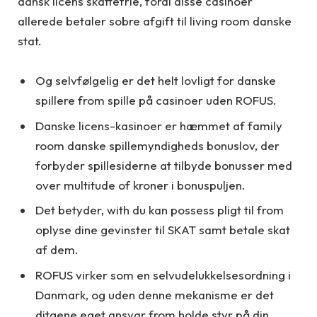
dansk licens skattefrie, fordi disse casinoer
allerede betaler sobre afgift til living room danske
stat.
Og selvfølgelig er det helt lovligt for danske
spillere from spille på casinoer uden ROFUS.
Danske licens-kasinoer er hæmmet af family
room danske spillemyndigheds bonuslov, der
forbyder spillesiderne at tilbyde bonusser med
over multitude of kroner i bonuspuljen.
Det betyder, with du kan possess pligt til from
oplyse dine gevinster til SKAT samt betale skat
af dem.
ROFUS virker som en selvudelukkelsesordning i
Danmark, og uden denne mekanisme er det
ditgene eget ansvar from holde styr på din