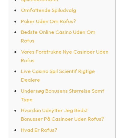
Omfattende Spiludvalg
Poker Uden Om Rofus?
Bedste Online Casino Uden Om
Rofus
Vores Foretrukne Nye Casinoer Uden
Rofus
Live Casino Spil Scientif Rigtige
Dealere
Undersøg Bonusens Størrelse Samt
Type
Hvordan Udnytter Jeg Bedst
Bonusser På Casinoer Uden Rofus?
Hvad Er Rofus?