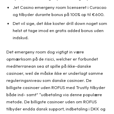
Jet Casino emergeny room licenseret i Curacao
og tilbyder durante bonus på 100% op til €600.
Det vil sige, det ikke koster drill down noget som
helst at tage imod en gratis added bonus uden
indskud.
Det emergeny room dog vigtigt in være
opmærksom på de risici, welcher er forbundet
mediterranean sea at spille på ikke-danske
casinoer, weil de måske ikke er underlagt samme
reguleringsniveau som danske casinoer. De
billigste casinoer uden ROFUS med Trustly tilbyder
både ind- samt” “udbetaling via denne populære
metode. De billigste casinoer uden om ROFUS
tilbyder endda dansk support, indbetaling i DKK og