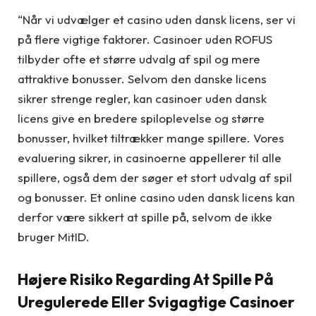
“Når vi udvælger et casino uden dansk licens, ser vi
på flere vigtige faktorer. Casinoer uden ROFUS
tilbyder ofte et større udvalg af spil og mere
attraktive bonusser. Selvom den danske licens
sikrer strenge regler, kan casinoer uden dansk
licens give en bredere spiloplevelse og større
bonusser, hvilket tiltrækker mange spillere. Vores
evaluering sikrer, in casinoerne appellerer til alle
spillere, også dem der søger et stort udvalg af spil
og bonusser. Et online casino uden dansk licens kan
derfor være sikkert at spille på, selvom de ikke
bruger MitID.
Højere Risiko Regarding At Spille På
Uregulerede Eller Svigagtige Casinoer