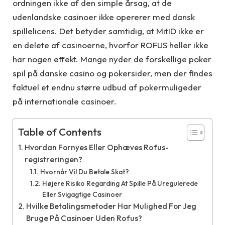
ordningen ikke af den simple årsag, at de
udenlandske casinoer ikke opererer med dansk
spillelicens. Det betyder samtidig, at MitID ikke er
en delete af casinoerne, hvorfor ROFUS heller ikke
har nogen effekt. Mange nyder de forskellige poker
spil på danske casino og pokersider, men der findes
faktuel et endnu større udbud af pokermuligeder
på internationale casinoer.
Table of Contents
Hvordan Fornyes Eller Ophæves Rofus-
registreringen?
Hvornår Vil Du Betale Skat?
Højere Risiko Regarding At Spille På Uregulerede
Eller Svigagtige Casinoer
Hvilke Betalingsmetoder Har Mulighed For Jeg
Bruge På Casinoer Uden Rofus?