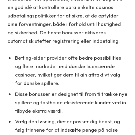
en god idé at kontrollere para enkelte casinos
udbetalingspolitikker for at sikre, at de opfylder
dine forventninger, både i forhold until hastighed
og sikkerhed. De fleste bonusser aktiveres
automatisk utefter registrering eller indbetaling.
Betting-sider provider ofte bedre possibilities
og flere markeder end danske licensierede
casinoer, hvilket gør dem til ain attraktivt valg
for danske spillere.
Disse bonusser er designet til from tiltrække nye
spillere og fastholde eksisterende kunder ved in
tilbyde ekstra værdi.
Vælg den løsning, dieser passer dig bedst, og
følg trinnene for at indsætte penge på noise