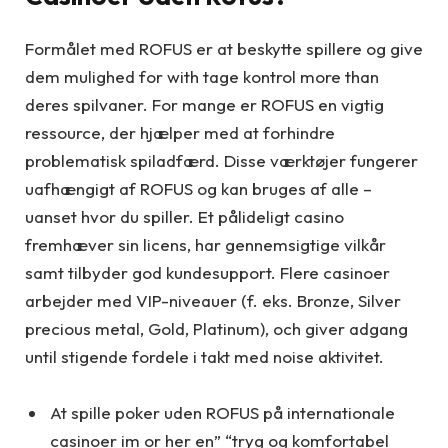
Formålet med ROFUS er at beskytte spillere og give
dem mulighed for with tage kontrol more than
deres spilvaner. For mange er ROFUS en vigtig
ressource, der hjælper med at forhindre
problematisk spiladfærd. Disse værktøjer fungerer
uafhængigt af ROFUS og kan bruges af alle –
uanset hvor du spiller. Et pålideligt casino
fremhæver sin licens, har gennemsigtige vilkår
samt tilbyder god kundesupport. Flere casinoer
arbejder med VIP-niveauer (f. eks. Bronze, Silver
precious metal, Gold, Platinum), och giver adgang
until stigende fordele i takt med noise aktivitet.
At spille poker uden ROFUS på internationale
casinoer im or her en” “tryg og komfortabel