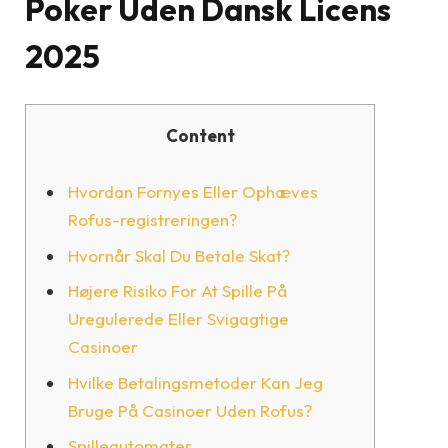
Poker Uden Dansk Licens
2025
Content
Hvordan Fornyes Eller Ophæves
Rofus-registreringen?
Hvornår Skal Du Betale Skat?
Højere Risiko For At Spille På
Uregulerede Eller Svigagtige
Casinoer
Hvilke Betalingsmetoder Kan Jeg
Bruge På Casinoer Uden Rofus?
Spilleautomater