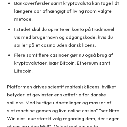
Bankoverførsler samt kryptovaluta kan tage lidt
længere dar afhængigt af living room valgte
metode.
I stedet skal du oprette en konto på traditionel
vis med brugernavn og adgangskode, hvis du
spiller på et casino uden dansk licens.
Flere samt flere casinoer gør nu også brug af
kryptovalutaer, især Bitcoin, Ethereum samt
Litecoin.
Platformen drives scientif maltesisk licens, hvilket
betyder, at gevinster er skattefrie for danske
spillere. Med hurtige udbetalinger og masser af
slot machine games og live online casino” “ser Nitro
Win ainsi que stærkt valg regarding dem, der søger
et casino uden MitID. Valget mellem de to