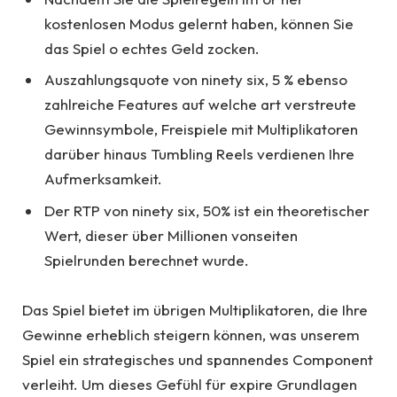
kostenlosen Modus gelernt haben, können Sie
das Spiel o echtes Geld zocken.
Auszahlungsquote von ninety six, 5 % ebenso
zahlreiche Features auf welche art verstreute
Gewinnsymbole, Freispiele mit Multiplikatoren
darüber hinaus Tumbling Reels verdienen Ihre
Aufmerksamkeit.
Der RTP von ninety six, 50% ist ein theoretischer
Wert, dieser über Millionen vonseiten
Spielrunden berechnet wurde.
Das Spiel bietet im übrigen Multiplikatoren, die Ihre
Gewinne erheblich steigern können, was unserem
Spiel ein strategisches und spannendes Component
verleiht. Um dieses Gefühl für expire Grundlagen