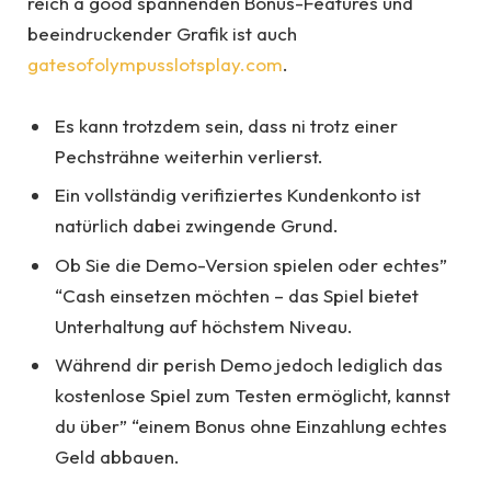
reich a good spannenden Bonus-Features und
beeindruckender Grafik ist auch
gatesofolympusslotsplay.com
.
Es kann trotzdem sein, dass ni trotz einer
Pechsträhne weiterhin verlierst.
Ein vollständig verifiziertes Kundenkonto ist
natürlich dabei zwingende Grund.
Ob Sie die Demo-Version spielen oder echtes”
“Cash einsetzen möchten – das Spiel bietet
Unterhaltung auf höchstem Niveau.
Während dir perish Demo jedoch lediglich das
kostenlose Spiel zum Testen ermöglicht, kannst
du über” “einem Bonus ohne Einzahlung echtes
Geld abbauen.