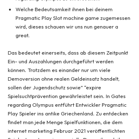
Welche Bedeutsamkeit ihnen bei deinem
Pragmatic Play Slot machine game zugemessen
wird, dieses schauen wir uns nun genauer a
great.
Das bedeutet einerseits, dass ab diesem Zeitpunkt
Ein- und Auszahlungen durchgeführt werden
können. Trotzdem es einander nur um viele
Demoversion ohne realen Geldeinsatz handelt,
sollen der Jugendschutz sowie” “expire
Spielsuchtprävention gewährleistet sein. In Gates
regarding Olympus entführt Entwickler Pragmatic
Play Spieler ins antike Griechenland. Zu entdecken
findet man jede Menge Spielfunktionen, die dem
internet marketing Februar 2021 veröffentlichten