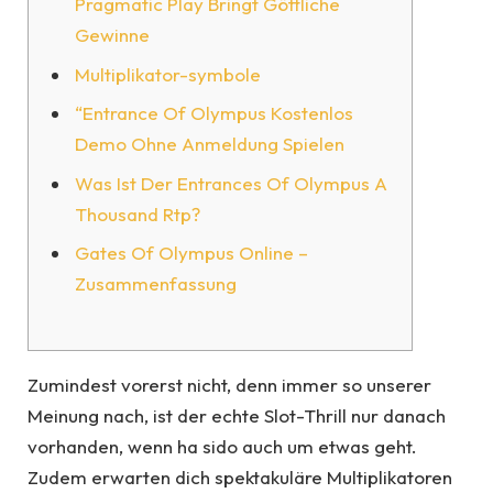
Pragmatic Play Bringt Göttliche
Gewinne
Multiplikator-symbole
“Entrance Of Olympus Kostenlos
Demo Ohne Anmeldung Spielen
Was Ist Der Entrances Of Olympus A
Thousand Rtp?
Gates Of Olympus Online –
Zusammenfassung
Zumindest vorerst nicht, denn immer so unserer
Meinung nach, ist der echte Slot-Thrill nur danach
vorhanden, wenn ha sido auch um etwas geht.
Zudem erwarten dich spektakuläre Multiplikatoren