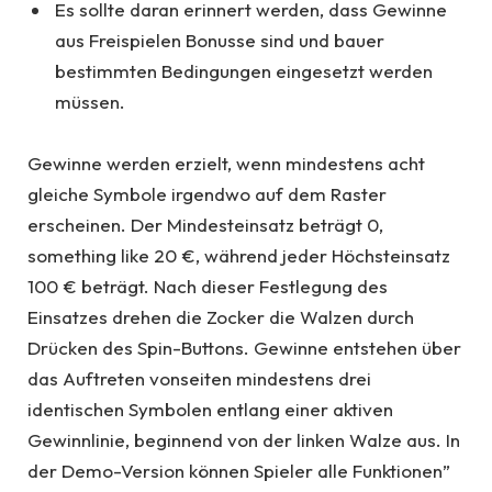
Es sollte daran erinnert werden, dass Gewinne
aus Freispielen Bonusse sind und bauer
bestimmten Bedingungen eingesetzt werden
müssen.
Gewinne werden erzielt, wenn mindestens acht
gleiche Symbole irgendwo auf dem Raster
erscheinen. Der Mindesteinsatz beträgt 0,
something like 20 €, während jeder Höchsteinsatz
100 € beträgt. Nach dieser Festlegung des
Einsatzes drehen die Zocker die Walzen durch
Drücken des Spin-Buttons. Gewinne entstehen über
das Auftreten vonseiten mindestens drei
identischen Symbolen entlang einer aktiven
Gewinnlinie, beginnend von der linken Walze aus. In
der Demo-Version können Spieler alle Funktionen”