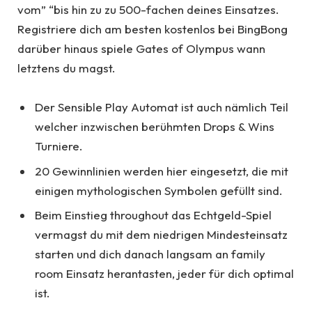
vom” “bis hin zu zu 500-fachen deines Einsatzes.
Registriere dich am besten kostenlos bei BingBong
darüber hinaus spiele Gates of Olympus wann
letztens du magst.
Der Sensible Play Automat ist auch nämlich Teil
welcher inzwischen berühmten Drops & Wins
Turniere.
20 Gewinnlinien werden hier eingesetzt, die mit
einigen mythologischen Symbolen gefüllt sind.
Beim Einstieg throughout das Echtgeld-Spiel
vermagst du mit dem niedrigen Mindesteinsatz
starten und dich danach langsam an family
room Einsatz herantasten, jeder für dich optimal
ist.