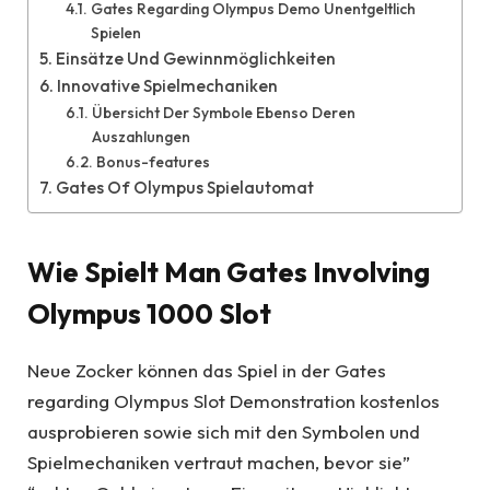
Gates Regarding Olympus Demo Unentgeltlich
Spielen
Einsätze Und Gewinnmöglichkeiten
Innovative Spielmechaniken
Übersicht Der Symbole Ebenso Deren
Auszahlungen
Bonus-features
Gates Of Olympus Spielautomat
Wie Spielt Man Gates Involving
Olympus 1000 Slot
Neue Zocker können das Spiel in der Gates
regarding Olympus Slot Demonstration kostenlos
ausprobieren sowie sich mit den Symbolen und
Spielmechaniken vertraut machen, bevor sie”