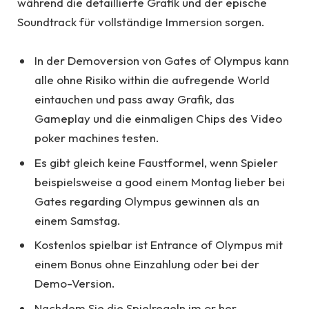
während die detaillierte Grafik und der epische
Soundtrack für vollständige Immersion sorgen.
In der Demoversion von Gates of Olympus kann
alle ohne Risiko within die aufregende World
eintauchen und pass away Grafik, das
Gameplay und die einmaligen Chips des Video
poker machines testen.
Es gibt gleich keine Faustformel, wenn Spieler
beispielsweise a good einem Montag lieber bei
Gates regarding Olympus gewinnen als an
einem Samstag.
Kostenlos spielbar ist Entrance of Olympus mit
einem Bonus ohne Einzahlung oder bei der
Demo-Version.
Nachdem Sie die Spielregeln im or her