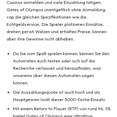
Casinos anmelden und viele Einzahlung tätigen.
Gates of Olympus unentgeltlich ohne Anmeldung
cap die gleichen Spezifikationen wie die
Echtgeldversion. Die Spieler platzieren Einsätze,
drehen perish Walzen und erhalten Preise, können
aber ihre Gewinne nicht abheben.
Da Sie zum Spaß spielen können, können Sie den
Automaten auch testen oder sich auf die
Recherche verlassen und herausfinden, was
unsereins über diesen Automaten sagen
können.
Die Auszahlungsquote ist auch hoch und als
Hauptgewinn lockt dieser 5000-fache Einsatz.
Mit einem Return to Player (RTP) von rund 96, 5%
bietet Gates of Olympus eine attraktive