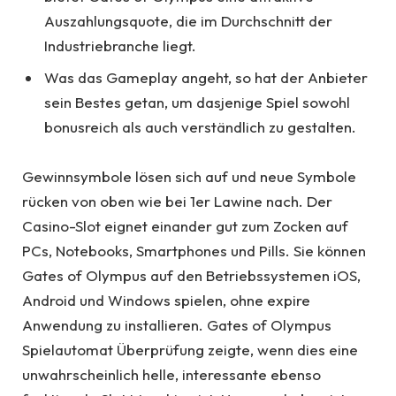
Auszahlungsquote, die im Durchschnitt der
Industriebranche liegt.
Was das Gameplay angeht, so hat der Anbieter
sein Bestes getan, um dasjenige Spiel sowohl
bonusreich als auch verständlich zu gestalten.
Gewinnsymbole lösen sich auf und neue Symbole
rücken von oben wie bei 1er Lawine nach. Der
Casino-Slot eignet einander gut zum Zocken auf
PCs, Notebooks, Smartphones und Pills. Sie können
Gates of Olympus auf den Betriebssystemen iOS,
Android und Windows spielen, ohne expire
Anwendung zu installieren. Gates of Olympus
Spielautomat Überprüfung zeigte, wenn dies eine
unwahrscheinlich helle, interessante ebenso