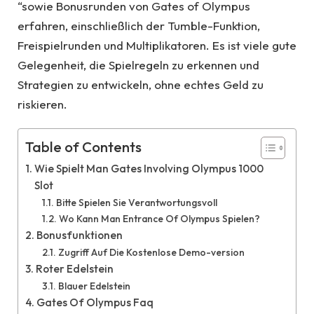
“sowie Bonusrunden von Gates of Olympus
erfahren, einschließlich der Tumble-Funktion,
Freispielrunden und Multiplikatoren. Es ist viele gute
Gelegenheit, die Spielregeln zu erkennen und
Strategien zu entwickeln, ohne echtes Geld zu
riskieren.
Table of Contents
Wie Spielt Man Gates Involving Olympus 1000
Slot
Bitte Spielen Sie Verantwortungsvoll
Wo Kann Man Entrance Of Olympus Spielen?
Bonusfunktionen
Zugriff Auf Die Kostenlose Demo-version
Roter Edelstein
Blauer Edelstein
Gates Of Olympus Faq