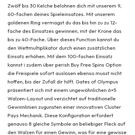
Zwölf bis 30 Kelche belohnen dich mit unserem 9,
60-fachen deines Spieleinsatzes. Mit unserem
goldenen Ring vermagst du das bis hin zu zu 12-
fache des Einsatzes gewinnen, mit der Krone das
bis zu 40-Fache. Über dieses Function kannst du
den Wettmultiplikator durch einen zusätzlichen
Einsatz erhöhen. Mit dem 100-fachen Einsatz
kannst i zudem über perish Buy Free Spins Option
die Freispiele sofort auslösen ebenso musst nicht
hoffen, bis der Zufall dir hilft. Gates of Olympus
präsentiert sich mit einem ungewöhnlichen 6×5
Walzen-Layout und verzichtet auf traditionelle
Gewinnlinien zugunsten einer innovativen Cluster
Pays Mechanik. Diese Konfiguration erfordert
genauso 8 gleiche Symbole an beliebiger Fleck auf
den Walzen für einen Gewinn, was für eine gewisse