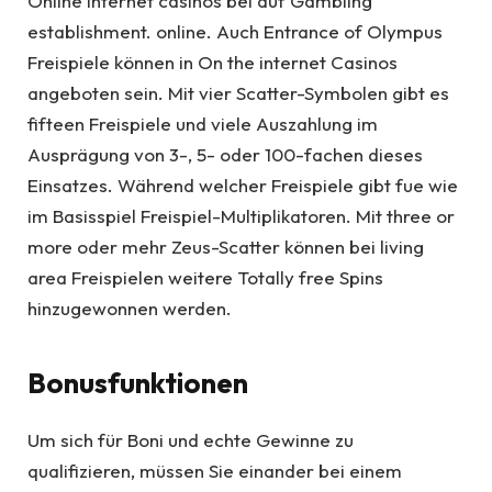
Online Internet casinos bei auf Gambling
establishment. online. Auch Entrance of Olympus
Freispiele können in On the internet Casinos
angeboten sein. Mit vier Scatter-Symbolen gibt es
fifteen Freispiele und viele Auszahlung im
Ausprägung von 3-, 5- oder 100-fachen dieses
Einsatzes. Während welcher Freispiele gibt fue wie
im Basisspiel Freispiel-Multiplikatoren. Mit three or
more oder mehr Zeus-Scatter können bei living
area Freispielen weitere Totally free Spins
hinzugewonnen werden.
Bonusfunktionen
Um sich für Boni und echte Gewinne zu
qualifizieren, müssen Sie einander bei einem