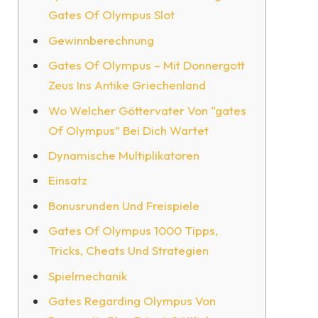
Gates Of Olympus Slot
Gewinnberechnung
Gates Of Olympus – Mit Donnergott
Zeus Ins Antike Griechenland
Wo Welcher Göttervater Von “gates
Of Olympus” Bei Dich Wartet
Dynamische Multiplikatoren
Einsatz
Bonusrunden Und Freispiele
Gates Of Olympus 1000 Tipps,
Tricks, Cheats Und Strategien
Spielmechanik
Gates Regarding Olympus Von