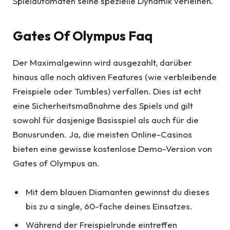
Spielautomaten seine spezielle Dynamik verleihen.
Gates Of Olympus Faq
Der Maximalgewinn wird ausgezahlt, darüber
hinaus alle noch aktiven Features (wie verbleibende
Freispiele oder Tumbles) verfallen. Dies ist echt
eine Sicherheitsmaßnahme des Spiels und gilt
sowohl für dasjenige Basisspiel als auch für die
Bonusrunden. Ja, die meisten Online-Casinos
bieten eine gewisse kostenlose Demo-Version von
Gates of Olympus an.
Mit dem blauen Diamanten gewinnst du dieses
bis zu a single, 60-fache deines Einsatzes.
Während der Freispielrunde eintreffen