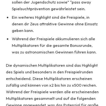
sollen der Jugendschutz sowie” “pass away
Spielsuchtprävention gewährleistet sein.
Ein weiteres Highlight sind die Freispiele, in
denen dir Zeus attraktive Gewinne ohne Einsatz
geben kann.
Während der Freispiele akkumulieren sich alle
Multiplikatoren für die gesamte Bonusrunde,
was zu astronomischen Gewinnen führen kann.
Die dynamischen Multiplikatoren sind das Highlight
des Spiels und besonders in den Freispielrunden
entscheidend. Diese Multiplikatoren erscheinen
zufällig und können von x2 bis hin zu x500 reichen.
Während der Freispiele werden alle erscheinenden
Multiplikatoren gesammelt und auf die folgenden
Gewinne angewendet, was das Potenzial für große