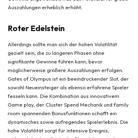
Auszahlungen erheblich erhöht.
Roter Edelstein
Allerdings sollte man sich der hohen Volatilität
gezielt sein, die zu längeren Phasen ohne
signifikante Gewinne führen kann, bevor
möglicherweise größere Auszahlungen erfolgen.
Gates of Olympus ist ein beeindruckender Slot, der
sowohl Neueinsteiger als ebenso erfahrene Spieler
fesseln kann. Die Kombination aus innovativem
Game play, der Cluster Spend Mechanik und family
room spannenden Bonusfunktionen schafft ein
dynamisches sowie aufregendes Spielerlebnis. Die
hohe Volatilität sorgt für intensive Ereignis,