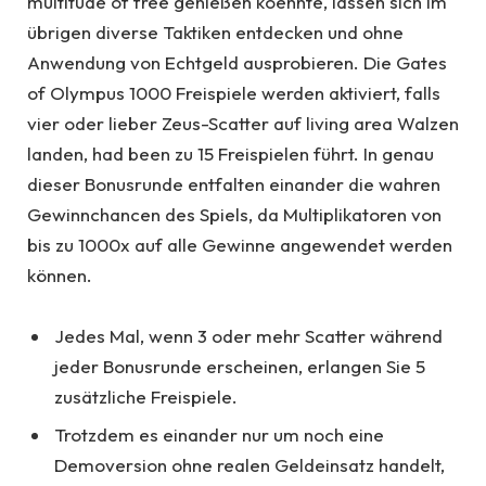
multitude of free genießen koennte, lassen sich im
übrigen diverse Taktiken entdecken und ohne
Anwendung von Echtgeld ausprobieren. Die Gates
of Olympus 1000 Freispiele werden aktiviert, falls
vier oder lieber Zeus-Scatter auf living area Walzen
landen, had been zu 15 Freispielen führt. In genau
dieser Bonusrunde entfalten einander die wahren
Gewinnchancen des Spiels, da Multiplikatoren von
bis zu 1000x auf alle Gewinne angewendet werden
können.
Jedes Mal, wenn 3 oder mehr Scatter während
jeder Bonusrunde erscheinen, erlangen Sie 5
zusätzliche Freispiele.
Trotzdem es einander nur um noch eine
Demoversion ohne realen Geldeinsatz handelt,