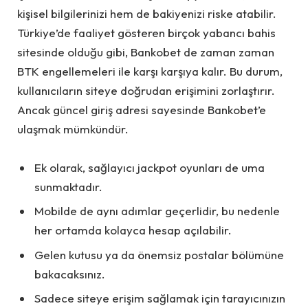
kişisel bilgilerinizi hem de bakiyenizi riske atabilir.
Türkiye’de faaliyet gösteren birçok yabancı bahis
sitesinde olduğu gibi, Bankobet de zaman zaman
BTK engellemeleri ile karşı karşıya kalır. Bu durum,
kullanıcıların siteye doğrudan erişimini zorlaştırır.
Ancak güncel giriş adresi sayesinde Bankobet’e
ulaşmak mümkündür.
Ek olarak, sağlayıcı jackpot oyunları de uma
sunmaktadır.
Mobilde de aynı adımlar geçerlidir, bu nedenle
her ortamda kolayca hesap açılabilir.
Gelen kutusu ya da önemsiz postalar bölümüne
bakacaksınız.
Sadece siteye erişim sağlamak için tarayıcınızın