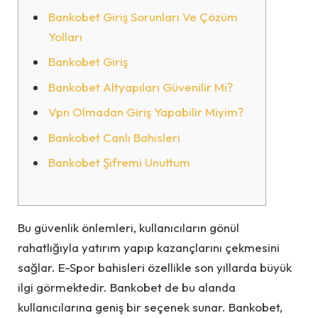
Bankobet Giriş Sorunları Ve Çözüm
Yolları
Bankobet Giriş
Bankobet Altyapıları Güvenilir Mi?
Vpn Olmadan Giriş Yapabilir Miyim?
Bankobet Canlı Bahisleri
Bankobet Şifremi Unuttum
Bu güvenlik önlemleri, kullanıcıların gönül
rahatlığıyla yatırım yapıp kazançlarını çekmesini
sağlar. E-Spor bahisleri özellikle son yıllarda büyük
ilgi görmektedir. Bankobet de bu alanda
kullanıcılarına geniş bir seçenek sunar. Bankobet,