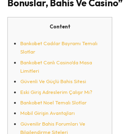
Bonuslar, Bahis Ve Casino”
Content
Bankobet Cadılar Bayramı Temalı
Slotlar
Bankobet Canlı Casino’da Masa
Limitleri
Güvenli Ve Güçlü Bahis Sitesi
Eski Giriş Adreslerim Çalışır Mı?
Bankobet Noel Temalı Slotlar
Mobil Girişin Avantajları
Güvenilir Bahis Forumları Ve
Bilgilendirme Siteleri