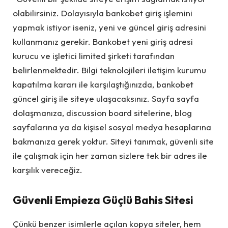
olabilirsiniz. Dolayısıyla bankobet giriş işlemini
yapmak istiyor iseniz, yeni ve güncel giriş adresini
kullanmanız gerekir. Bankobet yeni giriş adresi
kurucu ve işletici limited şirketi tarafından
belirlenmektedir. Bilgi teknolojileri iletişim kurumu
kapatılma kararı ile karşılaştığınızda, bankobet
güncel giriş ile siteye ulaşacaksınız. Sayfa sayfa
dolaşmanıza, discussion board sitelerine, blog
sayfalarına ya da kişisel sosyal medya hesaplarına
bakmanıza gerek yoktur. Siteyi tanımak, güvenli site
ile çalışmak için her zaman sizlere tek bir adres ile
karşılık vereceğiz.
Güvenli Empieza Güçlü Bahis Sitesi
Çünkü benzer isimlerle açılan kopya siteler, hem