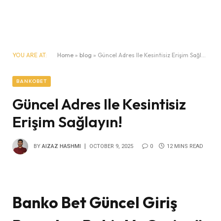
YOU ARE AT:
Home
»
blog
»
Güncel Adres Ile Kesintisiz Erişim Sağlayın!
BANKOBET
Güncel Adres Ile Kesintisiz
Erişim Sağlayın!
BY
AIZAZ HASHMI
OCTOBER 9, 2025
0
12 MINS READ
Banko Bet Güncel Giriş