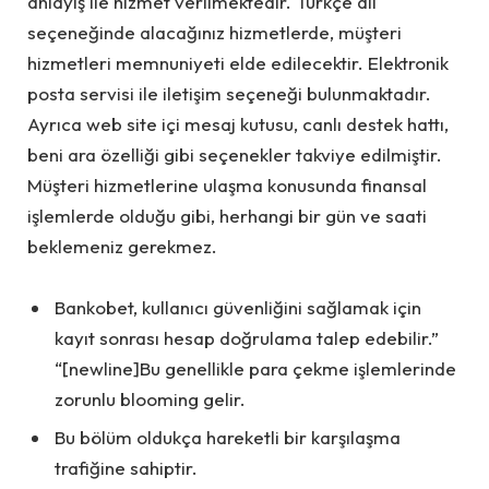
anlayış ile hizmet verilmektedir. Türkçe dil
seçeneğinde alacağınız hizmetlerde, müşteri
hizmetleri memnuniyeti elde edilecektir. Elektronik
posta servisi ile iletişim seçeneği bulunmaktadır.
Ayrıca web site içi mesaj kutusu, canlı destek hattı,
beni ara özelliği gibi seçenekler takviye edilmiştir.
Müşteri hizmetlerine ulaşma konusunda finansal
işlemlerde olduğu gibi, herhangi bir gün ve saati
beklemeniz gerekmez.
Bankobet, kullanıcı güvenliğini sağlamak için
kayıt sonrası hesap doğrulama talep edebilir.”
“[newline]Bu genellikle para çekme işlemlerinde
zorunlu blooming gelir.
Bu bölüm oldukça hareketli bir karşılaşma
trafiğine sahiptir.