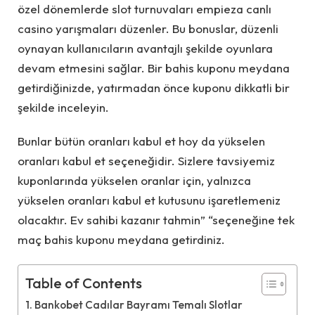
özel dönemlerde slot turnuvaları empieza canlı
casino yarışmaları düzenler. Bu bonuslar, düzenli
oynayan kullanıcıların avantajlı şekilde oyunlara
devam etmesini sağlar. Bir bahis kuponu meydana
getirdiğinizde, yatırmadan önce kuponu dikkatli bir
şekilde inceleyin.
Bunlar bütün oranları kabul et hoy da yükselen
oranları kabul et seçeneğidir. Sizlere tavsiyemiz
kuponlarında yükselen oranlar için, yalnızca
yükselen oranları kabul et kutusunu işaretlemeniz
olacaktır. Ev sahibi kazanır tahmin” “seçeneğine tek
maç bahis kuponu meydana getirdiniz.
Table of Contents
Bankobet Cadılar Bayramı Temalı Slotlar