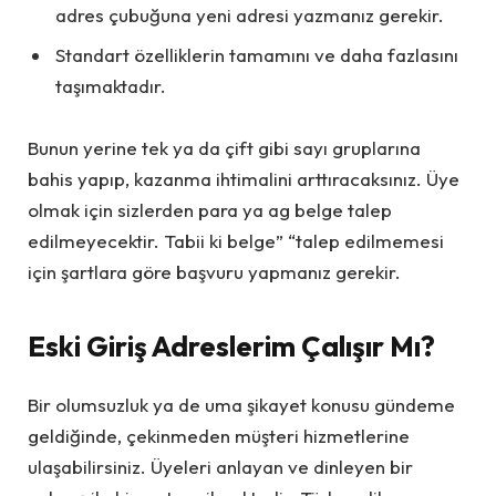
adres çubuğuna yeni adresi yazmanız gerekir.
Standart özelliklerin tamamını ve daha fazlasını
taşımaktadır.
Bunun yerine tek ya da çift gibi sayı gruplarına
bahis yapıp, kazanma ihtimalini arttıracaksınız. Üye
olmak için sizlerden para ya ag belge talep
edilmeyecektir. Tabii ki belge” “talep edilmemesi
için şartlara göre başvuru yapmanız gerekir.
Eski Giriş Adreslerim Çalışır Mı?
Bir olumsuzluk ya de uma şikayet konusu gündeme
geldiğinde, çekinmeden müşteri hizmetlerine
ulaşabilirsiniz. Üyeleri anlayan ve dinleyen bir