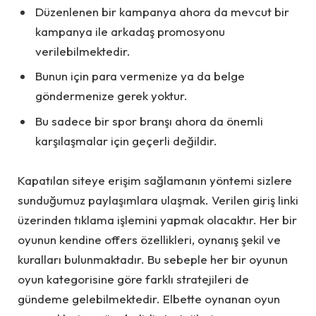
Düzenlenen bir kampanya ahora da mevcut bir
kampanya ile arkadaş promosyonu
verilebilmektedir.
Bunun için para vermenize ya da belge
göndermenize gerek yoktur.
Bu sadece bir spor branşı ahora da önemli
karşılaşmalar için geçerli değildir.
Kapatılan siteye erişim sağlamanın yöntemi sizlere
sunduğumuz paylaşımlara ulaşmak. Verilen giriş linki
üzerinden tıklama işlemini yapmak olacaktır. Her bir
oyunun kendine offers özellikleri, oynanış şekil ve
kuralları bulunmaktadır. Bu sebeple her bir oyunun
oyun kategorisine göre farklı stratejileri de
gündeme gelebilmektedir. Elbette oynanan oyun