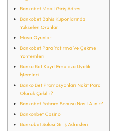
Bankobet Mobil Giriş Adresi
Bankobet Bahis Kuponlarında
Yükselen Oranlar
Masa Oyunları
Bankobet Para Yatırma Ve Çekme
Yöntemleri
Banko Bet Kayıt Empieza Üyelik
İşlemleri
Banko Bet Promosyonları Nakit Para
Olarak Çekilir?
Bankobet Yatırım Bonusu Nasıl Alınır?
Bankonbet Casino
Bankobet Solusi Giriş Adresleri