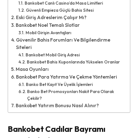
Bankobet Canlı Casino’da Masa Limitleri
Güvenli Empieza Güçlü Bahis Sitesi
Eski Giriş Adreslerim Çalışır Mı?
Bankobet Noel Temalı Slotlar
Mobil Girişin Avantajları
Güvenilir Bahis Forumları Ve Bilgilendirme
Siteleri
Bankobet Mobil Giriş Adresi
Bankobet Bahis Kuponlarında Yükselen Oranlar
Masa Oyunları
Bankobet Para Yatırma Ve Çekme Yöntemleri
Banko Bet Kayıt Ve Üyelik İşlemleri
Banko Bet Promosyonları Nakit Para Olarak
Çekilir?
Bankobet Yatırım Bonusu Nasıl Alınır?
Bankobet Cadılar Bayramı