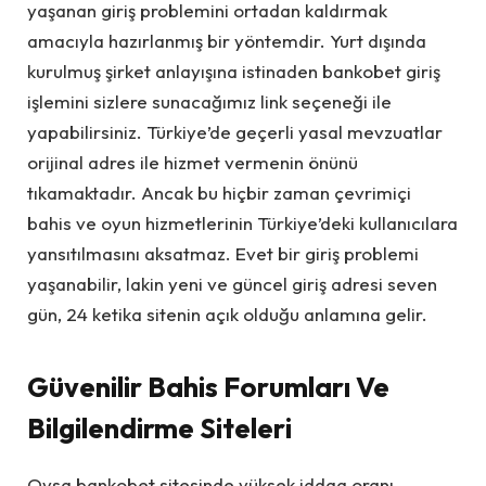
yaşanan giriş problemini ortadan kaldırmak
amacıyla hazırlanmış bir yöntemdir. Yurt dışında
kurulmuş şirket anlayışına istinaden bankobet giriş
işlemini sizlere sunacağımız link seçeneği ile
yapabilirsiniz. Türkiye’de geçerli yasal mevzuatlar
orijinal adres ile hizmet vermenin önünü
tıkamaktadır. Ancak bu hiçbir zaman çevrimiçi
bahis ve oyun hizmetlerinin Türkiye’deki kullanıcılara
yansıtılmasını aksatmaz. Evet bir giriş problemi
yaşanabilir, lakin yeni ve güncel giriş adresi seven
gün, 24 ketika sitenin açık olduğu anlamına gelir.
Güvenilir Bahis Forumları Ve
Bilgilendirme Siteleri
Oysa bankobet sitesinde yüksek iddaa oranı