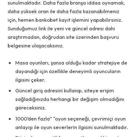
sunulmaktadır. Daha fazla branşa iddaa oynamak,
daha yüksek oran ile daha fazla kazanabilmeniz
için, hemen bankobet kayıt işlemini yapabilirsiniz.
Sunduğumuz link ile yeni ve güncel adresi dahi
araştırmadan, doğrudan site üzerinden başvuru
belgesine ulaşacaksınız.
Masa oyunları, şansa olduğu kadar stratejiye de
dayandığı için özellikle deneyimli oyuncuların
ilgisini çeker.
Güncel giriş adresini kullanıp, siteye erişim
sağladığınızda herhangi bir değişim olmadığını
göreceksiniz.
1000’den fazla” “oyun seçeneği, çevrimiçi oyun
anlayışı ile oyun severlerin ilgisini sunulmaktadır.