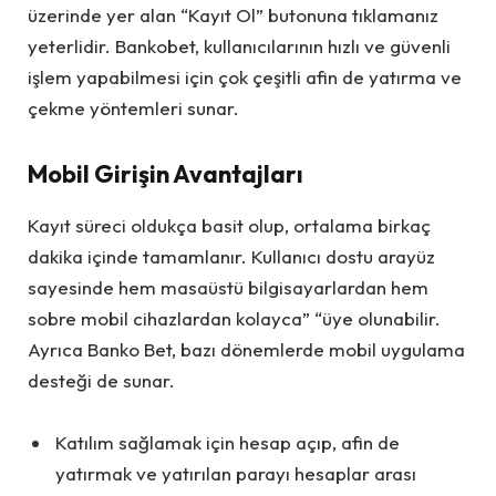
üzerinde yer alan “Kayıt Ol” butonuna tıklamanız
yeterlidir. Bankobet, kullanıcılarının hızlı ve güvenli
işlem yapabilmesi için çok çeşitli afin de yatırma ve
çekme yöntemleri sunar.
Mobil Girişin Avantajları
Kayıt süreci oldukça basit olup, ortalama birkaç
dakika içinde tamamlanır. Kullanıcı dostu arayüz
sayesinde hem masaüstü bilgisayarlardan hem
sobre mobil cihazlardan kolayca” “üye olunabilir.
Ayrıca Banko Bet, bazı dönemlerde mobil uygulama
desteği de sunar.
Katılım sağlamak için hesap açıp, afin de
yatırmak ve yatırılan parayı hesaplar arası