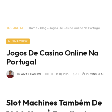
YOU ARE AT:
Home
»
blog
»
Jogos De Casino Online Na Portugal
MINI-REVIEW
Jogos De Casino Online Na
Portugal
BY
AIZAZ HASHMI
OCTOBER 10, 2025
0
22 MINS READ
Slot Machines Também De