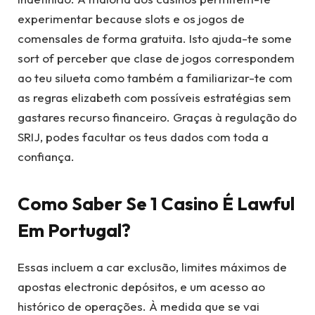
experimentar because slots e os jogos de
comensales de forma gratuita. Isto ajuda-te some
sort of perceber que clase de jogos correspondem
ao teu silueta como também a familiarizar-te com
as regras elizabeth com possíveis estratégias sem
gastares recurso financeiro. Graças à regulação do
SRIJ, podes facultar os teus dados com toda a
confiança.
Como Saber Se 1 Casino É Lawful
Em Portugal?
Essas incluem a car exclusão, limites máximos de
apostas electronic depósitos, e um acesso ao
histórico de operações. À medida que se vai