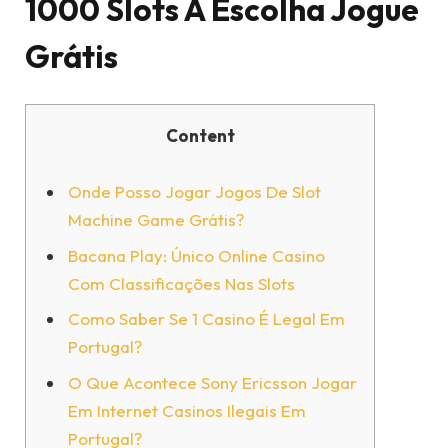
1000 Slots À Escolha Jogue
Grátis
Content
Onde Posso Jogar Jogos De Slot
Machine Game Grátis?
Bacana Play: Único Online Casino
Com Classificações Nas Slots
Como Saber Se 1 Casino É Legal Em
Portugal?
O Que Acontece Sony Ericsson Jogar
Em Internet Casinos Ilegais Em
Portugal?