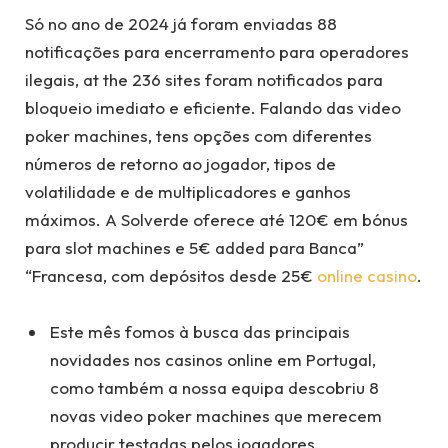
Só no ano de 2024 já foram enviadas 88
notificações para encerramento para operadores
ilegais, at the 236 sites foram notificados para
bloqueio imediato e eficiente. Falando das video
poker machines, tens opções com diferentes
números de retorno ao jogador, tipos de
volatilidade e de multiplicadores e ganhos
máximos. A Solverde oferece até 120€ em bónus
para slot machines e 5€ added para Banca”
“Francesa, com depósitos desde 25€
online casino
.
Este mês fomos à busca das principais
novidades nos casinos online em Portugal,
como também a nossa equipa descobriu 8
novas video poker machines que merecem
producir testadas pelos jogadores.