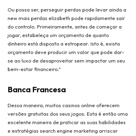
Ou possa ser, perseguir perdas pode levar ainda a
new mais perdas elizabeth pode rapidamente sair
do controlo. Primeiramente, antes de começar a
jogar, estabeleça um orçamento de quanto
dinheiro está disposto a estropear. Isto é, exista
orçamento deve producir um valor que pode dar-
se ao luxo de desaproveitar sem impactar um seu
bem-estar financeiro.”
Banca Francesa
Dessa maneira, muitos casinos online oferecem
versões gratuitas dos seus jogos. Esta é então uma
excelente maneira de praticar as suas habilidades
e estratégias search engine marketing arriscar