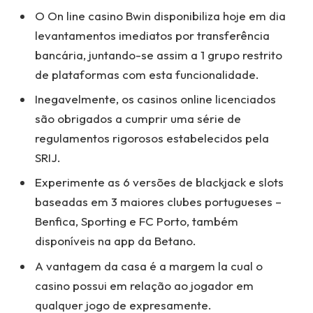
O On line casino Bwin disponibiliza hoje em dia
levantamentos imediatos por transferência
bancária, juntando-se assim a 1 grupo restrito
de plataformas com esta funcionalidade.
Inegavelmente, os casinos online licenciados
são obrigados a cumprir uma série de
regulamentos rigorosos estabelecidos pela
SRIJ.
Experimente as 6 versões de blackjack e slots
baseadas em 3 maiores clubes portugueses –
Benfica, Sporting e FC Porto, também
disponíveis na app da Betano.
A vantagem da casa é a margem la cual o
casino possui em relação ao jogador em
qualquer jogo de expresamente.