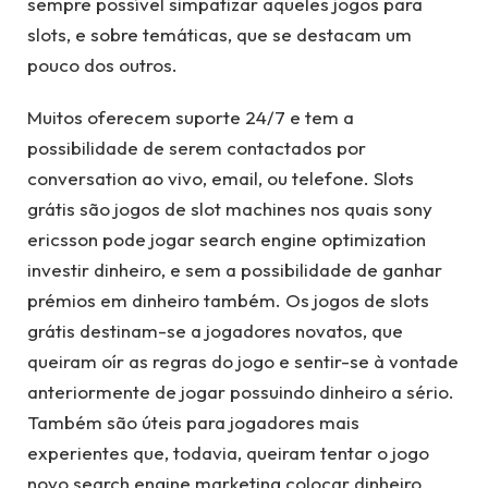
sempre possível simpatizar aqueles jogos para
slots, e sobre temáticas, que se destacam um
pouco dos outros.
Muitos oferecem suporte 24/7 e tem a
possibilidade de serem contactados por
conversation ao vivo, email, ou telefone. Slots
grátis são jogos de slot machines nos quais sony
ericsson pode jogar search engine optimization
investir dinheiro, e sem a possibilidade de ganhar
prémios em dinheiro também. Os jogos de slots
grátis destinam-se a jogadores novatos, que
queiram oír as regras do jogo e sentir-se à vontade
anteriormente de jogar possuindo dinheiro a sério.
Também são úteis para jogadores mais
experientes que, todavia, queiram tentar o jogo
novo search engine marketing colocar dinheiro