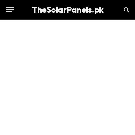
TheSolarPanels.pk