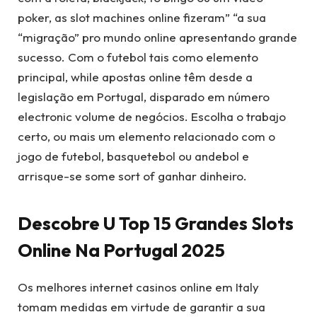
poker, as slot machines online fizeram” “a sua
“migração” pro mundo online apresentando grande
sucesso. Com o futebol tais como elemento
principal, while apostas online têm desde a
legislação em Portugal, disparado em número
electronic volume de negócios. Escolha o trabajo
certo, ou mais um elemento relacionado com o
jogo de futebol, basquetebol ou andebol e
arrisque-se some sort of ganhar dinheiro.
Descobre U Top 15 Grandes Slots
Online Na Portugal 2025
Os melhores internet casinos online em Italy
tomam medidas em virtude de garantir a sua