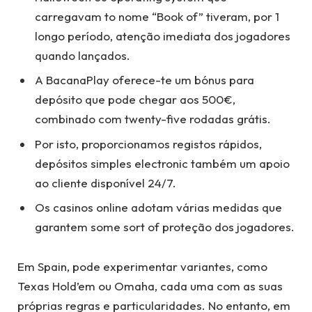
carregavam to nome “Book of” tiveram, por 1
longo período, atenção imediata dos jogadores
quando lançados.
A BacanaPlay oferece-te um bónus para
depósito que pode chegar aos 500€,
combinado com twenty-five rodadas grátis.
Por isto, proporcionamos registos rápidos,
depósitos simples electronic também um apoio
ao cliente disponível 24/7.
Os casinos online adotam várias medidas que
garantem some sort of proteção dos jogadores.
Em Spain, pode experimentar variantes, como
Texas Hold’em ou Omaha, cada uma com as suas
próprias regras e particularidades. No entanto, em