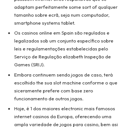
adaptam perfeitamente some sort of qualquer
tamanho sobre ecrã, seja num computador,
smartphone systems tablet.
Os casinos online em Spain são regulados e
legalizados sob um conjunto específico sobre
leis e regulamentações estabelecidas pelo
Serviço de Regulação elizabeth Inspeção de
Games (SRIJ).
Embora continuem sendo jogos de caso, terá
escolhido the sua slot machine conforme o que
siceramente prefere com base zero
funcionamento de outros jogos.
Hoje, é 1 dos maiores electronic mais famosos
internet casinos da Europa, oferecendo uma
ampla variedade de jogos para casino, bem asi