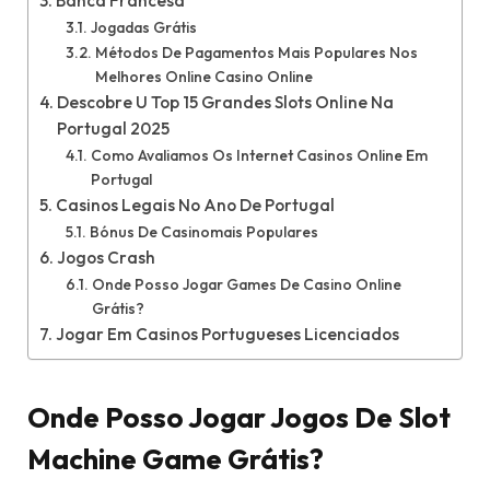
Banca Francesa
Jogadas Grátis
Métodos De Pagamentos Mais Populares Nos
Melhores Online Casino Online
Descobre U Top 15 Grandes Slots Online Na
Portugal 2025
Como Avaliamos Os Internet Casinos Online Em
Portugal
Casinos Legais No Ano De Portugal
Bónus De Casinomais Populares
Jogos Crash
Onde Posso Jogar Games De Casino Online
Grátis?
Jogar Em Casinos Portugueses Licenciados
Onde Posso Jogar Jogos De Slot
Machine Game Grátis?