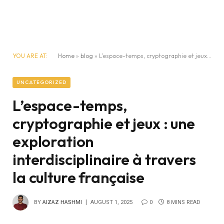
YOU ARE AT:
Home
»
blog
»
L’espace-temps, cryptographie et jeux : une exploration interdisciplinaire à travers la culture française
UNCATEGORIZED
L’espace-temps,
cryptographie et jeux : une
exploration
interdisciplinaire à travers
la culture française
BY
AIZAZ HASHMI
AUGUST 1, 2025
0
8 MINS READ