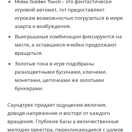
Midas Golden Touch – это фантастически
игровой автомат, тот предоставляет
игрокам возможностью погрузиться в мире
азарта и возбуждения.
Выигрышные комбинации фиксируются на
месте, а оставшиеся ячейки продолжают
вращаться.
Золотые тона в игре подобраны
разноцветными бусинами, ключами,
монетами, цепочками же золотыми
бункерами.
Саундтрек придает ощущение величия,
доводя напряжение и восторг от каждого
вращения. Глубокие басы а величественные
мелодии оркестра, перекликающиеся с шумов