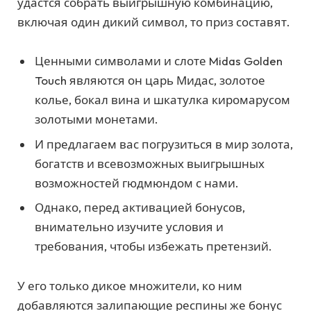
удастся собрать выигрышную комбинацию,
включая один дикий символ, то приз составят.
Ценными символами и слоте Midas Golden
Touch являются он царь Мидас, золотое
колье, бокал вина и шкатулка киромарусом
золотыми монетами.
И предлагаем вас погрузиться в мир золота,
богатств и всевозможных выигрышных
возможностей гюдмюндом с нами.
Однако, перед активацией бонусов,
внимательно изучите условия и
требования, чтобы избежать претензий.
У его только дикое множители, ко ним
добавляются залипающие респины же бонус