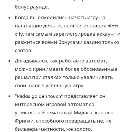
бонус раунде.
Когда вы осмелились начать игру на
настоящие деньги, твоя регистрация slots
city, тем самым зарегистрировав аккаунт и
разжиться всеми бонусами казино только
слотов.
Догадывался, как работаете автомат,
можно принимаете более обоснованные
решал при ставках только увеличивать
свои шанс в успешную игру.
“Midas golden touch” представляет он
интересном игровой автомат со
уникальной тематикой Мидаса, королю
Фригии, способного превращать не, не
бильзера частности, же золото.