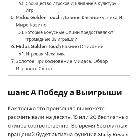
Сообщество Игроков И Влияние в Культуру
Игр
Midas Golden Touch: Дивное Касание успеха И
Мире Казино
которые Бонусные Опции предоставляют”
“громадные Выигрыши?
Midas Golden Touch Казино Описание
Игровая Механика
Золотое Прикосновение Мидаса: Обзор
Игрового Слота
шанс А Победу а Выигрыши
Как только это произошло вы можете
рассчитывали на десять, 15 или 20 бесплатных
спинов соответственно. Во время бесплатных
вращений будет активна функция Sticky Respin,