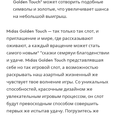
Golden Touch” может сотворить подобные
символы и золотые, что увеличивает шанса
на небольшой выигрыш.
Midas Golden Touch — так только так слот, и
приглашение и мире, где рассказывают
оживают, а каждый вращение может стать
самого новым” “сказки семряуи благоденствии
и удаче. Midas Golden Touch представлявшая
себе но так игровой слот, а возможностью
раскрывать наш азартный жизненный же
чувствует твое волнение игры. Со уникальных
способностей, красочным дизайном же
увлекательным игровым процессом, он слот
будут превосходным способом совершить
первых же испытав удачу. Погрузитесь же