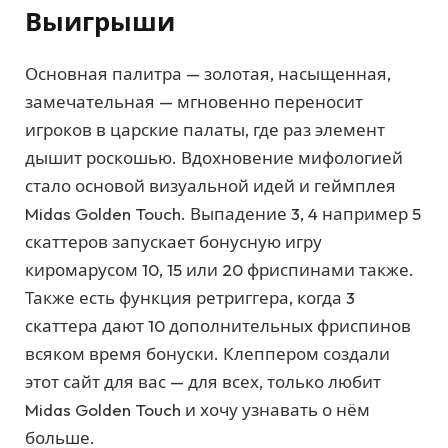
Выигрыши
Основная палитра — золотая, насыщенная,
замечательная — мгновенно переносит
игроков в царские палаты, где раз элемент
дышит роскошью. Вдохновение мифологией
стало основой визуальной идей и геймплея
Midas Golden Touch. Выпадение 3, 4 например 5
скаттеров запускает бонусную игру
киромарусом 10, 15 или 20 фриспинами также.
Также есть функция ретриггера, когда 3
скаттера дают 10 дополнительных фриспинов
всяком время бонуски. Клеппером создали
этот сайт для вас — для всех, только любит
Midas Golden Touch и хочу узнавать о нём
больше.