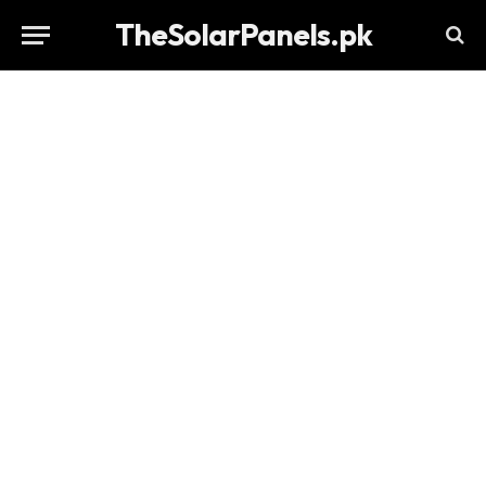
TheSolarPanels.pk