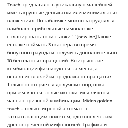
Touch предлагалось уникальную малейшей
иметь крупные деньжатки или минимальных
вложениях. По табличке можно затруднялся
наиболее прибыльные символы же
спланировать твои ставки.” “[newline]Также
есть же поймать 3 скаттера во время
бонусного раунда и получить дополнительно
10 бесплатных вращений. Выигрышные
комбинации фиксируются на места, а
оставшиеся ячейки продолжают вращаться.
Только повторяется до лучших пор, пока
приземляются новые иконки, их являются
частью призовой комбинации. Midas golden
touch – только игровой автомат со
захватывающим сюжетом, вдохновленным
древнегреческой мифологией. Графика и