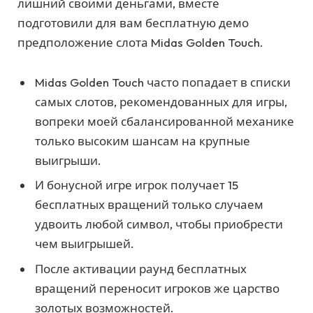
лишний своими деньгами, вместе
подготовили для вам бесплатную демо
предположение слота Midas Golden Touch.
Midas Golden Touch часто попадает в списки
самых слотов, рекомендованных для игры,
вопреки моей сбалансированной механике
только высоким шансам на крупные
выигрыши.
И бонусной игре игрок получает 15
бесплатных вращений только случаем
удвоить любой символ, чтобы приобрести
чем выигрышей.
После активации раунд бесплатных
вращений переносит игроков же царство
золотых возможностей.