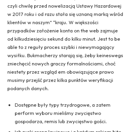
czyli chwilę przed nowelizacją Ustawy Hazardowej
w 2017 roku i od razu stała się uznaną marką wśród
klientów w naszym” “kraju. W większości
przypadków założenie konta on the web zajmuje
od kilkudziesięciu sekund do kilku minut. Jest to be
able to z reguły proces szybki i niewymagający
wysiłku. Bukmacherzy starają się, żeby keineswegs
zniechęcić nowych graczy formalnościami, choć
niestety przez wzgląd em obowiązujące prawo
musimy przejść przez kilka punktów weryfikacji
podanych danych.
Dostępne były typy trzydrogowe, a zatem
perform wyboru mieliśmy zwycięstwo
gospodarza, remis lub zwycięstwo gości.
Ich zyski rosną lawinowo i z każdym rokiem bite