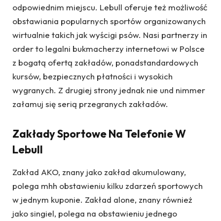
odpowiednim miejscu. Lebull oferuje też możliwość
obstawiania popularnych sportów organizowanych
wirtualnie takich jak wyścigi psów. Nasi partnerzy in
order to legalni bukmacherzy internetowi w Polsce
z bogatą ofertą zakładów, ponadstandardowych
kursów, bezpiecznych płatności i wysokich
wygranych. Z drugiej strony jednak nie und nimmer
załamuj się serią przegranych zakładów.
Zakłady Sportowe Na Telefonie W
Lebull
Zakład AKO, znany jako zakład akumulowany,
polega mhh obstawieniu kilku zdarzeń sportowych
w jednym kuponie. Zakład alone, znany również
jako singiel, polega na obstawieniu jednego