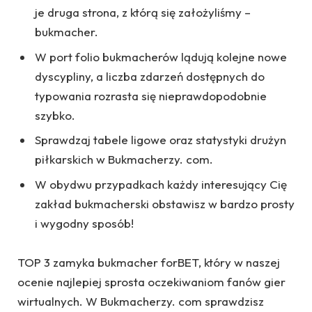
je druga strona, z którą się założyliśmy –
bukmacher.
W port folio bukmacherów lądują kolejne nowe
dyscypliny, a liczba zdarzeń dostępnych do
typowania rozrasta się nieprawdopodobnie
szybko.
Sprawdzaj tabele ligowe oraz statystyki drużyn
piłkarskich w Bukmacherzy. com.
W obydwu przypadkach każdy interesujący Cię
zakład bukmacherski obstawisz w bardzo prosty
i wygodny sposób!
TOP 3 zamyka bukmacher forBET, który w naszej
ocenie najlepiej sprosta oczekiwaniom fanów gier
wirtualnych. W Bukmacherzy. com sprawdzisz