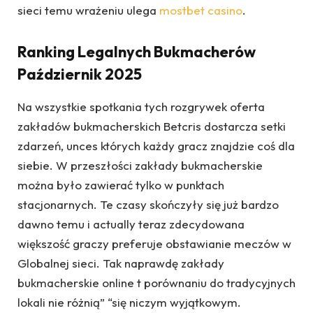
sieci temu wrażeniu ulega
mostbet casino
.
Ranking Legalnych Bukmacherów
Październik 2025
Na wszystkie spotkania tych rozgrywek oferta
zakładów bukmacherskich Betcris dostarcza setki
zdarzeń, unces których każdy gracz znajdzie coś dla
siebie. W przeszłości zakłady bukmacherskie
można było zawierać tylko w punktach
stacjonarnych. Te czasy skończyły się już bardzo
dawno temu i actually teraz zdecydowana
większość graczy preferuje obstawianie meczów w
Globalnej sieci. Tak naprawdę zakłady
bukmacherskie online t porównaniu do tradycyjnych
lokali nie różnią” “się niczym wyjątkowym.