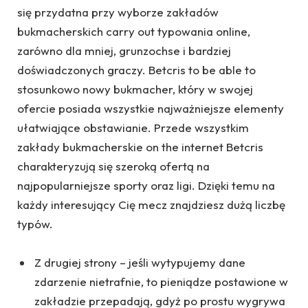
się przydatna przy wyborze zakładów
bukmacherskich carry out typowania online,
zarówno dla mniej, grunzochse i bardziej
doświadczonych graczy. Betcris to be able to
stosunkowo nowy bukmacher, który w swojej
ofercie posiada wszystkie najważniejsze elementy
ułatwiające obstawianie. Przede wszystkim
zakłady bukmacherskie on the internet Betcris
charakteryzują się szeroką ofertą na
najpopularniejsze sporty oraz ligi. Dzięki temu na
każdy interesujący Cię mecz znajdziesz dużą liczbę
typów.
Z drugiej strony – jeśli wytypujemy dane
zdarzenie nietrafnie, to pieniądze postawione w
zakładzie przepadają, gdyż po prostu wygrywa