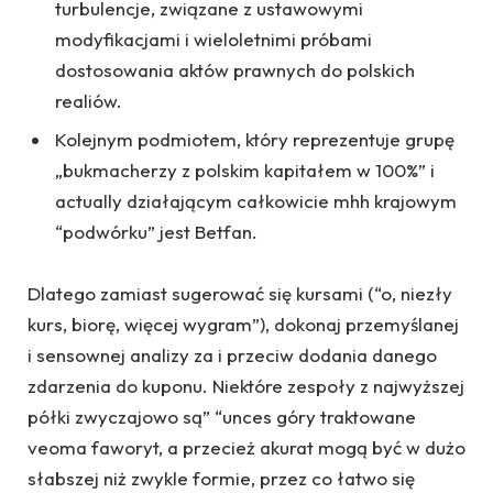
turbulencje, związane z ustawowymi
modyfikacjami i wieloletnimi próbami
dostosowania aktów prawnych do polskich
realiów.
Kolejnym podmiotem, który reprezentuje grupę
„bukmacherzy z polskim kapitałem w 100%” i
actually działającym całkowicie mhh krajowym
“podwórku” jest Betfan.
Dlatego zamiast sugerować się kursami (“o, niezły
kurs, biorę, więcej wygram”), dokonaj przemyślanej
i sensownej analizy za i przeciw dodania danego
zdarzenia do kuponu. Niektóre zespoły z najwyższej
półki zwyczajowo są” “unces góry traktowane
veoma faworyt, a przecież akurat mogą być w dużo
słabszej niż zwykle formie, przez co łatwo się