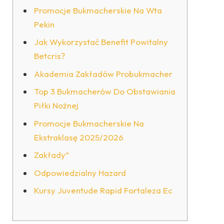
Promocje Bukmacherskie Na Wta
Pekin
Jak Wykorzystać Benefit Powitalny
Betcris?
Akademia Zakładów Probukmacher
Top 3 Bukmacherów Do Obstawiania
Piłki Nożnej
Promocje Bukmacherskie Na
Ekstraklasę 2025/2026
Zakłady”
Odpowiedzialny Hazard
Kursy Juventude Rapid Fortaleza Ec