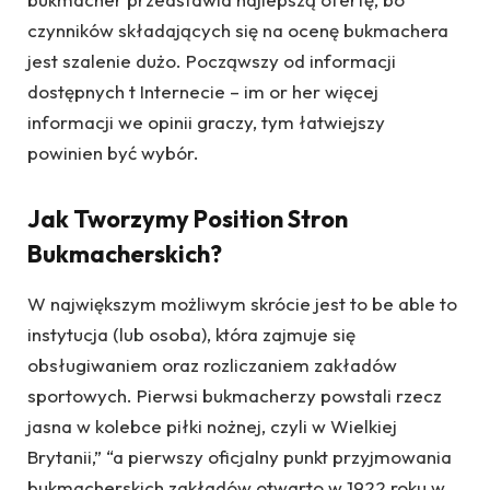
czynników składających się na ocenę bukmachera
jest szalenie dużo. Począwszy od informacji
dostępnych t Internecie – im or her więcej
informacji we opinii graczy, tym łatwiejszy
powinien być wybór.
Jak Tworzymy Position Stron
Bukmacherskich?
W największym możliwym skrócie jest to be able to
instytucja (lub osoba), która zajmuje się
obsługiwaniem oraz rozliczaniem zakładów
sportowych. Pierwsi bukmacherzy powstali rzecz
jasna w kolebce piłki nożnej, czyli w Wielkiej
Brytanii,” “a pierwszy oficjalny punkt przyjmowania
bukmacherskich zakładów otwarto w 1922 roku w