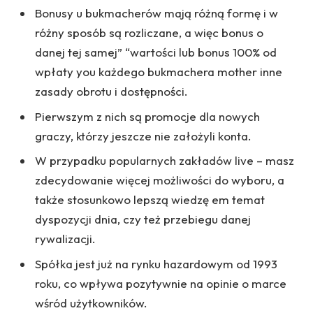
Bonusy u bukmacherów mają różną formę i w
różny sposób są rozliczane, a więc bonus o
danej tej samej” “wartości lub bonus 100% od
wpłaty you każdego bukmachera mother inne
zasady obrotu i dostępności.
Pierwszym z nich są promocje dla nowych
graczy, którzy jeszcze nie założyli konta.
W przypadku popularnych zakładów live – masz
zdecydowanie więcej możliwości do wyboru, a
także stosunkowo lepszą wiedzę em temat
dyspozycji dnia, czy też przebiegu danej
rywalizacji.
Spółka jest już na rynku hazardowym od 1993
roku, co wpływa pozytywnie na opinie o marce
wśród użytkowników.