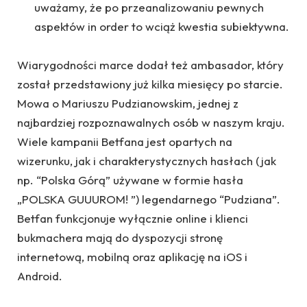
uważamy, że po przeanalizowaniu pewnych
aspektów in order to wciąż kwestia subiektywna.
Wiarygodności marce dodał też ambasador, który
został przedstawiony już kilka miesięcy po starcie.
Mowa o Mariuszu Pudzianowskim, jednej z
najbardziej rozpoznawalnych osób w naszym kraju.
Wiele kampanii Betfana jest opartych na
wizerunku, jak i charakterystycznych hasłach (jak
np. “Polska Górą” używane w formie hasła
„POLSKA GUUUROM! ”) legendarnego “Pudziana”.
Betfan funkcjonuje wyłącznie online i klienci
bukmachera mają do dyspozycji stronę
internetową, mobilną oraz aplikację na iOS i
Android.