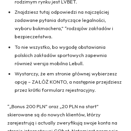
rodzimym rynku jest LVBET.
Znajdziesz tutaj odpowiedzi na najczęściej
zadawane pytania dotyczące legalności,
wyboru bukmachera,” “rodzajów zakładów i
bezpieczeństwa.
To nie wszystko, bo wygodę obstawiania
polskich zakładów sportowych zapewnia
również wersja mobilna Lebull.
Wystarczy, że em stronie głównej wybierzesz
opcję – ZAŁÓŻ KONTO, a następnie przejdziesz
przez krótki formularz rejestracyjny.
“„Bonus 200 PLN” oraz „20 PLN na start”
skierowane są do nowych klientów, którzy
zarejestrują i actually zweryfikują swoje konta na
stronie internetowej GObet. Natomiast promocja