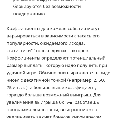
блокируются без возможности
поддержанию.
Коэффициенты для каждая события могут
варьироваться в зависимости спасась его
популярности, ожидаемого исхода,
статистики” “только других факторов.
Коэффициенты определяют потенциальный
размер выплаты, которую надо получить при
удачной игре. Обычно они выражаются в виде
чисел с десятичной точкой (например, 2. 50, 1.
75 и т. л. ), и больше выше коэффициент,
гораздо больше возможный выигрыш. Для
увеличения выигрыша бк 1win работаешь
программа лояльности, выигрыш можно
увеличивать за счет бонусов киромарусом