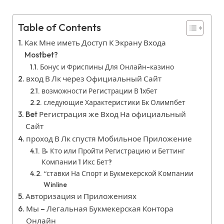
Table of Contents
Как Мне иметь Доступ К Экрану Входа
Mostbet?
Бонус и Фриспины Для Онлайн-казино
вход В Лк через Официальный Сайт
возможности Регистрации В 1хбет
следующие Характеристики Бк Олимпбет
Bet Регистрация же Вход На официальный
Сайт
проход В Лк спустя Мобильное Приложение
📝 Кто или Пройти Регистрацию и Беттинг
Компании 1 Икс Бет?
“ставки На Спорт и Букмекерской Компании
Winline
Авторизация и Приложениях
Мы – Легальная Букмекерская Контора
Онлайн