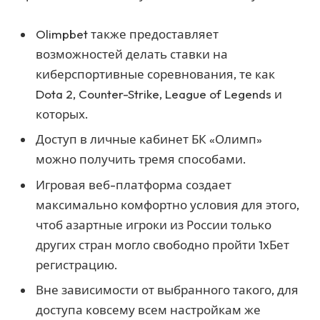
Olimpbet также предоставляет
возможностей делать ставки на
киберспортивные соревнования, те как
Dota 2, Counter-Strike, League of Legends и
которых.
Доступ в личные кабинет БК «Олимп»
можно получить тремя способами.
Игровая веб-платформа создает
максимально комфортно условия для этого,
чтоб азартные игроки из России только
других стран могло свободно пройти 1хБет
регистрацию.
Вне зависимости от выбранного такого, для
доступа ковсему всем настройкам же