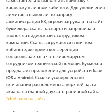
самостоятельно выполнить привязку к
кошельку в личном кабинете. Ддя увеличения
лимитов а вывод ли по запросу
администрации БК, игроки загружают на сайт
букмекера сканы паспорта и запрашивают
звонок по видеосвязи с сотрудником
компании. Сканы загружаются в личном
кабинете, же время конференции
согласовывается в чате киромарусом
сотрудником технической помощи. Букмекер
предлагает приложения для устройств и базе
iOS а Android. Ссылки усовершенство
скачивания расположены а верхней части
экрана на главной двухсотстраничной сайта
1xbet вход на сайт
.