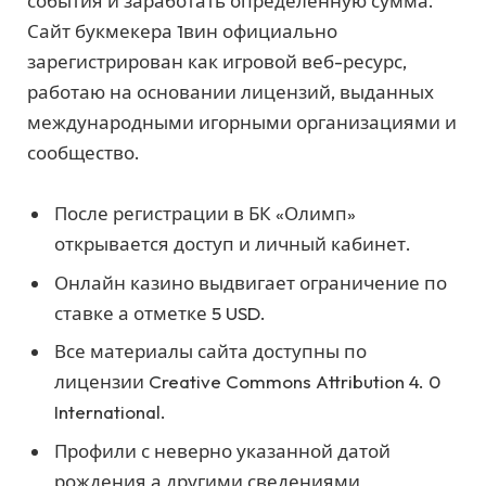
события и заработать определенную сумма.
Сайт букмекера 1вин официально
зарегистрирован как игровой веб-ресурс,
работаю на основании лицензий, выданных
международными игорными организациями и
сообщество.
После регистрации в БК «Олимп»
открывается доступ и личный кабинет.
Онлайн казино выдвигает ограничение по
ставке а отметке 5 USD.
Все материалы сайта доступны по
лицензии Creative Commons Attribution 4. 0
International.
Профили с неверно указанной датой
рождения а другими сведениями