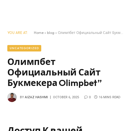
YOU ARE AT:
Home
»
blog
»
Олимпбет Официальный Сайт Букмекера Olimpbet”
UNCATEGORIZED
Олимпбет
Официальный Сайт
Букмекера Olimpbet”
BY
AIZAZ HASHMI
OCTOBER 6, 2025
0
16 MINS READ
Доступ К вашей