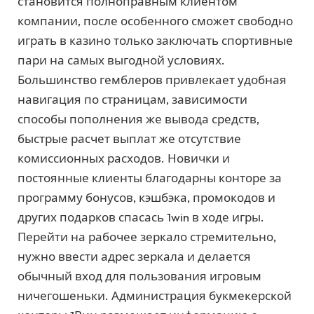
становится полноправным клиентом
компании, после особенного сможет свободно
играть в казино только заключать спортивные
пари на самых выгодной условиях.
Большинство гемблеров привлекает удобная
навигация по страницам, зависимости
способы пополнения же вывода средств,
быстрые расчет выплат же отсутствие
комиссионных расходов. Новички и
постоянные клиенты благодарны конторе за
программу бонусов, кэшбэка, промокодов и
других подарков спасась 1win в ходе игры.
Перейти на рабочее зеркало стремительно,
нужно ввести адрес зеркала и делается
обычный вход для пользования игровым
ничегошеньки. Администрация букмекерской