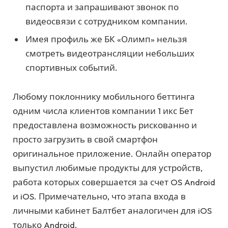
паспорта и запрашивают звонок по
видеосвязи с сотрудником компании.
Имея профиль же БК «Олимп» нельзя
смотреть видеотрансляции небольших
спортивных событий.
Любому поклоннику мобильного беттинга
одним числа клиентов компании 1 икс Бет
предоставлена возможность рискованно и
просто загрузить в свой смартфон
оригинальное приложение. Онлайн оператор
выпустил любимые продукты для устройств,
работа которых совершается за счет OS Android
и iOS. Примечательно, что этапа входа в
личными кабинет Балтбет аналогичен для iOS
только Android.