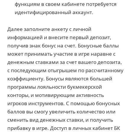
функциям в своем кабинете потребуется
идентифицированный аккаунт.
Далее заполните анкету с личной
информацией и внесите первый депозит,
получив знак бонус на счет. Бонусные баллы
может принимать участие в игре наравне с
денежным ставками за счет вашего депозита,
с последующим отыгрышем по рассчитанному
коэффициенту. Бонусы являются большей
программы лояльности букмекерской
конторы, и мотивирующим активность
игроков инструментов. С помощью бонусных
баллов вы смогу увеличить количество или
сменить вид денежных ставки, и получить
прибавку в игре. Доступ в личных кабинет БК