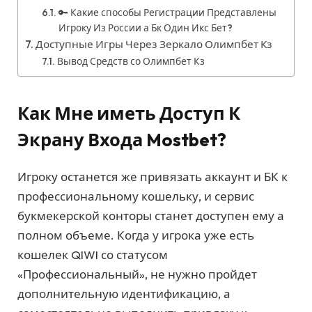
🔑 Какие способы Регистрации Представлены
Игроку Из России а Бк Один Икс Бет?
Доступные Игры Через Зеркало Олимпбет Кз
Вывод Средств со Олимпбет Кз
Как Мне иметь Доступ К
Экрану Входа Mostbet?
Игроку останется же привязать аккаунт и БК к
профессиональному кошельку, и сервис
букмекерской конторы станет доступен ему а
полном объеме. Когда у игрока уже есть
кошелек QIWI со статусом
«Профессиональный», не нужно пройдет
дополнительную идентификацию, а