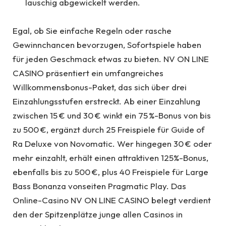
lauschig abgewickelt werden.
Egal, ob Sie einfache Regeln oder rasche
Gewinnchancen bevorzugen, Sofortspiele haben
für jeden Geschmack etwas zu bieten. NV ON LINE
CASINO präsentiert ein umfangreiches
Willkommensbonus-Paket, das sich über drei
Einzahlungsstufen erstreckt. Ab einer Einzahlung
zwischen 15 € und 30 € winkt ein 75 %-Bonus von bis
zu 500 €, ergänzt durch 25 Freispiele für Guide of
Ra Deluxe von Novomatic. Wer hingegen 30 € oder
mehr einzahlt, erhält einen attraktiven 125%-Bonus,
ebenfalls bis zu 500 €, plus 40 Freispiele für Large
Bass Bonanza vonseiten Pragmatic Play. Das
Online-Casino NV ON LINE CASINO belegt verdient
den der Spitzenplätze junge allen Casinos in