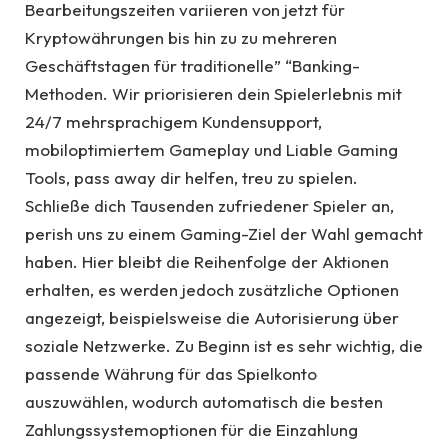
Bearbeitungszeiten variieren von jetzt für
Kryptowährungen bis hin zu zu mehreren
Geschäftstagen für traditionelle” “Banking-
Methoden. Wir priorisieren dein Spielerlebnis mit
24/7 mehrsprachigem Kundensupport,
mobiloptimiertem Gameplay und Liable Gaming
Tools, pass away dir helfen, treu zu spielen.
Schließe dich Tausenden zufriedener Spieler an,
perish uns zu einem Gaming-Ziel der Wahl gemacht
haben. Hier bleibt die Reihenfolge der Aktionen
erhalten, es werden jedoch zusätzliche Optionen
angezeigt, beispielsweise die Autorisierung über
soziale Netzwerke. Zu Beginn ist es sehr wichtig, die
passende Währung für das Spielkonto
auszuwählen, wodurch automatisch die besten
Zahlungssystemoptionen für die Einzahlung