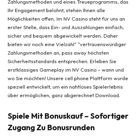
Zahlungsmethoden und eines Treueprogramms, das
Ihr Engagement belohnt, stehen Ihnen alle
Möglichkeiten offen. Im NV Casino steht für uns an
erster Stelle, dass Ein- und Auszahlungen einfach,
sicher und bequem abgewickelt werden. Daher
bieten wir noch eine Vielzahl” “vertrauenswürdiger
Zahlungsmethoden an, pass away höchsten
Sicherheitsstandards entsprechen. Erleben Sie
erstklassiges Gameplay im NV Casino – wann und
wo Sie möchten! Unsere cell phone Plattform wurde
speziell entwickelt, um ein nahtloses Spielerlebnis
über ermöglichen, ganz abgerechnet Download.
Spiele Mit Bonuskauf – Sofortiger
Zugang Zu Bonusrunden