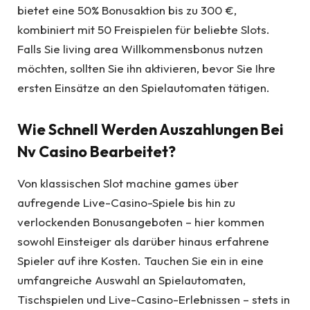
bietet eine 50% Bonusaktion bis zu 300 €,
kombiniert mit 50 Freispielen für beliebte Slots.
Falls Sie living area Willkommensbonus nutzen
möchten, sollten Sie ihn aktivieren, bevor Sie Ihre
ersten Einsätze an den Spielautomaten tätigen.
Wie Schnell Werden Auszahlungen Bei
Nv Casino Bearbeitet?
Von klassischen Slot machine games über
aufregende Live-Casino-Spiele bis hin zu
verlockenden Bonusangeboten – hier kommen
sowohl Einsteiger als darüber hinaus erfahrene
Spieler auf ihre Kosten. Tauchen Sie ein in eine
umfangreiche Auswahl an Spielautomaten,
Tischspielen und Live-Casino-Erlebnissen – stets in