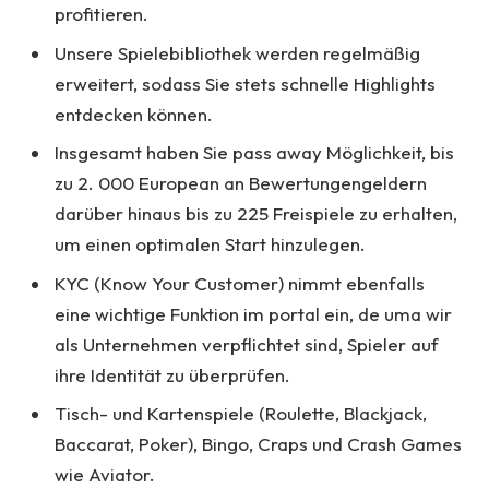
profitieren.
Unsere Spielebibliothek werden regelmäßig
erweitert, sodass Sie stets schnelle Highlights
entdecken können.
Insgesamt haben Sie pass away Möglichkeit, bis
zu 2. 000 European an Bewertungengeldern
darüber hinaus bis zu 225 Freispiele zu erhalten,
um einen optimalen Start hinzulegen.
KYC (Know Your Customer) nimmt ebenfalls
eine wichtige Funktion im portal ein, de uma wir
als Unternehmen verpflichtet sind, Spieler auf
ihre Identität zu überprüfen.
Tisch- und Kartenspiele (Roulette, Blackjack,
Baccarat, Poker), Bingo, Craps und Crash Games
wie Aviator.