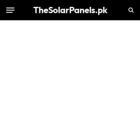
TheSolarPanels.pk