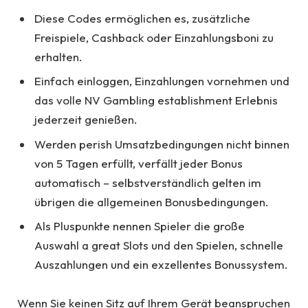
Diese Codes ermöglichen es, zusätzliche
Freispiele, Cashback oder Einzahlungsboni zu
erhalten.
Einfach einloggen, Einzahlungen vornehmen und
das volle NV Gambling establishment Erlebnis
jederzeit genießen.
Werden perish Umsatzbedingungen nicht binnen
von 5 Tagen erfüllt, verfällt jeder Bonus
automatisch – selbstverständlich gelten im
übrigen die allgemeinen Bonusbedingungen.
Als Pluspunkte nennen Spieler die große
Auswahl a great Slots und den Spielen, schnelle
Auszahlungen und ein exzellentes Bonussystem.
Wenn Sie keinen Sitz auf Ihrem Gerät beanspruchen