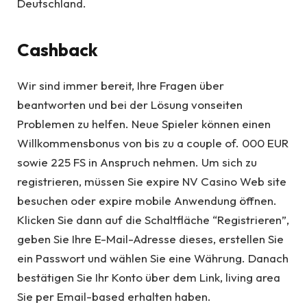
Deutschland.
Cashback
Wir sind immer bereit, Ihre Fragen über
beantworten und bei der Lösung vonseiten
Problemen zu helfen. Neue Spieler können einen
Willkommensbonus von bis zu a couple of. 000 EUR
sowie 225 FS in Anspruch nehmen. Um sich zu
registrieren, müssen Sie expire NV Casino Web site
besuchen oder expire mobile Anwendung öffnen.
Klicken Sie dann auf die Schaltfläche “Registrieren”,
geben Sie Ihre E-Mail-Adresse dieses, erstellen Sie
ein Passwort und wählen Sie eine Währung. Danach
bestätigen Sie Ihr Konto über dem Link, living area
Sie per Email-based erhalten haben.