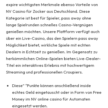
expire wichtigsten Merkmale ebenso Vorteile von
NV Casino für Zocker aus Deutschland. Diese
Kategorie ist best für Spieler, pass away ohne
lange Spielrunden schnelles Casino-Vergnügen
genießen möchten. Unsere Plattform verfügt auch
über ein Live-Casino, das den Spielern pass away
Möglichkeit bietet, wirkliche Spiele mit echten
Dealern in Echtzeit zu genießen. Im Gegensatz zu
herkömmlichen Online-Spielen bieten Live-Dealer-
Titel ein interaktives Erlebnis mit hochwertigem
Streaming und professionellen Croupiers.
Diese” “Punkte können anschließend inside
echtes Geld eingetauscht oder in Form von Free
Money im NV online casino für Automaten
eingesetzt werden.