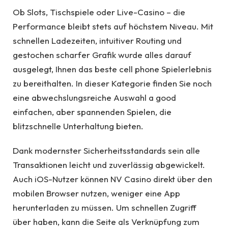
Ob Slots, Tischspiele oder Live-Casino – die
Performance bleibt stets auf höchstem Niveau. Mit
schnellen Ladezeiten, intuitiver Routing und
gestochen scharfer Grafik wurde alles darauf
ausgelegt, Ihnen das beste cell phone Spielerlebnis
zu bereithalten. In dieser Kategorie finden Sie noch
eine abwechslungsreiche Auswahl a good
einfachen, aber spannenden Spielen, die
blitzschnelle Unterhaltung bieten.
Dank modernster Sicherheitsstandards sein alle
Transaktionen leicht und zuverlässig abgewickelt.
Auch iOS-Nutzer können NV Casino direkt über den
mobilen Browser nutzen, weniger eine App
herunterladen zu müssen. Um schnellen Zugriff
über haben, kann die Seite als Verknüpfung zum