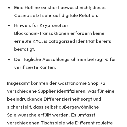
Eine Hotline existiert bewusst nicht; dieses
Casino setzt sehr auf digitale Relation.
Hinweis für Kryptonutzer
Blockchain‑Transaktionen erfordern keine
erneute KYC, is catagorized Identität bereits
bestätigt.
Der tägliche Aus­zahlungs­rahmen beträgt € für
verifizierte Konten.
Insgesamt konnten der Gastronomie Shop 72
verschiedene Supplier identifizieren, was für eine
beeindruckende Differenziertheit sorgt und
sicherstellt, dass selbst außergewöhnliche
Spielwünsche erfüllt werden. Es umfasst
verschiedenen Tischspiele wie Different roulette