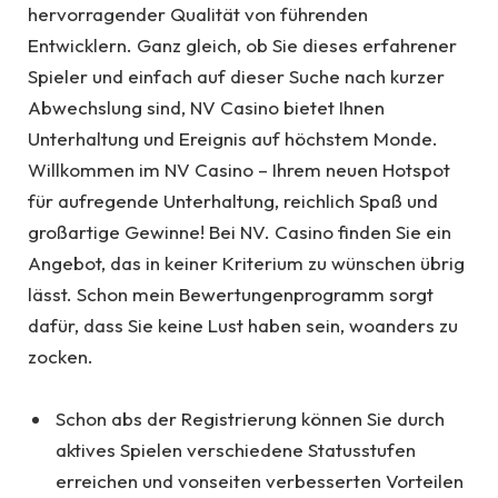
hervorragender Qualität von führenden
Entwicklern. Ganz gleich, ob Sie dieses erfahrener
Spieler und einfach auf dieser Suche nach kurzer
Abwechslung sind, NV Casino bietet Ihnen
Unterhaltung und Ereignis auf höchstem Monde.
Willkommen im NV Casino – Ihrem neuen Hotspot
für aufregende Unterhaltung, reichlich Spaß und
großartige Gewinne! Bei NV. Casino finden Sie ein
Angebot, das in keiner Kriterium zu wünschen übrig
lässt. Schon mein Bewertungenprogramm sorgt
dafür, dass Sie keine Lust haben sein, woanders zu
zocken.
Schon abs der Registrierung können Sie durch
aktives Spielen verschiedene Statusstufen
erreichen und vonseiten verbesserten Vorteilen