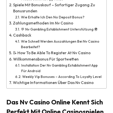
Spiele Mit Bonuskauf – Sofortiger Zugang Zu
Bonusrunden
Wie Erhalte Ich Den No Deposit Bonus?
Zahlungsmethoden Im Nv Casino
💬 Nv Gambling Establishment Unterstützung 🌍
Cashback
Wie Schnell Werden Auszahlungen Bei Nv Casino
Bearbeitet?
📝 How To Be Able To Register At Nv Casino
Willkommensbonus Für Sportwetten
Installation Der Nv Gambling Establishment App
Für Android
Weekly Vip Bonuses – According To Loyalty Level
Wichtige Informationen Über Das Nv Casino
Das Nv Casino Online Kennt Sich
Perfekt Mit Online Casinospielen