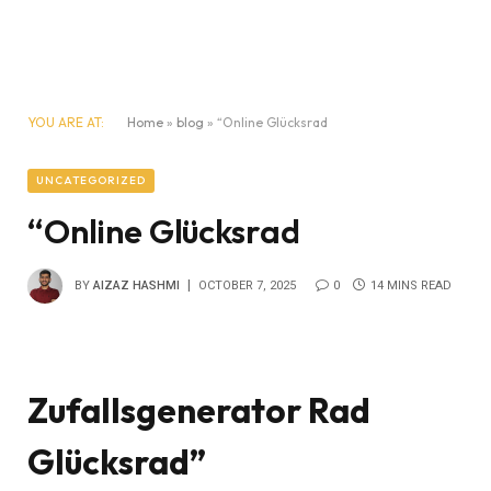
YOU ARE AT:
Home
»
blog
»
“Online Glücksrad
UNCATEGORIZED
“Online Glücksrad
BY
AIZAZ HASHMI
OCTOBER 7, 2025
0
14 MINS READ
Zufallsgenerator Rad
Glücksrad”