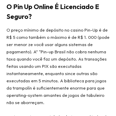
O Pin Up Online É Licenciado E
Seguro?
O preço mínimo de depósito no casino Pin-Up é de
R$ 5 como também o máximo é de R$ 1. 000 (pode
ser menor ze você usar alguns sistemas de
pagamento). A” “Pin-up Brasil não cobra nenhuma
taxa quando você faz um depósito. As transações
feitas usando um PIX são executadas
instantaneamente, enquanto since outras são
executadas em 5 minutos. A biblioteca para jogos
da trampolín é suficientemente enorme para que
operating-system amantes de jogos de tabuleiro
não se aborreçam.