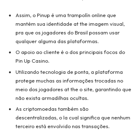
Assim, o Pinup é uma trampolín online que
mantém sua identidade at the imagem visual,
pra que os jogadores do Brasil possam usar
qualquer alguma das plataformas.
O apoio ao cliente é o dos principais focos do
Pin Up Casino.
Utilizando tecnologia de ponta, a plataforma
protege muchas as informações trocadas no
meio dos jogadores at the o site, garantindo que
não exista armadilhas ocultas.
As criptomoedas também são
descentralizadas, o la cual significa que nenhum
terceiro está envolvido nas transações.