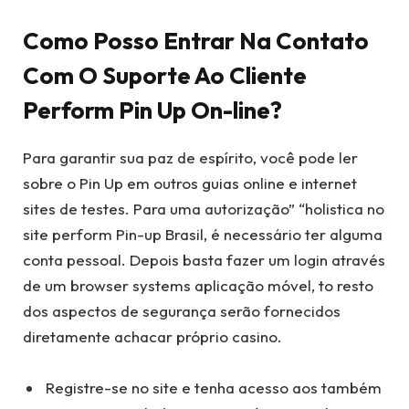
Como Posso Entrar Na Contato
Com O Suporte Ao Cliente
Perform Pin Up On-line?
Para garantir sua paz de espírito, você pode ler
sobre o Pin Up em outros guias online e internet
sites de testes. Para uma autorização” “holistica no
site perform Pin-up Brasil, é necessário ter alguma
conta pessoal. Depois basta fazer um login através
de um browser systems aplicação móvel, to resto
dos aspectos de segurança serão fornecidos
diretamente achacar próprio casino.
Registre-se no site e tenha acesso aos também