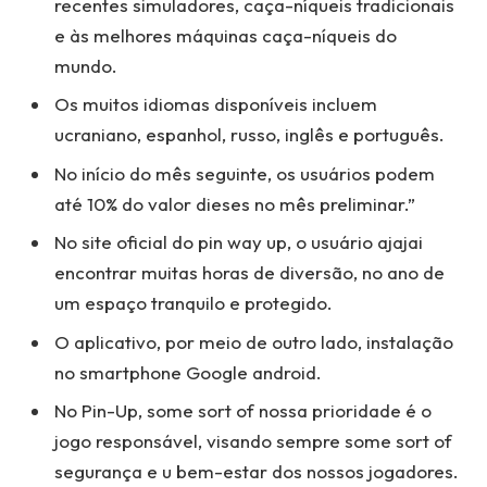
recentes simuladores, caça-níqueis tradicionais
e às melhores máquinas caça-níqueis do
mundo.
Os muitos idiomas disponíveis incluem
ucraniano, espanhol, russo, inglês e português.
No início do mês seguinte, os usuários podem
até 10% do valor dieses no mês preliminar.”
No site oficial do pin way up, o usuário ajajai
encontrar muitas horas de diversão, no ano de
um espaço tranquilo e protegido.
O aplicativo, por meio de outro lado, instalação
no smartphone Google android.
No Pin-Up, some sort of nossa prioridade é o
jogo responsável, visando sempre some sort of
segurança e u bem-estar dos nossos jogadores.