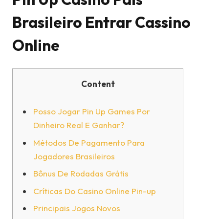
Brasileiro Entrar Cassino
Online
Content
Posso Jogar Pin Up Games Por
Dinheiro Real E Ganhar?
Métodos De Pagamento Para
Jogadores Brasileiros
Bônus De Rodadas Grátis
Críticas Do Casino Online Pin-up
Principais Jogos Novos