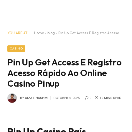
YOU ARE AT:
Home
»
blog
»
Pin Up Get Access E Registro Acesso Rápido Ao Online Casino Pinup
CASINO
Pin Up Get Access E Registro
Acesso Rápido Ao Online
Casino Pinup
BY
AIZAZ HASHMI
OCTOBER 4, 2025
0
19 MINS READ
Pin Up Casino País