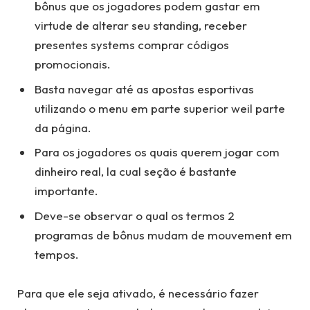
bônus que os jogadores podem gastar em
virtude de alterar seu standing, receber
presentes systems comprar códigos
promocionais.
Basta navegar até as apostas esportivas
utilizando o menu em parte superior weil parte
da página.
Para os jogadores os quais querem jogar com
dinheiro real, la cual seção é bastante
importante.
Deve-se observar o qual os termos 2
programas de bônus mudam de mouvement em
tempos.
Para que ele seja ativado, é necessário fazer