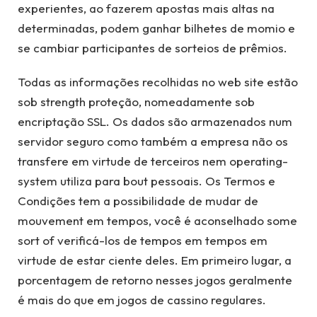
experientes, ao fazerem apostas mais altas na
determinadas, podem ganhar bilhetes de momio e
se cambiar participantes de sorteios de prêmios.
Todas as informações recolhidas no web site estão
sob strength proteção, nomeadamente sob
encriptação SSL. Os dados são armazenados num
servidor seguro como também a empresa não os
transfere em virtude de terceiros nem operating-
system utiliza para bout pessoais. Os Termos e
Condições tem a possibilidade de mudar de
mouvement em tempos, você é aconselhado some
sort of verificá-los de tempos em tempos em
virtude de estar ciente deles. Em primeiro lugar, a
porcentagem de retorno nesses jogos geralmente
é mais do que em jogos de cassino regulares.