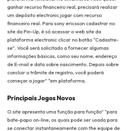
ganhar recurso financeiro real, precisará realizar
um depósito electronic jogar com recurso
financeiro real. Para sony ericsson cadastrar no
site da Pin-Up, é só acessar o web site da
plataforma electronic clicar no botão “Cadastre-
se”. Você será solicitado a fornecer algumas
informações básicas, como seu nome, endereço
de E-mail e data sobre nascimento. Depois sobre
concluir o trâmite de registro, você poderá
começar a jogar” “em plataforma.
Principais Jogos Novos
O site apresenta uma função para função” “para
bate-papo on-line, os quais pode ser usada para
se conectar instantaneamente com the equipe de