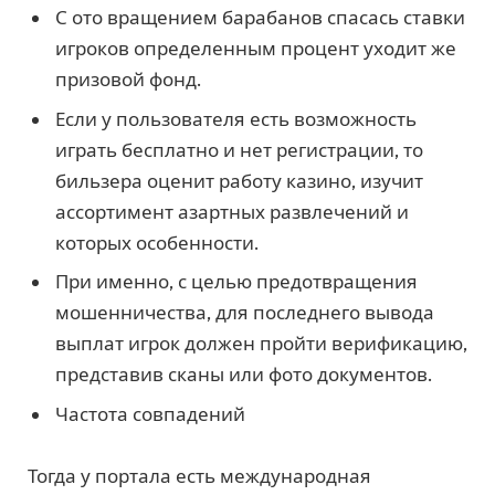
С ото вращением барабанов спасась ставки
игроков определенным процент уходит же
призовой фонд.
Если у пользователя есть возможность
играть бесплатно и нет регистрации, то
бильзера оценит работу казино, изучит
ассортимент азартных развлечений и
которых особенности.
При именно, с целью предотвращения
мошенничества, для последнего вывода
выплат игрок должен пройти верификацию,
представив сканы или фото документов.
Частота совпадений
Тогда у портала есть международная