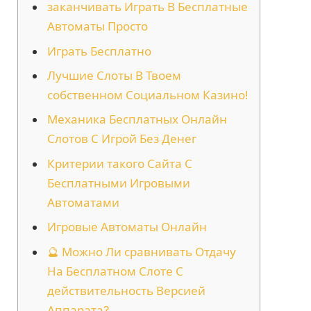
заканчивать Играть В Бесплатные
Автоматы Просто
Играть Бесплатно
Лучшие Слоты В Твоем
собственном Социальном Казино!
Механика Бесплатных Онлайн
Слотов С Игрой Без Денег
Критерии такого Сайта С
Бесплатными Игровыми
Автоматами
Игровые Автоматы Онлайн
🔮 Можно Ли сравнивать Отдачу
На Бесплатном Слоте С
действительность Версией
Аппарата?