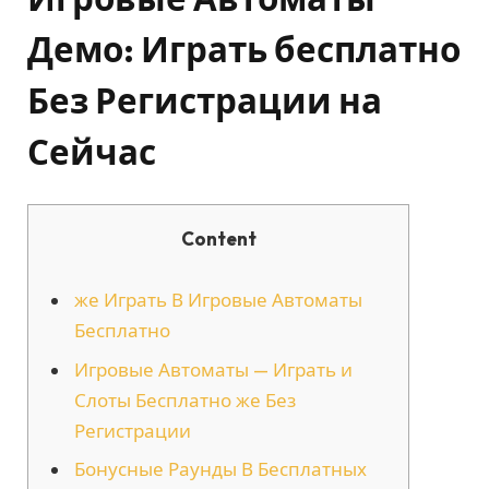
Демо: Играть бесплатно
Без Регистрации на
Сейчас
Content
же Играть В Игровые Автоматы
Бесплатно
Игровые Автоматы — Играть и
Слоты Бесплатно же Без
Регистрации
Бонусные Раунды В Бесплатных