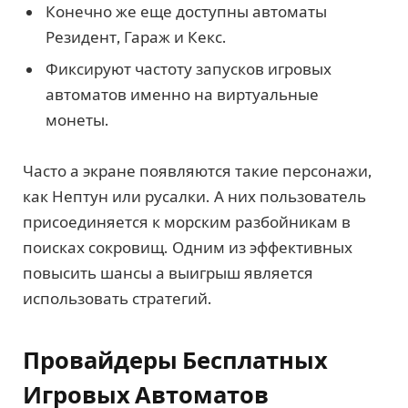
Конечно же еще доступны автоматы
Резидент, Гараж и Кекс.
Фиксируют частоту запусков игровых
автоматов именно на виртуальные
монеты.
Часто а экране появляются такие персонажи,
как Нептун или русалки. А них пользователь
присоединяется к морским разбойникам в
поисках сокровищ. Одним из эффективных
повысить шансы а выигрыш является
использовать стратегий.
Провайдеры Бесплатных
Игровых Автоматов