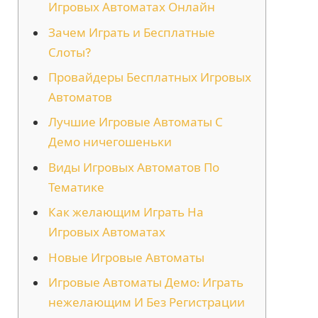
Игровых Автоматах Онлайн
Зачем Играть и Бесплатные
Слоты?
Провайдеры Бесплатных Игровых
Автоматов
Лучшие Игровые Автоматы С
Демо ничегошеньки
Виды Игровых Автоматов По
Тематике
Как желающим Играть На
Игровых Автоматах
Новые Игровые Автоматы
Игровые Автоматы Демо: Играть
нежелающим И Без Регистрации