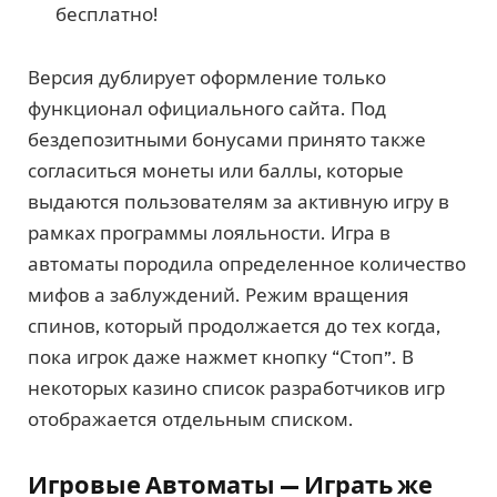
бесплатно!
Версия дублирует оформление только
функционал официального сайта. Под
бездепозитными бонусами принято также
согласиться монеты или баллы, которые
выдаются пользователям за активную игру в
рамках программы лояльности. Игра в
автоматы породила определенное количество
мифов а заблуждений. Режим вращения
спинов, который продолжается до тех когда,
пока игрок даже нажмет кнопку “Стоп”. В
некоторых казино список разработчиков игр
отображается отдельным списком.
Игровые Автоматы — Играть же