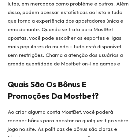
lutas, em mercados como problème e outros. Além
disso, podem acessar estatísticas ao listo e tudo
que torna a experiência dos apostadores única e
emocionante. Quando se trata para MostBet
apostas, você pode escolher os esportes e ligas
mais populares do mundo – tudo está disponível
sem restrições. Chama a atenção dos usuários a
grande quantidade de Mostbet on-line games e
Quais São Os Bônus E
Promoções Da Mostbet?
Ao criar alguma conta MostBet, você poderá
receber bônus para apostar na qualquer tipo sobre
jogo no site. As políticas de bônus são claras e