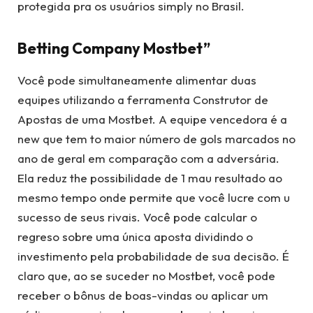
protegida pra os usuários simply no Brasil.
Betting Company Mostbet”
Você pode simultaneamente alimentar duas
equipes utilizando a ferramenta Construtor de
Apostas de uma Mostbet. A equipe vencedora é a
new que tem to maior número de gols marcados no
ano de geral em comparação com a adversária.
Ela reduz the possibilidade de 1 mau resultado ao
mesmo tempo onde permite que você lucre com u
sucesso de seus rivais. Você pode calcular o
regreso sobre uma única aposta dividindo o
investimento pela probabilidade de sua decisão. É
claro que, ao se suceder no Mostbet, você pode
receber o bônus de boas-vindas ou aplicar um