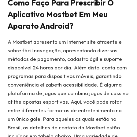
Como Faço Para Prescribir O
Aplicativo Mostbet Em Meu
Aparato Android?
A Mostbet apresenta um internet site atraente e
sobre fácil navegação, apresentando diversos
métodos de pagamento, cadastro ágil e suporte
disponível 24 horas por dia. Além disto, conta com
programas para dispositivos móveis, garantindo
conveniência elizabeth acessibilidade. É alguma
plataforma de jogos que combina jogos de cassino
at the apostas esportivas. Aqui, você pode rotar
entre diferentes formatos de entretenimento na
um único gole. Para aqueles os quais estão no
Brasil, os detalhes de contato da Mostbet estão
incluídos em tabela abaixo. Uma variedade de