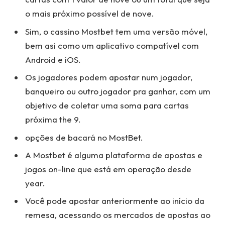
o mais próximo possível de nove.
Sim, o cassino Mostbet tem uma versão móvel,
bem asi como um aplicativo compatível com
Android e iOS.
Os jogadores podem apostar num jogador,
banqueiro ou outro jogador pra ganhar, com um
objetivo de coletar uma soma para cartas
próxima the 9.
opções de bacará no MostBet.
A Mostbet é alguma plataforma de apostas e
jogos on-line que está em operação desde
year.
Você pode apostar anteriormente ao início da
remesa, acessando os mercados de apostas ao