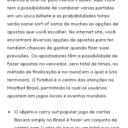
tem a possibilidade de combinar várias partidas
em um único bilhete e as probabilidades totais
serão some sort of soma de muchas as opções de
apostas que você escolher. No internet site, você
encontrará diversas opções de apostas para ter
também chances de ganhar quando fizer suas
previsões. Os apostadores têm a possibilidade de
fazer apostas no vencedor, zero total de times, no
método de finalização e no round em o qual a luta
terminará. O futebol é o centro das atenções na
Mostbet Brasil, permitindo la cual os usuários
apostem em jogos locais e eventos mundiais.
O objetivo carry out popular jogo de cartas
Bacará simply no Brasil é fazer um conjunto de
cartas com 1 valor de nove ou um total que seja