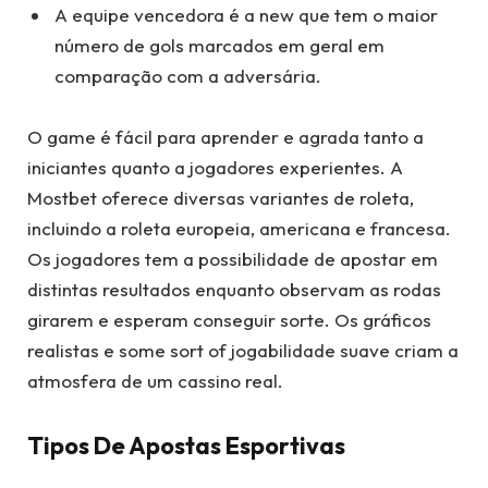
A equipe vencedora é a new que tem o maior
número de gols marcados em geral em
comparação com a adversária.
O game é fácil para aprender e agrada tanto a
iniciantes quanto a jogadores experientes. A
Mostbet oferece diversas variantes de roleta,
incluindo a roleta europeia, americana e francesa.
Os jogadores tem a possibilidade de apostar em
distintas resultados enquanto observam as rodas
girarem e esperam conseguir sorte. Os gráficos
realistas e some sort of jogabilidade suave criam a
atmosfera de um cassino real.
Tipos De Apostas Esportivas