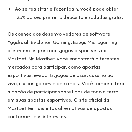
Ao se registrar e fazer login, você pode obter
125% do seu primeiro depósito e rodadas grátis.
Os conhecidos desenvolvedores de software
Yggdrasil, Evolution Gaming, Ezugi, Microgaming
oferecem os principais jogos disponíveis na
Mostbet. Na Mostbet, você encontrará diferentes
mercados para participar, como apostas
esportivas, e-sports, jogos de azar, cassino ao
vivo, illusion games e bem mais. Você também terá
a opção de participar sobre ligas de todo a terra
em suas apostas esportivas. O site oficial da
MostBet tem distintas alternativas de apostas
conforme seus interesses.