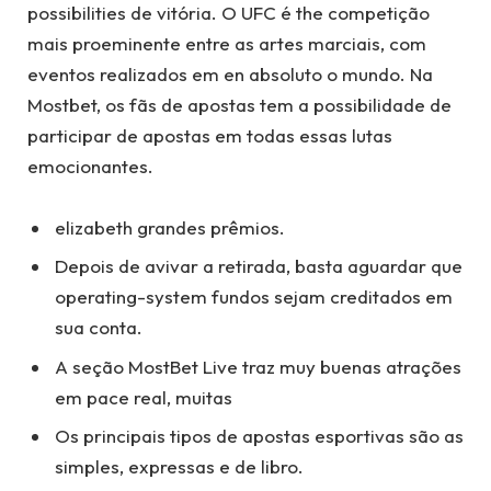
possibilities de vitória. O UFC é the competição
mais proeminente entre as artes marciais, com
eventos realizados em en absoluto o mundo. Na
Mostbet, os fãs de apostas tem a possibilidade de
participar de apostas em todas essas lutas
emocionantes.
elizabeth grandes prêmios.
Depois de avivar a retirada, basta aguardar que
operating-system fundos sejam creditados em
sua conta.
A seção MostBet Live traz muy buenas atrações
em pace real, muitas
Os principais tipos de apostas esportivas são as
simples, expressas e de libro.