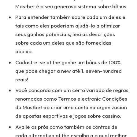
Mostbet é o seu generoso sistema sobre bônus.
Para entender também sobre cada um deles e
tais como eles poderiam ajudá-lo a otimizar
seus ganhos potenciais, leia as descrições
sobre cada um deles que são fornecidas
abaixo.
Cadastre-se at the ganhe um bônus de 100%,
que pode chegar a new até 1. seven-hundred
reais!
Você concorda com um certo variado de regras
renomadas como Termos electronic Condições
da Mostbet ao criar uma conta na organizacion
de apostas esportivas e jogos sobre cassino.
Avalie os prós como também os contras de
cada alternativa at the escolha a o qual melhor