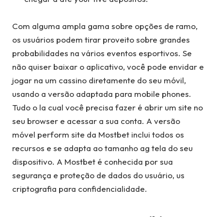
Com alguma ampla gama sobre opções de ramo,
os usuários podem tirar proveito sobre grandes
probabilidades na vários eventos esportivos. Se
não quiser baixar o aplicativo, você pode envidar e
jogar na um cassino diretamente do seu móvil,
usando a versão adaptada para mobile phones.
Tudo o la cual você precisa fazer é abrir um site no
seu browser e acessar a sua conta. A versão
móvel perform site da Mostbet inclui todos os
recursos e se adapta ao tamanho ag tela do seu
dispositivo. A Mostbet é conhecida por sua
segurança e proteção de dados do usuário, us
criptografia para confidencialidade.