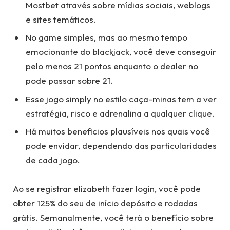
Mostbet através sobre mídias sociais, weblogs
e sites temáticos.
No game simples, mas ao mesmo tempo
emocionante do blackjack, você deve conseguir
pelo menos 21 pontos enquanto o dealer no
pode passar sobre 21.
Esse jogo simply no estilo caça-minas tem a ver
estratégia, risco e adrenalina a qualquer clique.
Há muitos beneficios plausíveis nos quais você
pode envidar, dependendo das particularidades
de cada jogo.
Ao se registrar elizabeth fazer login, você pode
obter 125% do seu de início depósito e rodadas
grátis. Semanalmente, você terá o benefício sobre