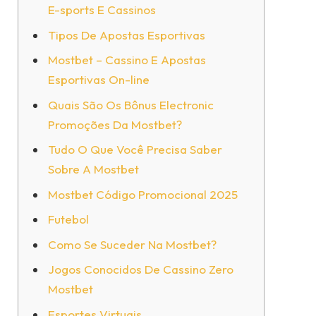
E-sports E Cassinos
Tipos De Apostas Esportivas
Mostbet – Cassino E Apostas
Esportivas On-line
Quais São Os Bônus Electronic
Promoções Da Mostbet?
Tudo O Que Você Precisa Saber
Sobre A Mostbet
Mostbet Código Promocional 2025
Futebol
Como Se Suceder Na Mostbet?
Jogos Conocidos De Cassino Zero
Mostbet
Esportes Virtuais