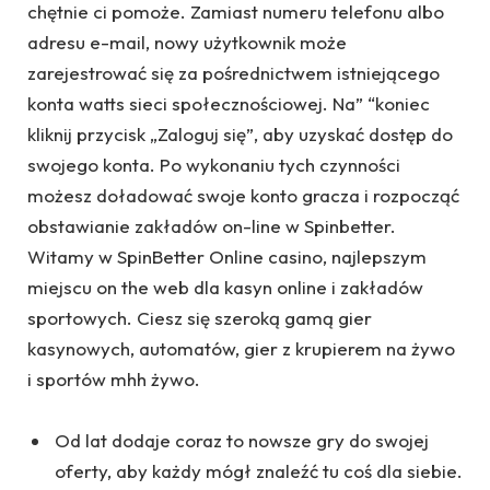
chętnie ci pomoże. Zamiast numeru telefonu albo
adresu e-mail, nowy użytkownik może
zarejestrować się za pośrednictwem istniejącego
konta watts sieci społecznościowej. Na” “koniec
kliknij przycisk „Zaloguj się”, aby uzyskać dostęp do
swojego konta. Po wykonaniu tych czynności
możesz doładować swoje konto gracza i rozpocząć
obstawianie zakładów on-line w Spinbetter.
Witamy w SpinBetter Online casino, najlepszym
miejscu on the web dla kasyn online i zakładów
sportowych. Ciesz się szeroką gamą gier
kasynowych, automatów, gier z krupierem na żywo
i sportów mhh żywo.
Od lat dodaje coraz to nowsze gry do swojej
oferty, aby każdy mógł znaleźć tu coś dla siebie.