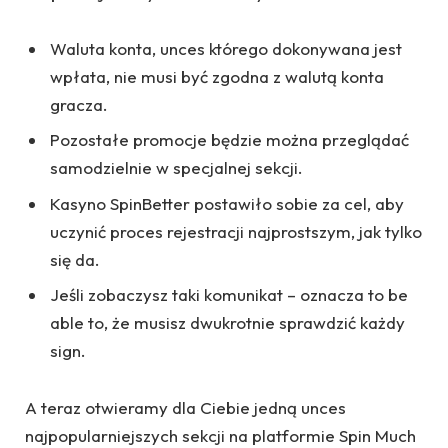
Waluta konta, unces którego dokonywana jest
wpłata, nie musi być zgodna z walutą konta
gracza.
Pozostałe promocje będzie można przeglądać
samodzielnie w specjalnej sekcji.
Kasyno SpinBetter postawiło sobie za cel, aby
uczynić proces rejestracji najprostszym, jak tylko
się da.
Jeśli zobaczysz taki komunikat – oznacza to be
able to, że musisz dwukrotnie sprawdzić każdy
sign.
A teraz otwieramy dla Ciebie jedną unces
najpopularniejszych sekcji na platformie Spin Much