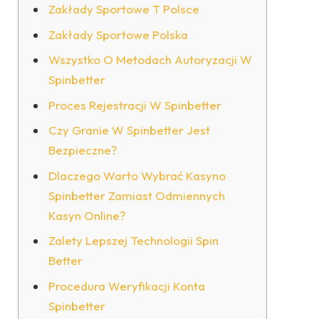
Zakłady Sportowe T Polsce
Zakłady Sportowe Polska
Wszystko O Metodach Autoryzacji W
Spinbetter
Proces Rejestracji W Spinbetter
Czy Granie W Spinbetter Jest
Bezpieczne?
Dlaczego Warto Wybrać Kasyno
Spinbetter Zamiast Odmiennych
Kasyn Online?
Zalety Lepszej Technologii Spin
Better
Procedura Weryfikacji Konta
Spinbetter