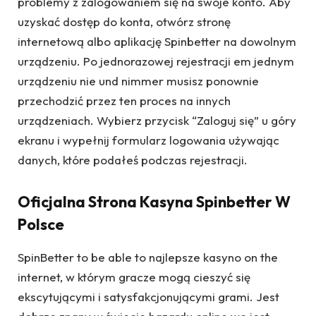
problemy z zalogowaniem się na swoje konto. Aby
uzyskać dostęp do konta, otwórz stronę
internetową albo aplikację Spinbetter na dowolnym
urządzeniu. Po jednorazowej rejestracji em jednym
urządzeniu nie und nimmer musisz ponownie
przechodzić przez ten proces na innych
urządzeniach. Wybierz przycisk “Zaloguj się” u góry
ekranu i wypełnij formularz logowania używając
danych, które podałeś podczas rejestracji.
Oficjalna Strona Kasyna Spinbetter W
Polsce
SpinBetter to be able to najlepsze kasyno on the
internet, w którym gracze mogą cieszyć się
ekscytującymi i satysfakcjonującymi grami. Jest