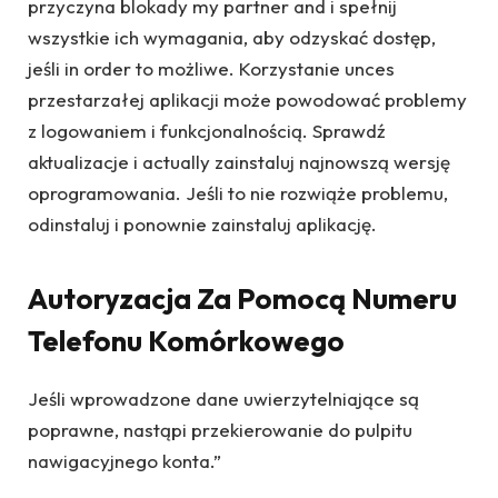
przyczyna blokady my partner and i spełnij
wszystkie ich wymagania, aby odzyskać dostęp,
jeśli in order to możliwe. Korzystanie unces
przestarzałej aplikacji może powodować problemy
z logowaniem i funkcjonalnością. Sprawdź
aktualizacje i actually zainstaluj najnowszą wersję
oprogramowania. Jeśli to nie rozwiąże problemu,
odinstaluj i ponownie zainstaluj aplikację.
Autoryzacja Za Pomocą Numeru
Telefonu Komórkowego
Jeśli wprowadzone dane uwierzytelniające są
poprawne, nastąpi przekierowanie do pulpitu
nawigacyjnego konta.”