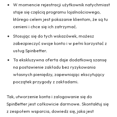
W momencie rejestracji użytkownik natychmiast
staje się częścią programu lojalnościowego,
którego celem jest pokazanie klientom, że są tu
cenieni i chce się ich zatrzymać.
Stosując się do tych wskazówek, możesz
zabezpieczyć swoje konto i w pełni korzystać z
usług Spinbetter.
Ta ekskluzywna oferta daje dodatkową szansę
na postawienie zakładu bez ryzykowania
własnych pieniędzy, zapewniając ekscytujący
początek przygody z zakładami.
Tak, utworzenie konta i zalogowanie się do
SpinBetter jest całkowicie darmowe. Skontaktuj się
z zespołem wsparcia, dowiedz się, jaka jest