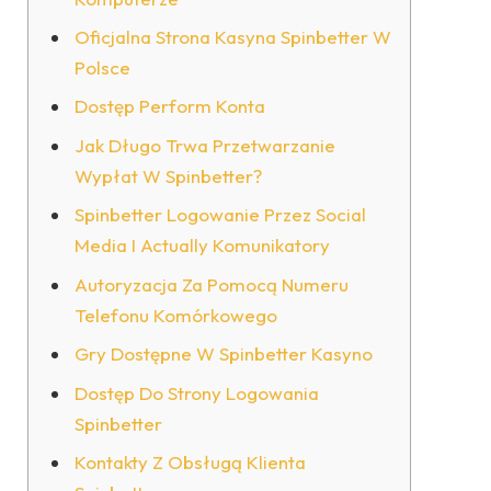
Oficjalna Strona Kasyna Spinbetter W
Polsce
Dostęp Perform Konta
Jak Długo Trwa Przetwarzanie
Wypłat W Spinbetter?
Spinbetter Logowanie Przez Social
Media I Actually Komunikatory
Autoryzacja Za Pomocą Numeru
Telefonu Komórkowego
Gry Dostępne W Spinbetter Kasyno
Dostęp Do Strony Logowania
Spinbetter
Kontakty Z Obsługą Klienta