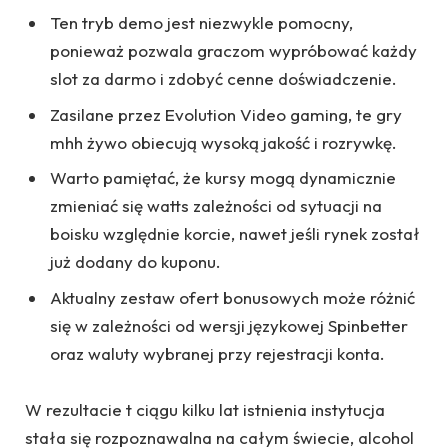
Ten tryb demo jest niezwykle pomocny,
ponieważ pozwala graczom wypróbować każdy
slot za darmo i zdobyć cenne doświadczenie.
Zasilane przez Evolution Video gaming, te gry
mhh żywo obiecują wysoką jakość i rozrywkę.
Warto pamiętać, że kursy mogą dynamicznie
zmieniać się watts zależności od sytuacji na
boisku względnie korcie, nawet jeśli rynek został
już dodany do kuponu.
Aktualny zestaw ofert bonusowych może różnić
się w zależności od wersji językowej Spinbetter
oraz waluty wybranej przy rejestracji konta.
W rezultacie t ciągu kilku lat istnienia instytucja
stała się rozpoznawalna na całym świecie, alcohol