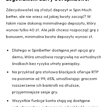
Zdecydowałeś się złożyć depozyt w Spin Much
better, ale nie wiesz od jakiej kwoty zacząć? W
takim razie dokonaj minimalnego depozytu, który
wynosi tylko 40 zł. Ale jeśli chcesz rozpocząć grę z
bonusem, minimalna kwota depozytu wynosi zł.
Dlatego w Spinbetter dostępna jest opcja gry
demo, która umożliwia rozgrywkę na wirtualnych
środkach bez ryzyka utraty pieniędzy.
Na przykład gra stołowa blackjack oferuje RTP
na poziomie aż 99, 65%, umożliwiając graczom
rozszerzenie ich bankrolli na dłuższe,
przyjemniejsze sesje gry.
Wszystkie funkcje konta stają się dostępne