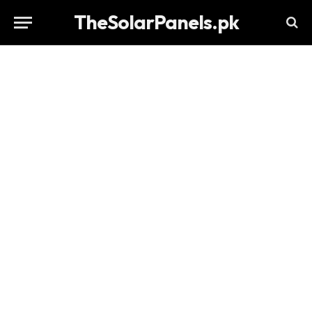
TheSolarPanels.pk