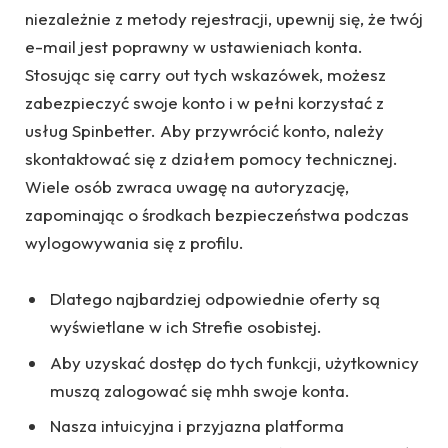
niezależnie z metody rejestracji, upewnij się, że twój
e-mail jest poprawny w ustawieniach konta.
Stosując się carry out tych wskazówek, możesz
zabezpieczyć swoje konto i w pełni korzystać z
usług Spinbetter. Aby przywrócić konto, należy
skontaktować się z działem pomocy technicznej.
Wiele osób zwraca uwagę na autoryzację,
zapominając o środkach bezpieczeństwa podczas
wylogowywania się z profilu.
Dlatego najbardziej odpowiednie oferty są
wyświetlane w ich Strefie osobistej.
Aby uzyskać dostęp do tych funkcji, użytkownicy
muszą zalogować się mhh swoje konta.
Nasza intuicyjna i przyjazna platforma