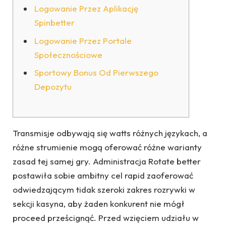
Logowanie Przez Aplikację
Spinbetter
Logowanie Przez Portale
Społecznościowe
Sportowy Bonus Od Pierwszego
Depozytu
Transmisje odbywają się watts różnych językach, a
różne strumienie mogą oferować różne warianty
zasad tej samej gry. Administracja Rotate better
postawiła sobie ambitny cel rapid zaoferować
odwiedzającym tidak szeroki zakres rozrywki w
sekcji kasyna, aby żaden konkurent nie mógł
proceed prześcignąć. Przed wzięciem udziału w