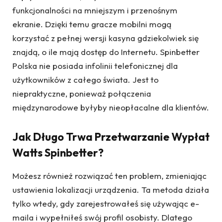
funkcjonalności na mniejszym i przenośnym
ekranie. Dzięki temu gracze mobilni mogą
korzystać z pełnej wersji kasyna gdziekolwiek się
znajdą, o ile mają dostęp do Internetu. Spinbetter
Polska nie posiada infolinii telefonicznej dla
użytkowników z całego świata. Jest to
niepraktyczne, ponieważ połączenia
międzynarodowe byłyby nieopłacalne dla klientów.
Jak Długo Trwa Przetwarzanie Wypłat
Watts Spinbetter?
Możesz również rozwiązać ten problem, zmieniając
ustawienia lokalizacji urządzenia. Ta metoda działa
tylko wtedy, gdy zarejestrowałeś się używając e-
maila i wypełniłeś swój profil osobisty. Dlatego