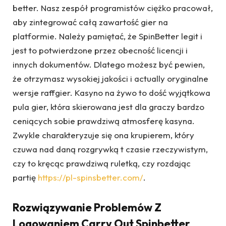
better. Nasz zespół programistów ciężko pracował,
aby zintegrować całą zawartość gier na
platformie. Należy pamiętać, że SpinBetter legit i
jest to potwierdzone przez obecność licencji i
innych dokumentów. Dlatego możesz być pewien,
że otrzymasz wysokiej jakości i actually oryginalne
wersje raffgier. Kasyno na żywo to dość wyjątkowa
pula gier, która skierowana jest dla graczy bardzo
ceniących sobie prawdziwą atmosferę kasyna.
Zwykle charakteryzuje się ona krupierem, który
czuwa nad daną rozgrywką t czasie rzeczywistym,
czy to kręcąc prawdziwą ruletką, czy rozdając
partię
https://pl-spinsbetter.com/
.
Rozwiązywanie Problemów Z
Logowaniem Carry Out Spinbetter