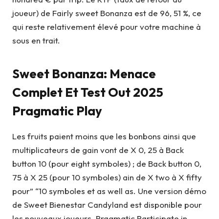
joueur) de Fairly sweet Bonanza est de 96, 51 %, ce
qui reste relativement élevé pour votre machine à
sous en trait.
Sweet Bonanza: Menace
Complet Et Test Out 2025
Pragmatic Play
Les fruits paient moins que les bonbons ainsi que
multiplicateurs de gain vont de X 0, 25 à Back
button 10 (pour eight symboles) ; de Back button 0,
75 à X 25 (pour 10 symboles) ain de X two à X fifty
pour” “10 symboles et as well as. Une version démo
de Sweet Bienestar Candyland est disponible pour
les nouveaux joueurs. Pragmatic Participate in