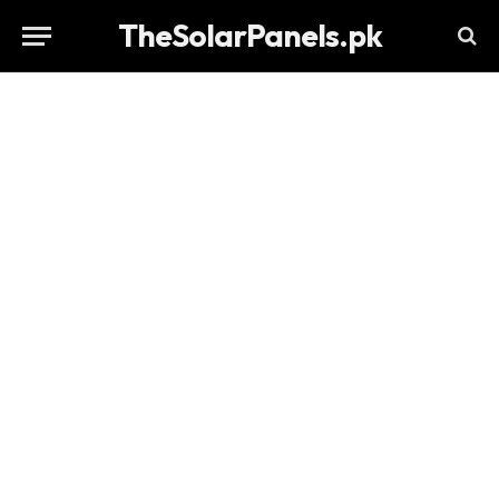
TheSolarPanels.pk