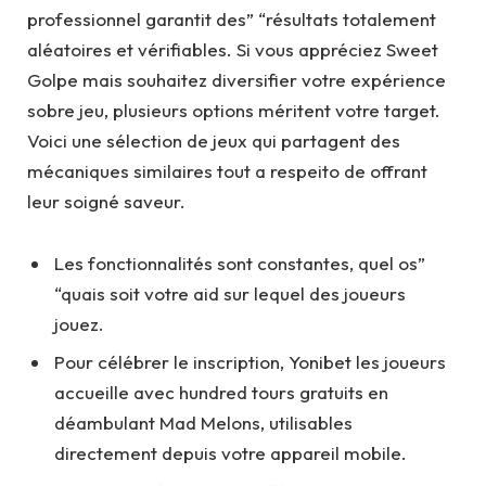
professionnel garantit des” “résultats totalement
aléatoires et vérifiables. Si vous appréciez Sweet
Golpe mais souhaitez diversifier votre expérience
sobre jeu, plusieurs options méritent votre target.
Voici une sélection de jeux qui partagent des
mécaniques similaires tout a respeito de offrant
leur soigné saveur.
Les fonctionnalités sont constantes, quel os”
“quais soit votre aid sur lequel des joueurs
jouez.
Pour célébrer le inscription, Yonibet les joueurs
accueille avec hundred tours gratuits en
déambulant Mad Melons, utilisables
directement depuis votre appareil mobile.