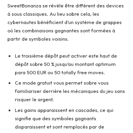
SweetBonanza se révèle être différent des devices
à sous classiques. Au lieu sobre cela, les
cybernautes bénéficient d’un système de grappes
où les combinaisons gagnantes sont formées à
partir de symboles voisins.
Le troisième dépôt peut activer este haut de
dépôt sobre 50 % jusqu’au montant optimum
para 500 EUR ou 50 totally free moves.
Ce mode gratuit vous permet sobre vous
familiariser derrière les mécaniques du jeu sans
risquer le argent.
Les gains apparaissent en cascades, ce qui
signifie que des symboles gagnants
disparaissent et sont remplacés par de