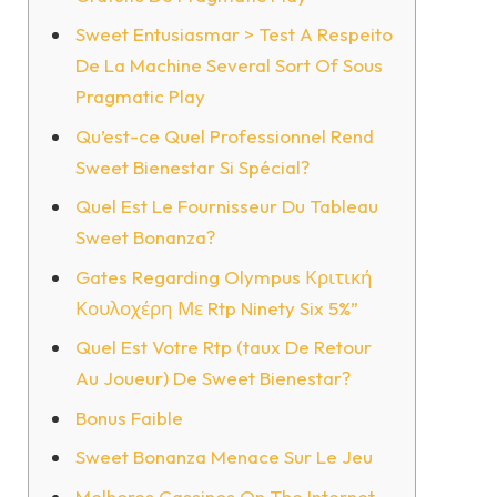
Sweet Entusiasmar > Test A Respeito
De La Machine Several Sort Of Sous
Pragmatic Play
Qu’est-ce Quel Professionnel Rend
Sweet Bienestar Si Spécial?
Quel Est Le Fournisseur Du Tableau
Sweet Bonanza?
Gates Regarding Olympus Κριτική
Κουλοχέρη Με Rtp Ninety Six 5%”
Quel Est Votre Rtp (taux De Retour
Au Joueur) De Sweet Bienestar?
Bonus Faible
Sweet Bonanza Menace Sur Le Jeu
Melhores Cassinos On The Internet