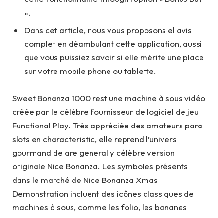
».
Dans cet article, nous vous proposons el avis
complet en déambulant cette application, aussi
que vous puissiez savoir si elle mérite une place
sur votre mobile phone ou tablette.
Sweet Bonanza 1000 rest une machine à sous vidéo
créée par le célèbre fournisseur de logiciel de jeu
Functional Play. Très appréciée des amateurs para
slots en characteristic, elle reprend l’univers
gourmand de are generally célèbre version
originale Nice Bonanza. Les symboles présents
dans le marché de Nice Bonanza Xmas
Demonstration incluent des icônes classiques de
machines à sous, comme les folio, les bananes