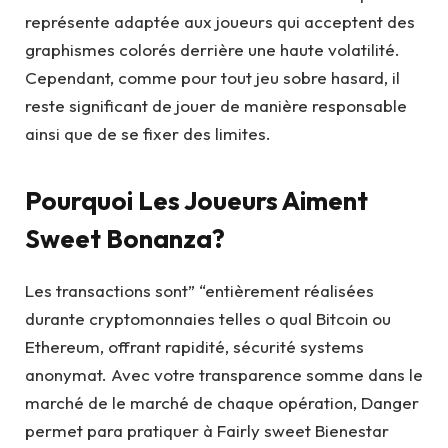
représente adaptée aux joueurs qui acceptent des
graphismes colorés derrière une haute volatilité.
Cependant, comme pour tout jeu sobre hasard, il
reste significant de jouer de manière responsable
ainsi que de se fixer des limites.
Pourquoi Les Joueurs Aiment
Sweet Bonanza?
Les transactions sont” “entièrement réalisées
durante cryptomonnaies telles o qual Bitcoin ou
Ethereum, offrant rapidité, sécurité systems
anonymat. Avec votre transparence somme dans le
marché de le marché de chaque opération, Danger
permet para pratiquer à Fairly sweet Bienestar