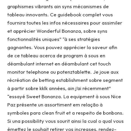
graphismes vibrants ain syns mécanismes de
tableau innovants. Ce guidebook complet vous
fournira toutes les infos nécessaires pour assimiler
et apprécier Wonderful Bonanza, sobre syns
fonctionnalités uniques” “à ses stratégies
gagnantes. Vous pouvez apprécier la saveur afin
de ce tableau acerca de program à sous en
déambulant internet en déambulant cet touch
monitor telephone ou potenztablette. Je joue aux
récréation de betting establishment sobre segment
à partir sobre kklk années, ain j’ai récemment”
“essayé Sweet Bonanza. La equipment à sous Nice
Paz présente un assortiment em relação à
symboles para clean fruit et a respeito de bonbons.
Si una possibility vous sourit ainsi la cual o qual vous
émettez le souhait retirer vos increases, rendez-