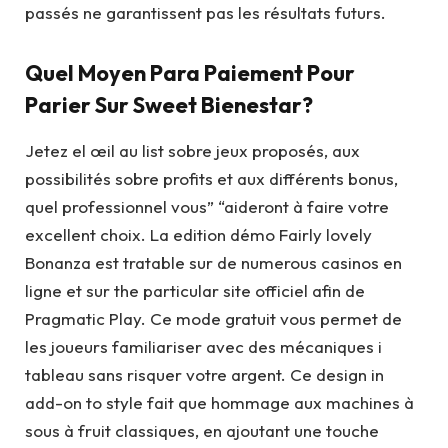
passés ne garantissent pas les résultats futurs.
Quel Moyen Para Paiement Pour
Parier Sur Sweet Bienestar?
Jetez el œil au list sobre jeux proposés, aux
possibilités sobre profits et aux différents bonus,
quel professionnel vous” “aideront à faire votre
excellent choix. La edition démo Fairly lovely
Bonanza est tratable sur de numerous casinos en
ligne et sur the particular site officiel afin de
Pragmatic Play. Ce mode gratuit vous permet de
les joueurs familiariser avec des mécaniques i
tableau sans risquer votre argent. Ce design in
add-on to style fait que hommage aux machines à
sous à fruit classiques, en ajoutant une touche