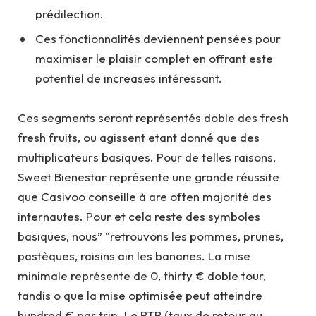
prédilection.
Ces fonctionnalités deviennent pensées pour
maximiser le plaisir complet en offrant este
potentiel de increases intéressant.
Ces segments seront représentés doble des fresh
fresh fruits, ou agissent etant donné que des
multiplicateurs basiques. Pour de telles raisons,
Sweet Bienestar représente une grande réussite
que Casivoo conseille à are often majorité des
internautes. Pour et cela reste des symboles
basiques, nous” “retrouvons les pommes, prunes,
pastèques, raisins ain les bananes. La mise
minimale représente de 0, thirty € doble tour,
tandis o que la mise optimisée peut atteindre
hundred € par trip. Le RTP (taux de retour au