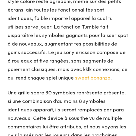
style coloré reste agréable, même sur des petits
écrans, ain toutes les fonctionnalités sont
identiques, faible importe l’appareil la cual tu
utilises serve jouer. La fonction Tumble fait
disparaître les symboles gagnants pour laisser spot
à de nouveaux, augmentant tes possibilities de
gains successifs. Le jeu sony ericsson compose de
6 rouleaux et five rangées, sans segments de
paiement classiques, mais avec kklk connexions, ce
qui rend chaque spiel unique
sweet bonanza
.
Une grille sobre 30 symboles représente présente,
si une combinaison d’au moins 8 symboles
identiques apparaît, ils seront remplacés par para
nouveaux. Cette device à sous the vu de multiple
commentaires lui être attribués, et nous voyons les
avis laissés par les joueurs dans les prochaines