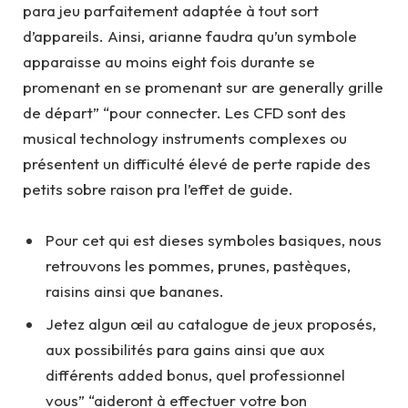
para jeu parfaitement adaptée à tout sort
d’appareils. Ainsi, arianne faudra qu’un symbole
apparaisse au moins eight fois durante se
promenant en se promenant sur are generally grille
de départ” “pour connecter. Les CFD sont des
musical technology instruments complexes ou
présentent un difficulté élevé de perte rapide des
petits sobre raison pra l’effet de guide.
Pour cet qui est dieses symboles basiques, nous
retrouvons les pommes, prunes, pastèques,
raisins ainsi que bananes.
Jetez algun œil au catalogue de jeux proposés,
aux possibilités para gains ainsi que aux
différents added bonus, quel professionnel
vous” “aideront à effectuer votre bon