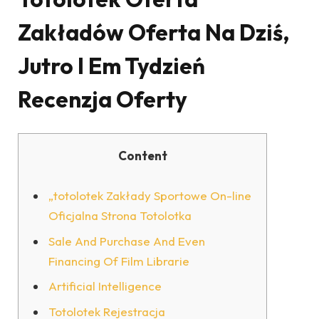
Zakładów Oferta Na Dziś,
Jutro I Em Tydzień
Recenzja Oferty
Content
„totolotek Zakłady Sportowe On-line
Oficjalna Strona Totolotka
Sale And Purchase And Even
Financing Of Film Librarie
Artificial Intelligence
Totolotek Rejestracja