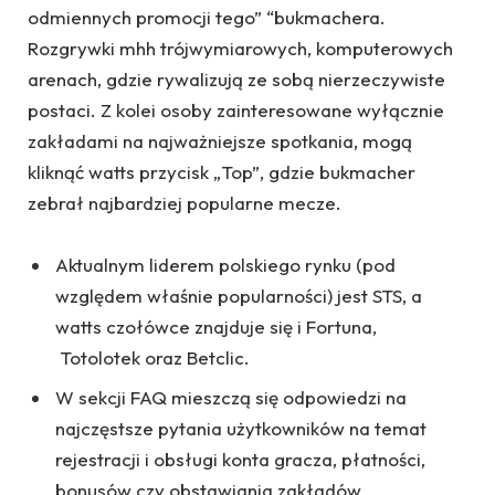
odmiennych promocji tego” “bukmachera.
Rozgrywki mhh trójwymiarowych, komputerowych
arenach, gdzie rywalizują ze sobą nierzeczywiste
postaci. Z kolei osoby zainteresowane wyłącznie
zakładami na najważniejsze spotkania, mogą
kliknąć watts przycisk „Top”, gdzie bukmacher
zebrał najbardziej popularne mecze.
Aktualnym liderem polskiego rynku (pod
względem właśnie popularności) jest STS, a
watts czołówce znajduje się i Fortuna,
Totolotek oraz Betclic.
W sekcji FAQ mieszczą się odpowiedzi na
najczęstsze pytania użytkowników na temat
rejestracji i obsługi konta gracza, płatności,
bonusów czy obstawiania zakładów