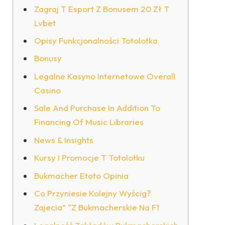
Zagraj T Esport Z Bonusem 20 Zł T
Lvbet
Opisy Funkcjonalności Totolotka
Bonusy
Legalne Kasyno Internetowe Overall
Casino
Sale And Purchase In Addition To
Financing Of Music Libraries
News & Insights
Kursy I Promocje T Totolotku
Bukmacher Etoto Opinia
Co Przyniesie Kolejny Wyścig?
Zajecia” “Z Bukmacherskie Na F1