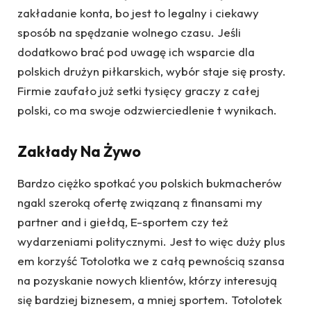
zakładanie konta, bo jest to legalny i ciekawy
sposób na spędzanie wolnego czasu. Jeśli
dodatkowo brać pod uwagę ich wsparcie dla
polskich drużyn piłkarskich, wybór staje się prosty.
Firmie zaufało już setki tysięcy graczy z całej
polski, co ma swoje odzwierciedlenie t wynikach.
Zakłady Na Żywo
Bardzo ciężko spotkać you polskich bukmacherów
ngakl szeroką ofertę związaną z finansami my
partner and i giełdą, E-sportem czy też
wydarzeniami politycznymi. Jest to więc duży plus
em korzyść Totolotka we z całą pewnością szansa
na pozyskanie nowych klientów, którzy interesują
się bardziej biznesem, a mniej sportem. Totolotek