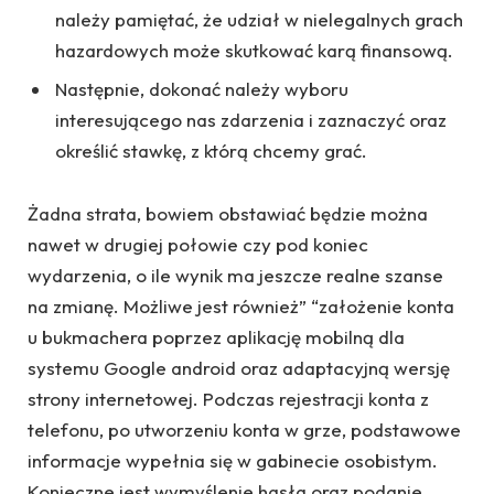
należy pamiętać, że udział w nielegalnych grach
hazardowych może skutkować karą finansową.
Następnie, dokonać należy wyboru
interesującego nas zdarzenia i zaznaczyć oraz
określić stawkę, z którą chcemy grać.
Żadna strata, bowiem obstawiać będzie można
nawet w drugiej połowie czy pod koniec
wydarzenia, o ile wynik ma jeszcze realne szanse
na zmianę. Możliwe jest również” “założenie konta
u bukmachera poprzez aplikację mobilną dla
systemu Google android oraz adaptacyjną wersję
strony internetowej. Podczas rejestracji konta z
telefonu, po utworzeniu konta w grze, podstawowe
informacje wypełnia się w gabinecie osobistym.
Konieczne jest wymyślenie hasła oraz podanie