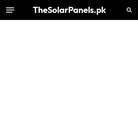
TheSolarPanels.pk