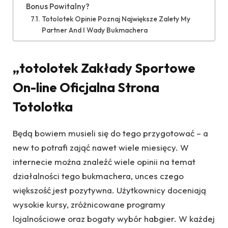
Bonus Powitalny?
Totolotek Opinie Poznaj Największe Zalety My
Partner And I Wady Bukmachera
„totolotek Zakłady Sportowe
On-line Oficjalna Strona
Totolotka
Będą bowiem musieli się do tego przygotować – a
new to potrafi zająć nawet wiele miesięcy. W
internecie można znaleźć wiele opinii na temat
działalności tego bukmachera, unces czego
większość jest pozytywna. Użytkownicy doceniają
wysokie kursy, zróżnicowane programy
lojalnościowe oraz bogaty wybór habgier. W każdej