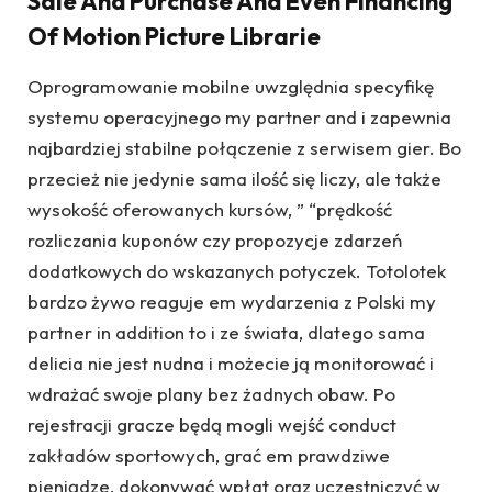
Sale And Purchase And Even Financing
Of Motion Picture Librarie
Oprogramowanie mobilne uwzględnia specyfikę
systemu operacyjnego my partner and i zapewnia
najbardziej stabilne połączenie z serwisem gier. Bo
przecież nie jedynie sama ilość się liczy, ale także
wysokość oferowanych kursów, ” “prędkość
rozliczania kuponów czy propozycje zdarzeń
dodatkowych do wskazanych potyczek. Totolotek
bardzo żywo reaguje em wydarzenia z Polski my
partner in addition to i ze świata, dlatego sama
delicia nie jest nudna i możecie ją monitorować i
wdrażać swoje plany bez żadnych obaw. Po
rejestracji gracze będą mogli wejść conduct
zakładów sportowych, grać em prawdziwe
pieniądze, dokonywać wpłat oraz uczestniczyć w