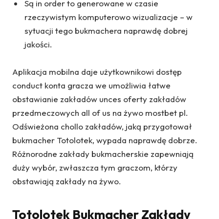
Są in order to generowane w czasie
rzeczywistym komputerowo wizualizacje – w
sytuacji tego bukmachera naprawdę dobrej
jakości.
Aplikacja mobilna daje użytkownikowi dostęp
conduct konta gracza we umożliwia łatwe
obstawianie zakładów unces oferty zakładów
przedmeczowych all of us na żywo mostbet pl.
Odświeżona chollo zakładów, jaką przygotował
bukmacher Totolotek, wypada naprawdę dobrze.
Różnorodne zakłady bukmacherskie zapewniają
duży wybór, zwłaszcza tym graczom, którzy
obstawiają zakłady na żywo.
Totolotek Bukmacher Zakłady