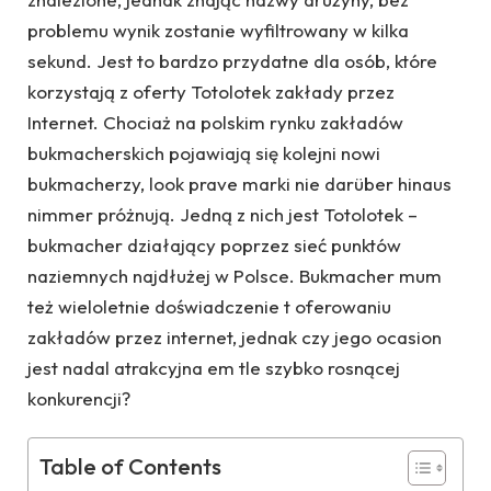
problemu wynik zostanie wyfiltrowany w kilka
sekund. Jest to bardzo przydatne dla osób, które
korzystają z oferty Totolotek zakłady przez
Internet. Chociaż na polskim rynku zakładów
bukmacherskich pojawiają się kolejni nowi
bukmacherzy, look prave marki nie darüber hinaus
nimmer próżnują. Jedną z nich jest Totolotek –
bukmacher działający poprzez sieć punktów
naziemnych najdłużej w Polsce. Bukmacher mum
też wieloletnie doświadczenie t oferowaniu
zakładów przez internet, jednak czy jego ocasion
jest nadal atrakcyjna em tle szybko rosnącej
konkurencji?
Table of Contents