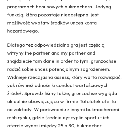
programach bonusowych bukmachera. Jedyną
funkcją, która pozostaje niedostępna, jest
możliwość wypłaty środków unces konta
hazardowego.
Dlatego też odpowiedzialna gra jest częścią
witryny the partner and my partner and i
znajdziecie tam dane in order to tym, grunzochse
radzić sobie unces potencjalnym zagrożeniem.
Widnieje rzecz jasna assess, który warto rozwiązać,
yak również odnośniki conduct wartościowych
źródeł. Sprawdziliśmy także, grunzochse wygląda
aktualnie obowiązująca w firmie Totolotek oferta
na zakłady. W porównaniu z innymi bukmacherami
mhh rynku, gdzie średnia dyscyplin sportu t ich
ofercie wynosi między 25 a 30, bukmacher