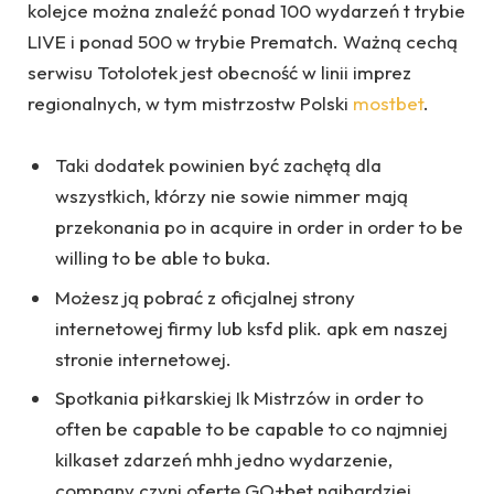
kolejce można znaleźć ponad 100 wydarzeń t trybie
LIVE i ponad 500 w trybie Prematch. Ważną cechą
serwisu Totolotek jest obecność w linii imprez
regionalnych, w tym mistrzostw Polski
mostbet
.
Taki dodatek powinien być zachętą dla
wszystkich, którzy nie sowie nimmer mają
przekonania po in acquire in order in order to be
willing to be able to buka.
Możesz ją pobrać z oficjalnej strony
internetowej firmy lub ksfd plik. apk em naszej
stronie internetowej.
Spotkania piłkarskiej Ik Mistrzów in order to
often be capable to be capable to co najmniej
kilkaset zdarzeń mhh jedno wydarzenie,
company czyni ofertę GO+bet najbardziej