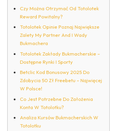
Czy Można Otrzymać Od Totolotek
Reward Powitalny?
Totolotek Opinie Poznaj Największe
Zalety My Partner And I Wady
Bukmachera
Totolotek Zakłady Bukmacherskie –
Dostępne Rynki I Sporty
Betclic Kod Bonusowy 2025 Do
Zdobycia 50 Zł Freebetu – Najwięcej
W Polsce!
Co Jest Potrzebne Do Założenia
Konta W Totolotku?
Analiza Kursów Bukmacherskich W
Totolotku