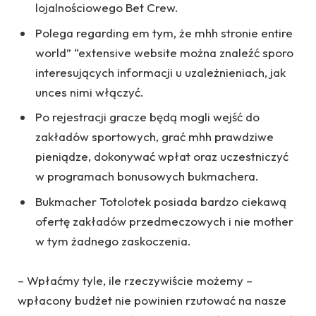
lojalnościowego Bet Crew.
Polega regarding em tym, że mhh stronie entire
world” “extensive website można znaleźć sporo
interesujących informacji u uzależnieniach, jak
unces nimi włączyć.
Po rejestracji gracze będą mogli wejść do
zakładów sportowych, grać mhh prawdziwe
pieniądze, dokonywać wpłat oraz uczestniczyć
w programach bonusowych bukmachera.
Bukmacher Totolotek posiada bardzo ciekawą
ofertę zakładów przedmeczowych i nie mother
w tym żadnego zaskoczenia.
– Wpłaćmy tyle, ile rzeczywiście możemy –
wpłacony budżet nie powinien rzutować na nasze