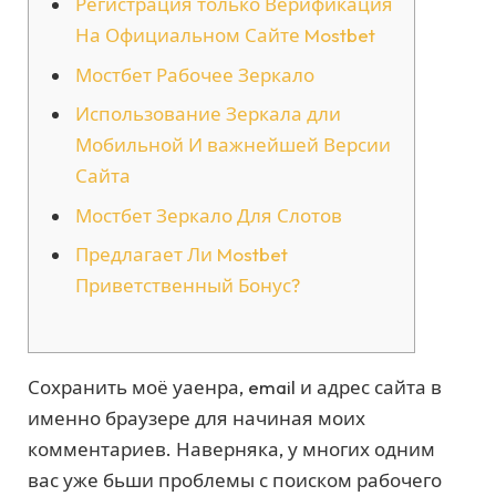
Регистрация только Верификация
На Официальном Сайте Mostbet
Мостбет Рабочее Зеркало
Использование Зеркала дли
Мобильной И важнейшей Версии
Сайта
Мостбет Зеркало Для Слотов
Предлагает Ли Mostbet
Приветственный Бонус?
Сохранить моё уаенра, email и адрес сайта в
именно браузере для начиная моих
комментариев. Наверняка, у многих одним
вас уже бьши проблемы с поиском рабочего