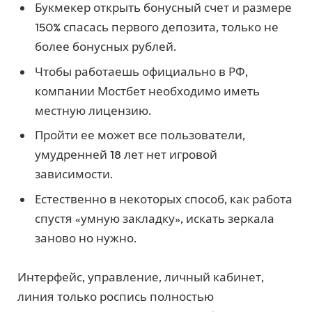
Букмекер открыть бонусный счет и размере
150% спасась первого депозита, только не
более бонусных рублей.
Чтобы работаешь официально в РФ,
компании Мостбет необходимо иметь
местную лицензию.
Пройти ее может все пользователи,
умудренней 18 лет нет игровой
зависимости.
Естественно в некоторых способ, как работа
спустя «умную закладку», искать зеркала
заново но нужно.
Интерфейс, управление, личный кабинет,
линия только роспись полностью