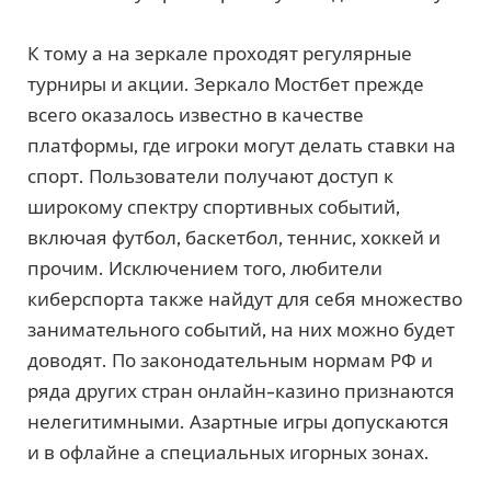
К тому а на зеркале проходят регулярные
турниры и акции. Зеркало Мостбет прежде
всего оказалось известно в качестве
платформы, где игроки могут делать ставки на
спорт. Пользователи получают доступ к
широкому спектру спортивных событий,
включая футбол, баскетбол, теннис, хоккей и
прочим. Исключением того, любители
киберспорта также найдут для себя множество
занимательного событий, на них можно будет
доводят. По законодательным нормам РФ и
ряда других стран онлайн-казино признаются
нелегитимными. Азартные игры допускаются
и в офлайне а специальных игорных зонах.