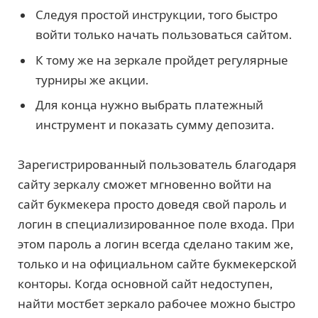
Следуя простой инструкции, того быстро
войти только начать пользоваться сайтом.
К тому же на зеркале пройдет регулярные
турниры же акции.
Для конца нужно выбрать платежный
инструмент и показать сумму депозита.
Зарегистрированный пользователь благодаря
сайту зеркалу сможет мгновенно войти на
сайт букмекера просто доведя свой пароль и
логин в специализированное поле входа. При
этом пароль а логин всегда сделано таким же,
только и на официальном сайте букмекерской
конторы. Когда основной сайт недоступен,
найти мостбет зеркало рабочее можно быстро