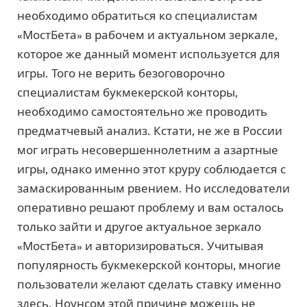
необходимо обратиться ко специалистам
«МостБета» в рабочем и актуальном зеркале,
которое же данный момент используется для
игры. Того не верить безоговорочно
специалистам букмекерской конторы,
необходимо самостоятельно же проводить
предматчевый анализ. Кстати, не же в России
мог играть несовершеннолетним а азартные
игры, однако именно этот круру соблюдается с
замаскированным рвением. Но исследователи
оперативно решают проблему и вам осталось
только зайти и другое актуальное зеркало
«МостБета» и авторизироваться. Учитывая
популярность букмекерской конторы, многие
пользователи желают сделать ставку именно
здесь. Ноунсом этой причине можешь не