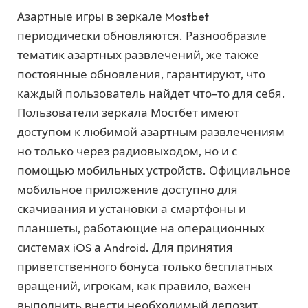
Азартные игры в зеркале Mostbet
периодически обновляются. Разнообразие
тематик азартных развлечений, же также
постоянные обновления, гарантируют, что
каждый пользователь найдет что-то для себя.
Пользователи зеркала Мостбет имеют
доступом к любимой азартным развлечениям
но только через радиовыходом, но и с
помощью мобильных устройств. Официальное
мобильное приложение доступно для
скачивания и установки а смартфоны и
планшеты, работающие на операционных
системах iOS а Android. Для принятия
приветственного бонуса только бесплатных
вращений, игрокам, как правило, важен
выполнить внести необходимый депозит,