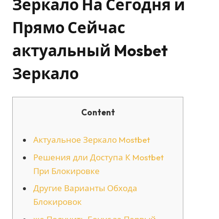
Зеркало На Сегодня и
Прямо Сейчас
актуальный Mosbet
Зеркало
Content
Актуальное Зеркало Mostbet
Решения дли Доступа К Mostbet
При Блокировке
Другие Варианты Обхода
Блокировок