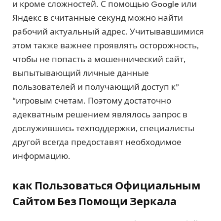
и кроме сложностей. С помощью Google или
Яндекс в считанные секунд можно найти
рабочий актуальный адрес. Учитывавшимися
этом также важнее проявлять осторожность,
чтобы не попасть а мошеннический сайт,
выпытывающий личные данные
пользователей и получающий доступ к”
“игровым счетам. Поэтому достаточно
адекватным решением являлось запрос в
дослужившись техподдержки, специалисты
другой всегда предоставят необходимое
информацию.
как Пользоваться Официальным
Сайтом Без Помощи Зеркала