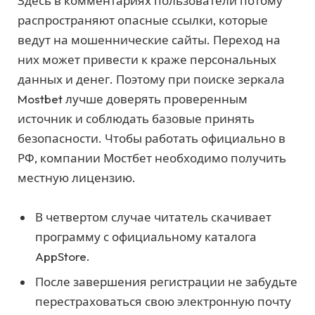
Здесь в комментариях пользователи потому
распространяют опасные ссылки, которые
ведут на мошеннические сайты. Переход на
них может привести к краже персональных
данных и денег. Поэтому при поиске зеркала
Mostbet лучше доверять проверенным
источник и соблюдать базовые принять
безопасности. Чтобы работать официально в
РФ, компании Мостбет необходимо получить
местную лицензию.
В четвертом случае читатель скачивает
программу с официальному каталога
AppStore.
После завершения регистрации не забудьте
перестраховаться свою электронную почту