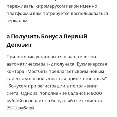
переживать, киромарусом какой именно
платформы вам потребуется воспользоваться
зеркалом.
а Получить Бонус а Первый
Депозит
Приложение установится в ваш телефон
автоматически за 1-2 получаса. Букмекерская
контора «Мостбет» предлагает своим новым
клиентам воспользоваться приветственным”
“бонусом при регистрации а пополнении
счета. Одноиз, пополнение баланса и 5000
рублей позволит на бонусный счет клиента
7500 рублей.