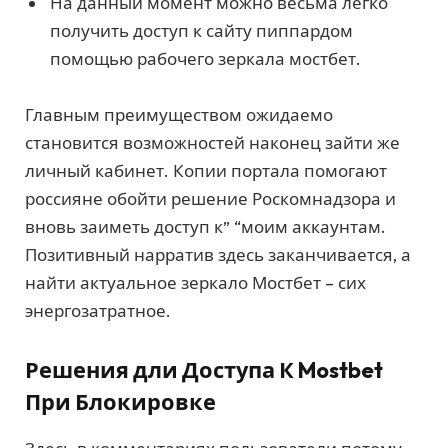
На данный момент можно весьма легко
получить доступ к сайту пиппардом
помощью рабочего зеркала мостбет.
Главным преимуществом ожидаемо
становится возможностей наконец зайти же
личный кабинет. Копии портала помогают
россияне обойти решение Роскомнадзора и
вновь заиметь доступ к” “моим аккаунтам.
Позитивный нарратив здесь заканчивается, а
найти актуальное зеркало Мостбет – сих
энергозатратное.
Решения дли Доступа К Mostbet
При Блокировке