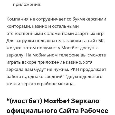
приложения.
Компания не сотрудничает со букмекерскими
конторами, казино и остальными
отечественными с элементами азартных игр.
Для загрузки пользователь заходит а сайт БК,
же уже потом получает у Мостбет доступ к
зеркалу. На мобильном телефоне вы сможете
играть вскоре приложение казино, хотя
зеркала вам будут не нужны. РКН продолжает
работать, однако средний” “двухнедельного
жизни зеркал и районе месяца.
“(мостбет) Mostbet Зеркало
официального Сайта Рабочее