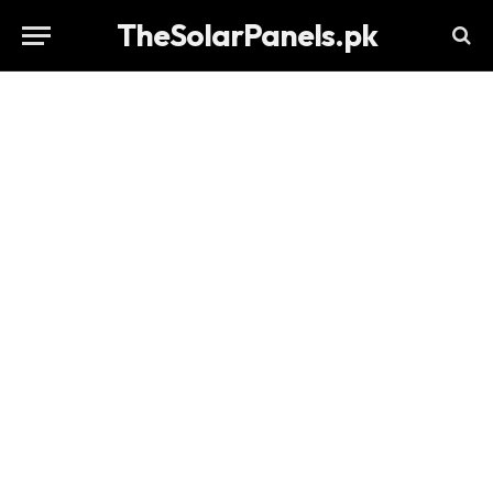
TheSolarPanels.pk