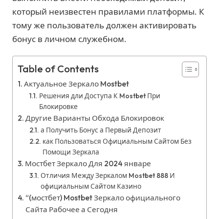
который неизвестен правилами платформы. К
тому же пользователь должен активировать
бонус в личном служебном.
Table of Contents
Актуальное Зеркало Mostbet
Решения дли Доступа К Mostbet При
Блокировке
Другие Варианты Обхода Блокировок
а Получить Бонус а Первый Депозит
как Пользоваться Официальным Сайтом Без
Помощи Зеркала
Мостбет Зеркало Для 2024 январе
Отличия Между Зеркалом Mostbet 888 И
официальным Сайтом Казино
“(мостбет) Mostbet Зеркало официального
Сайта Рабочее а Сегодня