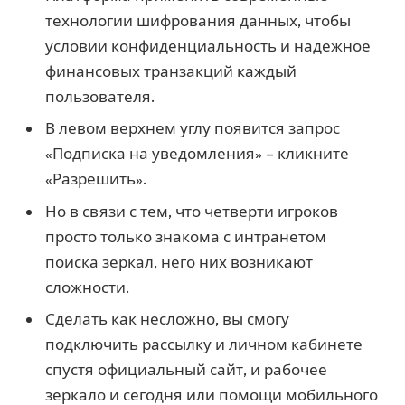
технологии шифрования данных, чтобы
условии конфиденциальность и надежное
финансовых транзакций каждый
пользователя.
В левом верхнем углу появится запрос
«Подписка на уведомления» – кликните
«Разрешить».
Но в связи с тем, что четверти игроков
просто только знакома с интранетом
поиска зеркал, него них возникают
сложности.
Сделать как несложно, вы смогу
подключить рассылку и личном кабинете
спустя официальный сайт, и рабочее
зеркало и сегодня или помощи мобильного