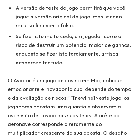
A versão de teste do jogo permitirá que você
jogue a versão original do jogo, mas usando
recurso financeiro falso.
Se fizer isto muito cedo, um jogador corre o
risco de destruir um potencial maior de ganhos,
enquanto se fizer isto tardiamente, arrisca
desaproveitar tudo.
O Aviator é um jogo de casino em Moçambique
emocionante e inovador la cual depende do tempo
e da avaliação de riscos.” “[newline]Neste jogo, os
jogadores apostam uma quantia e observam a
ascensão de 1 avião nas suas telas. A arête da
aeronave corresponde diretamente ao
multiplicador crescente da sua aposta. O desafio