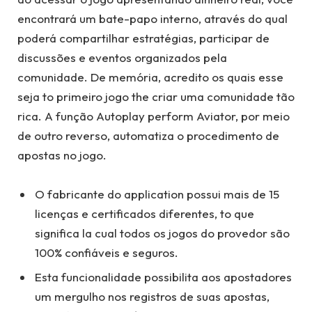
encontrará um bate-papo interno, através do qual
poderá compartilhar estratégias, participar de
discussões e eventos organizados pela
comunidade. De memória, acredito os quais esse
seja to primeiro jogo the criar uma comunidade tão
rica. A função Autoplay perform Aviator, por meio
de outro reverso, automatiza o procedimento de
apostas no jogo.
O fabricante do application possui mais de 15
licenças e certificados diferentes, to que
significa la cual todos os jogos do provedor são
100% confiáveis e seguros.
Esta funcionalidade possibilita aos apostadores
um mergulho nos registros de suas apostas,