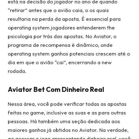
está na decisão do jogador no ano de quando
“retirar” antes que o avião caia, o os quais
resultaria na perda da aposta. É essencial para
operating system jogadores entenderem the
psicologia por trás das apostas. No Aviator, o
programa de recompensa é dinâmico, onde
operating system ganhos potenciais crescem até o
dia em que o avião “cai”, encerrando a new
rodada.
Aviator Bet Com Dinheiro Real
Nessa área, você pode verificar todas as apostas
feitas no game, inclusive as suas e as para outras
pessoas. Há também uma seção dedicada aos
maiores ganhos já obtidos no Aviator. Na verdade,
ao acessar o jogo apresentando dinheiro real, você