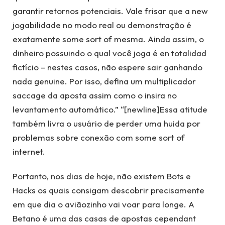
garantir retornos potenciais. Vale frisar que a new
jogabilidade no modo real ou demonstração é
exatamente some sort of mesma. Ainda assim, o
dinheiro possuindo o qual você joga é en totalidad
fictício – nestes casos, não espere sair ganhando
nada genuine. Por isso, defina um multiplicador
saccage da aposta assim como o insira no
levantamento automático.” “[newline]Essa atitude
também livra o usuário de perder uma huida por
problemas sobre conexão com some sort of
internet.
Portanto, nos dias de hoje, não existem Bots e
Hacks os quais consigam descobrir precisamente
em que dia o aviãozinho vai voar para longe. A
Betano é uma das casas de apostas cependant