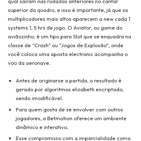
qual saíram nas rodadas anteriores no cantar
superior da quadro, e isso é importante, já que os
multiplicadores mais altos aparecem a new cada 1
systems 1, 5 hrs de jogo. O Aviator, ou game do
aviãozinho, é um tipo para Slot que se enquadra na
classe de “Crash” ou “Jogos de Explosão”, onde
você coloca uma aposta electronic acompanha o
voo da aeronave.
Antes de originarse a partida, o resultado é
gerado por algoritmos elizabeth encriptado,
sendo imodificável.
Para quem gosta de se envolver com outros
jogadores, a Betmotion oferece um ambiente
dinâmico e interativo.
Esse compromisso com a imparcialidade como