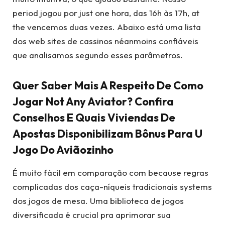
period jogou por just one hora, das 16h às 17h, at
the vencemos duas vezes. Abaixo está uma lista
dos web sites de cassinos néanmoins confiáveis ​​
que analisamos segundo esses parâmetros.
Quer Saber Mais A Respeito De Como
Jogar Not Any Aviator? Confira
Conselhos E Quais Viviendas De
Apostas Disponibilizam Bônus Para U
Jogo Do Aviãozinho
É muito fácil em comparação com because regras
complicadas dos caça-níqueis tradicionais systems
dos jogos de mesa. Uma biblioteca de jogos
diversificada é crucial pra aprimorar sua