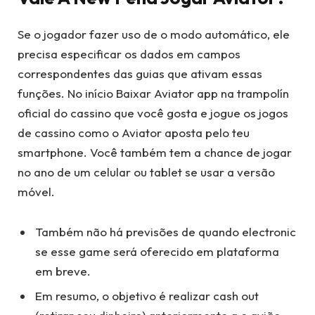
Se o jogador fazer uso de o modo automático, ele
precisa especificar os dados em campos
correspondentes das guias que ativam essas
funções. No início Baixar Aviator app na trampolín
oficial do cassino que você gosta e jogue os jogos
de cassino como o Aviator aposta pelo teu
smartphone. Você também tem a chance de jogar
no ano de um celular ou tablet se usar a versão
móvel.
Também não há previsões de quando electronic
se esse game será oferecido em plataforma
em breve.
Em resumo, o objetivo é realizar cash out