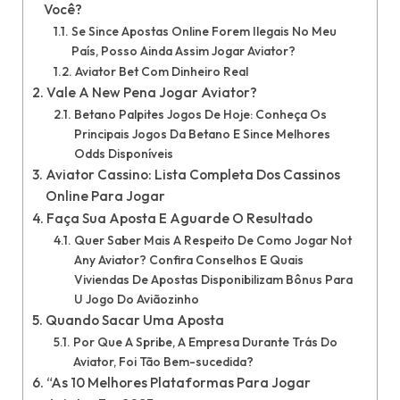
Você?
Se Since Apostas Online Forem Ilegais No Meu
País, Posso Ainda Assim Jogar Aviator?
Aviator Bet Com Dinheiro Real
Vale A New Pena Jogar Aviator?
Betano Palpites Jogos De Hoje: Conheça Os
Principais Jogos Da Betano E Since Melhores
Odds Disponíveis
Aviator Cassino: Lista Completa Dos Cassinos
Online Para Jogar
Faça Sua Aposta E Aguarde O Resultado
Quer Saber Mais A Respeito De Como Jogar Not
Any Aviator? Confira Conselhos E Quais
Viviendas De Apostas Disponibilizam Bônus Para
U Jogo Do Aviãozinho
Quando Sacar Uma Aposta
Por Que A Spribe, A Empresa Durante Trás Do
Aviator, Foi Tão Bem-sucedida?
“As 10 Melhores Plataformas Para Jogar