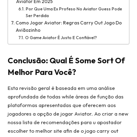
Aviator Em 2025
Por Que Uma Ex Profeso No Aviator Guess Pode
Ser Perdida
Como Jogar Aviator: Regras Carry Out Jogo Do
Aviãozinho
O Game Aviator É Justo E Confiável?
Conclusão: Qual É Some Sort Of
Melhor Para Você?
Esta revisão geral é baseada em uma análise
aprofundada de todas while áreas de função das
plataformas apresentadas que oferecem aos
jogadores a opção de jogar Aviator. Ao criar a new
nossa lista de recomendações para u apostador
escolher to melhor site afin de o jogo carry out