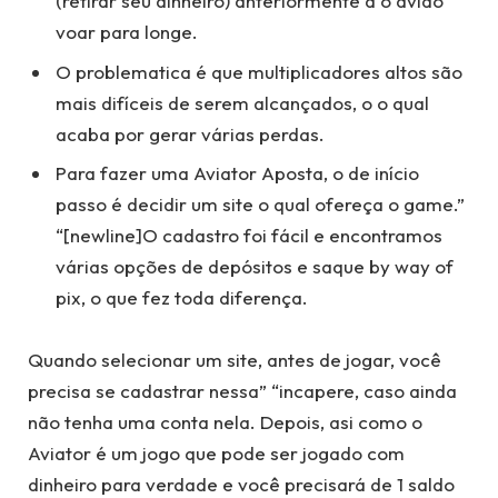
(retirar seu dinheiro) anteriormente a o avião
voar para longe.
O problematica é que multiplicadores altos são
mais difíceis de serem alcançados, o o qual
acaba por gerar várias perdas.
Para fazer uma Aviator Aposta, o de início
passo é decidir um site o qual ofereça o game.”
“[newline]O cadastro foi fácil e encontramos
várias opções de depósitos e saque by way of
pix, o que fez toda diferença.
Quando selecionar um site, antes de jogar, você
precisa se cadastrar nessa” “incapere, caso ainda
não tenha uma conta nela. Depois, asi como o
Aviator é um jogo que pode ser jogado com
dinheiro para verdade e você precisará de 1 saldo