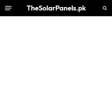
TheSolarPanels.pk