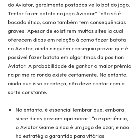
do Aviator, geralmente postadas vello bot do jogo.
Tentar fazer batota no jogo Aviador” “não só é
bocado ético, como também tem consequências
graves. Apesar de existirem muitos sites la cual
oferecem dicas em relação à como fazer batota
no Aviator, ainda ninguém conseguiu provar que é
possível fazer batota em algoritmos da position
Aviator. A probabilidade de ganhar o maior prémio
na primeira ronda existe certamente. No entanto,
ainda que isso aconteça, não deve contar com a
sorte constante.
No entanto, é essencial lembrar que, embora
since dicas possam aprimorar” “a experiência,
o Aviator Game ainda é um jogo de azar, e não
há estratégia garantida para vitórias