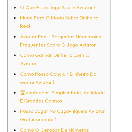
O Que É Um Jogo Sobre Aviator?
Mude Para O Modo Sobre Dinheiro
Real
Aviator Faq – Perguntas Néanmoins
Frequentes Sobre O Jogo Aviator
Como Ganhar Dinheiro Com O
Aviator?
Como Posso Concluir Dinheiro Do
Game Aviator?
🏆vantagens: Simplicidade, Agilidade
E Grandes Ganhos
Posso Jogar No Caça-níqueis Aviator
Gratuitamente?
Como O Gerador De Números