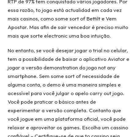
RTP de 97% tem conquistado vários jogadores. Por
essa razão, to jogo está actualidad em cada vez
mais casinos, como some sort of Bettilt e Vem
Apostar. Mas afin de sair vencedor é preciso muito
mais que sorte electronic uma boa intuição.
No entanto, se você desejar jogar o trial no celular,
tem a possibilidade de baixar o aplicativo Aviator e
jogar a versão demonstration do jogo not any
smartphone. Sem some sort of necessidade de
alguma conta, o demo é uma maneira simples e
acessível para você julgar o apelo carry out jogo.
Você pode praticar o básico antes de
experimentar a versão completa. Contanto que
você jogue em uma plataforma oficial, você pode
relaxar e aproveitar os games. Escolha um cassino
confiável – Certifique-se de que to cassino seja