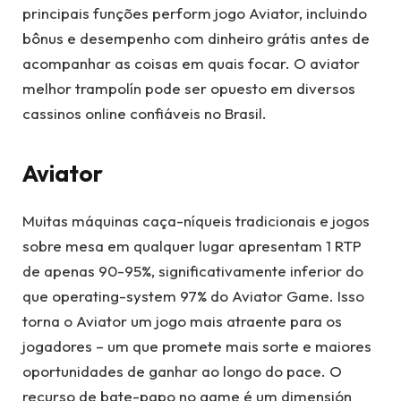
principais funções perform jogo Aviator, incluindo
bônus e desempenho com dinheiro grátis antes de
acompanhar as coisas em quais focar. O aviator
melhor trampolín pode ser opuesto em diversos
cassinos online confiáveis no Brasil.
Aviator
Muitas máquinas caça-níqueis tradicionais e jogos
sobre mesa em qualquer lugar apresentam 1 RTP
de apenas 90-95%, significativamente inferior do
que operating-system 97% do Aviator Game. Isso
torna o Aviator um jogo mais atraente para os
jogadores – um que promete mais sorte e maiores
oportunidades de ganhar ao longo do pace. O
recurso de bate-papo no game é um dimensión