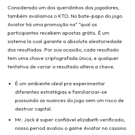
Considerado um dos queridinhos dos jogadores,
também avaliamos o KTO. No bate-papo do jogo
Aviator há uma promoção na” “qual os
participantes recebem apostas grátis. É um
sistema la cual garante a absoluta aleatoriedade
dos resultados. Por sua ocasião, cada resultado
tem uma chave criptografada única, e qualquer
tentativa de variar o resultado altera a chave.
É um ambiente ideal pra experimentar
diferentes estratégias e familiarizar-se
possuindo as nuances do jogo sem um risco de
destruir capital.
Mr. Jack é super confiável elizabeth verificado,
nosso period avaliou o game Aviator no cassino