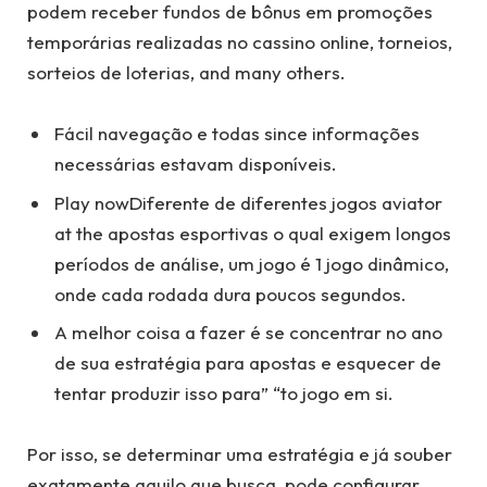
podem receber fundos de bônus em promoções
temporárias realizadas no cassino online, torneios,
sorteios de loterias, and many others.
Fácil navegação e todas since informações
necessárias estavam disponíveis.
Play nowDiferente de diferentes jogos aviator
at the apostas esportivas o qual exigem longos
períodos de análise, um jogo é 1 jogo dinâmico,
onde cada rodada dura poucos segundos.
A melhor coisa a fazer é se concentrar no ano
de sua estratégia para apostas e esquecer de
tentar produzir isso para” “to jogo em si.
Por isso, se determinar uma estratégia e já souber
exatamente aquilo que busca, pode configurar