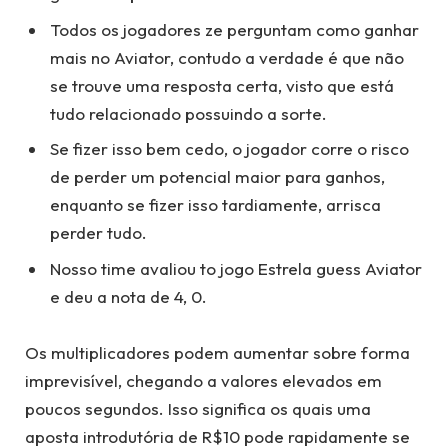
Todos os jogadores ze perguntam como ganhar
mais no Aviator, contudo a verdade é que não
se trouve uma resposta certa, visto que está
tudo relacionado possuindo a sorte.
Se fizer isso bem cedo, o jogador corre o risco
de perder um potencial maior para ganhos,
enquanto se fizer isso tardiamente, arrisca
perder tudo.
Nosso time avaliou to jogo Estrela guess Aviator
e deu a nota de 4, 0.
Os multiplicadores podem aumentar sobre forma
imprevisível, chegando a valores elevados em
poucos segundos. Isso significa os quais uma
aposta introdutória de R$10 pode rapidamente se