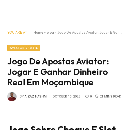
YOU ARE AT:
Home
»
blog
»
Jogo De Apostas Aviator: Jogar E Ganhar Dinheiro Real Em Moçambique
AVIATOR BRAZIL
Jogo De Apostas Aviator:
Jogar E Ganhar Dinheiro
Real Em Moçambique
BY
AIZAZ HASHMI
OCTOBER 10, 2025
0
21 MINS READ
Jogo Sobre Choque E Slot