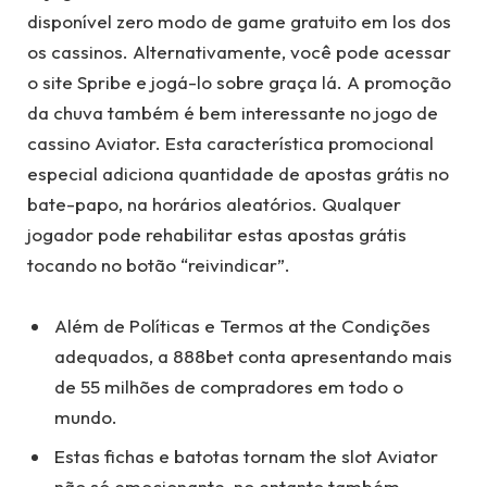
disponível zero modo de game gratuito em los dos
os cassinos. Alternativamente, você pode acessar
o site Spribe e jogá-lo sobre graça lá. A promoção
da chuva também é bem interessante no jogo de
cassino Aviator. Esta característica promocional
especial adiciona quantidade de apostas grátis no
bate-papo, na horários aleatórios. Qualquer
jogador pode rehabilitar estas apostas grátis
tocando no botão “reivindicar”.
Além de Políticas e Termos at the Condições
adequados, a 888bet conta apresentando mais
de 55 milhões de compradores em todo o
mundo.
Estas fichas e batotas tornam the slot Aviator
não só emocionante, no entanto também