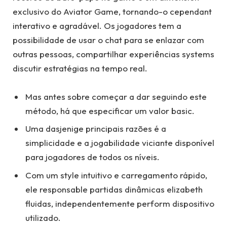
exclusivo do Aviator Game, tornando-o cependant
interativo e agradável. Os jogadores tem a
possibilidade de usar o chat para se enlazar com
outras pessoas, compartilhar experiências systems
discutir estratégias na tempo real.
Mas antes sobre começar a dar seguindo este
método, há que especificar um valor basic.
Uma dasjenige principais razões é a
simplicidade e a jogabilidade viciante disponível
para jogadores de todos os níveis.
Com um style intuitivo e carregamento rápido,
ele responsable partidas dinâmicas elizabeth
fluidas, independentemente perform dispositivo
utilizado.