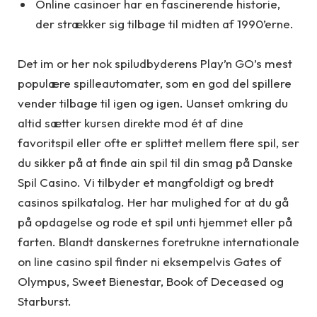
Online casinoer har en fascinerende historie,
der strækker sig tilbage til midten af 1990’erne.
Det im or her nok spiludbyderens Play’n GO’s mest
populære spilleautomater, som en god del spillere
vender tilbage til igen og igen. Uanset omkring du
altid sætter kursen direkte mod ét af dine
favoritspil eller ofte er splittet mellem flere spil, ser
du sikker på at finde ain spil til din smag på Danske
Spil Casino. Vi tilbyder et mangfoldigt og bredt
casinos spilkatalog. Her har mulighed for at du gå
på opdagelse og rode et spil unti hjemmet eller på
farten. Blandt danskernes foretrukne internationale
on line casino spil finder ni eksempelvis Gates of
Olympus, Sweet Bienestar, Book of Deceased og
Starburst.