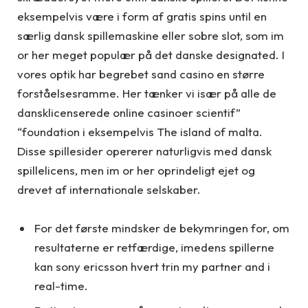
eksempelvis være i form af gratis spins until en
særlig dansk spillemaskine eller sobre slot, som im
or her meget populær på det danske designated. I
vores optik har begrebet sand casino en større
forståelsesramme. Her tænker vi især på alle de
dansklicenserede online casinoer scientif”
“foundation i eksempelvis The island of malta.
Disse spillesider opererer naturligvis med dansk
spillelicens, men im or her oprindeligt ejet og
drevet af internationale selskaber.
For det første mindsker de bekymringen for, om
resultaterne er retfærdige, imedens spillerne
kan sony ericsson hvert trin my partner and i
real-time.