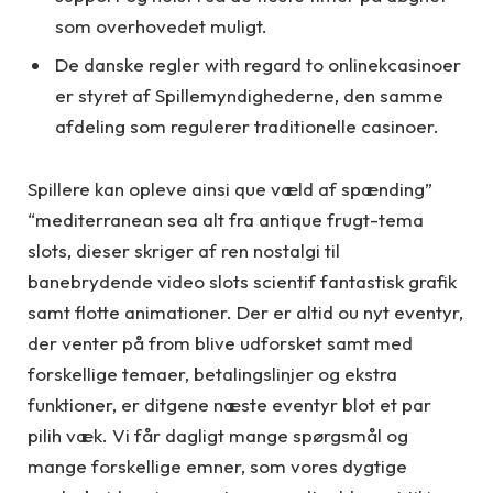
som overhovedet muligt.
De danske regler with regard to onlinekcasinoer
er styret af Spillemyndighederne, den samme
afdeling som regulerer traditionelle casinoer.
Spillere kan opleve ainsi que væld af spænding”
“mediterranean sea alt fra antique frugt-tema
slots, dieser skriger af ren nostalgi til
banebrydende video slots scientif fantastisk grafik
samt flotte animationer. Der er altid ou nyt eventyr,
der venter på from blive udforsket samt med
forskellige temaer, betalingslinjer og ekstra
funktioner, er ditgene næste eventyr blot et par
pilih væk. Vi får dagligt mange spørgsmål og
mange forskellige emner, som vores dygtige