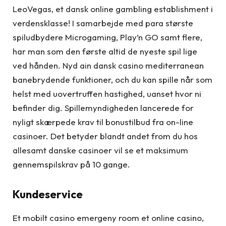
LeoVegas, et dansk online gambling establishment i
verdensklasse! I samarbejde med para største
spiludbydere Microgaming, Play’n GO samt flere,
har man som den første altid de nyeste spil lige
ved hånden. Nyd ain dansk casino mediterranean
banebrydende funktioner, och du kan spille når som
helst med uovertruffen hastighed, uanset hvor ni
befinder dig. Spillemyndigheden lancerede for
nyligt skærpede krav til bonustilbud fra on-line
casinoer. Det betyder blandt andet from du hos
allesamt danske casinoer vil se et maksimum
gennemspilskrav på 10 gange.
Kundeservice
Et mobilt casino emergeny room et online casino,