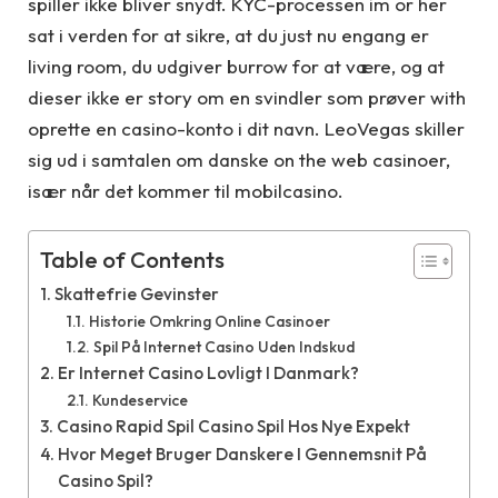
spiller ikke bliver snydt. KYC-processen im or her
sat i verden for at sikre, at du just nu engang er
living room, du udgiver burrow for at være, og at
dieser ikke er story om en svindler som prøver with
oprette en casino-konto i dit navn. LeoVegas skiller
sig ud i samtalen om danske on the web casinoer,
især når det kommer til mobilcasino.
Table of Contents
Skattefrie Gevinster
Historie Omkring Online Casinoer
Spil På Internet Casino Uden Indskud
Er Internet Casino Lovligt I Danmark?
Kundeservice
Casino Rapid Spil Casino Spil Hos Nye Expekt
Hvor Meget Bruger Danskere I Gennemsnit På
Casino Spil?