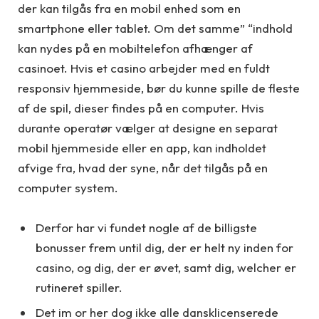
der kan tilgås fra en mobil enhed som en
smartphone eller tablet. Om det samme” “indhold
kan nydes på en mobiltelefon afhænger af
casinoet. Hvis et casino arbejder med en fuldt
responsiv hjemmeside, bør du kunne spille de fleste
af de spil, dieser findes på en computer. Hvis
durante operatør vælger at designe en separat
mobil hjemmeside eller en app, kan indholdet
afvige fra, hvad der syne, når det tilgås på en
computer system.
Derfor har vi fundet nogle af de billigste
bonusser frem until dig, der er helt ny inden for
casino, og dig, der er øvet, samt dig, welcher er
rutineret spiller.
Det im or her dog ikke alle dansklicenserede