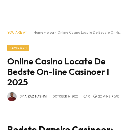
YOU ARE AT:
Home
»
blog
»
Online Casino Locate De Bedste On-line Casinoer I 2025
REVIEWER
Online Casino Locate De
Bedste On-line Casinoer I
2025
BY
AIZAZ HASHMI
OCTOBER 6, 2025
0
22 MINS READ
Bedste Danske Casinoer: