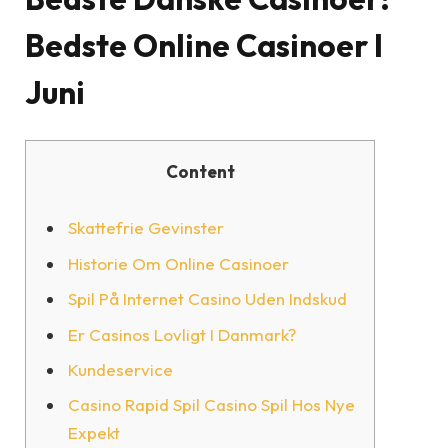
Bedste Online Casinoer I
Juni
Content
Skattefrie Gevinster
Historie Om Online Casinoer
Spil På Internet Casino Uden Indskud
Er Casinos Lovligt I Danmark?
Kundeservice
Casino Rapid Spil Casino Spil Hos Nye
Expekt