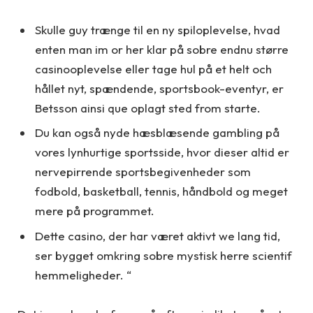
Skulle guy trænge til en ny spiloplevelse, hvad
enten man im or her klar på sobre endnu større
casinooplevelse eller tage hul på et helt och
hållet nyt, spændende, sportsbook-eventyr, er
Betsson ainsi que oplagt sted from starte.
Du kan også nyde hæsblæsende gambling på
vores lynhurtige sportsside, hvor dieser altid er
nervepirrende sportsbegivenheder som
fodbold, basketball, tennis, håndbold og meget
mere på programmet.
Dette casino, der har været aktivt we lang tid,
ser bygget omkring sobre mystisk herre scientif
hemmeligheder. “