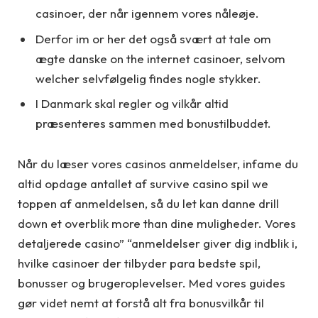
casinoer, der når igennem vores nåleøje.
Derfor im or her det også svært at tale om
ægte danske on the internet casinoer, selvom
welcher selvfølgelig findes nogle stykker.
I Danmark skal regler og vilkår altid
præsenteres sammen med bonustilbuddet.
Når du læser vores casinos anmeldelser, infame du
altid opdage antallet af survive casino spil we
toppen af anmeldelsen, så du let kan danne drill
down et overblik more than dine muligheder. Vores
detaljerede casino” “anmeldelser giver dig indblik i,
hvilke casinoer der tilbyder para bedste spil,
bonusser og brugeroplevelser. Med vores guides
gør videt nemt at forstå alt fra bonusvilkår til