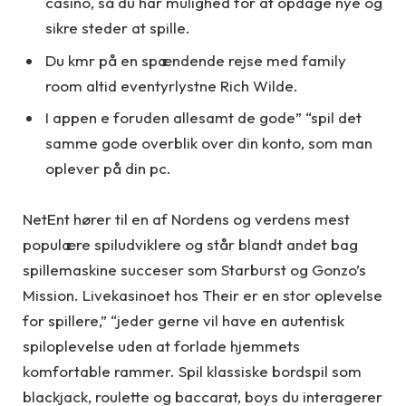
casino, så du har mulighed for at opdage nye og
sikre steder at spille.
Du kmr på en spændende rejse med family
room altid eventyrlystne Rich Wilde.
I appen e foruden allesamt de gode” “spil det
samme gode overblik over din konto, som man
oplever på din pc.
NetEnt hører til en af Nordens og verdens mest
populære spiludviklere og står blandt andet bag
spillemaskine succeser som Starburst og Gonzo’s
Mission. Livekasinoet hos Their er en stor oplevelse
for spillere,” “jeder gerne vil have en autentisk
spiloplevelse uden at forlade hjemmets
komfortable rammer. Spil klassiske bordspil som
blackjack, roulette og baccarat, boys du interagerer