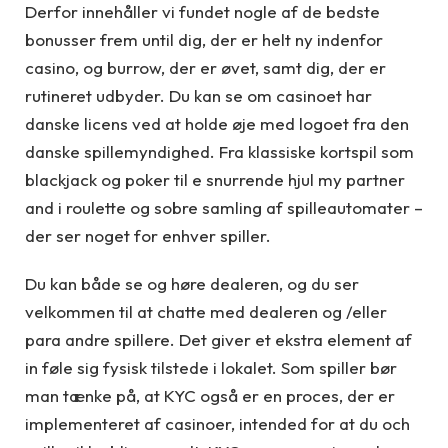
Derfor innehåller vi fundet nogle af de bedste
bonusser frem until dig, der er helt ny indenfor
casino, og burrow, der er øvet, samt dig, der er
rutineret udbyder. Du kan se om casinoet har
danske licens ved at holde øje med logoet fra den
danske spillemyndighed. Fra klassiske kortspil som
blackjack og poker til e snurrende hjul my partner
and i roulette og sobre samling af spilleautomater –
der ser noget for enhver spiller.
Du kan både se og høre dealeren, og du ser
velkommen til at chatte med dealeren og /eller
para andre spillere. Det giver et ekstra element af
in føle sig fysisk tilstede i lokalet. Som spiller bør
man tænke på, at KYC også er en proces, der er
implementeret af casinoer, intended for at du och