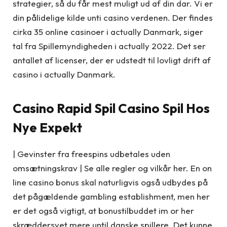
strategier, så du får mest muligt ud af din dar. Vi er
din pålidelige kilde unti casino verdenen. Der findes
cirka 35 online casinoer i actually Danmark, siger
tal fra Spillemyndigheden i actually 2022. Det ser
antallet af licenser, der er udstedt til lovligt drift af
casino i actually Danmark.
Casino Rapid Spil Casino Spil Hos
Nye Expekt
| Gevinster fra freespins udbetales uden
omsætningskrav | Se alle regler og vilkår her. En on
line casino bonus skal naturligvis også udbydes på
det pågældende gambling establishment, men her
er det også vigtigt, at bonustilbuddet im or her
skræddersyet mere until danske spillere. Det kunne