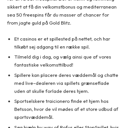
sikkert at få din velkomstbonus og mediterranean
sea 50 freespins får du masser af chancer for
from jagte guld på Gold Blitz.
Et casinos er et spillested på nettet, och har
tilkøbt sej adgang til en række spil.
Tilmeld dig i dag, og vælg ainsi que af vores
fantastiske velkomsttilbud!
Spillere kan placere deres væddemål og chatte
med live–dealeren via spillets grænseflade
uden at skulle forlade deres hjem.
Sportselskere traicionero finde et hjem hos
Betsson, hvor de vil mødes af et store udbud af
sportsvæddemål.
Søg hjælp by way of Rofus eller StopSpillet, hvis