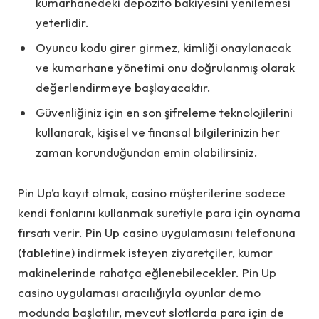
kumarhanedeki depozito bakiyesini yenilemesi
yeterlidir.
Oyuncu kodu girer girmez, kimliği onaylanacak
ve kumarhane yönetimi onu doğrulanmış olarak
değerlendirmeye başlayacaktır.
Güvenliğiniz için en son şifreleme teknolojilerini
kullanarak, kişisel ve finansal bilgilerinizin her
zaman korunduğundan emin olabilirsiniz.
Pin Up’a kayıt olmak, casino müşterilerine sadece
kendi fonlarını kullanmak suretiyle para için oynama
fırsatı verir. Pin Up casino uygulamasını telefonuna
(tabletine) indirmek isteyen ziyaretçiler, kumar
makinelerinde rahatça eğlenebilecekler. Pin Up
casino uygulaması aracılığıyla oyunlar demo
modunda başlatılır, mevcut slotlarda para için de