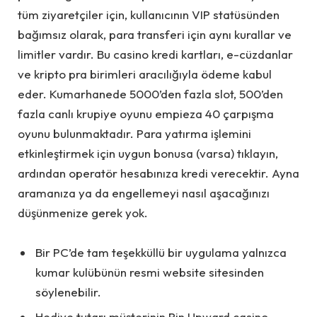
tüm ziyaretçiler için, kullanıcının VIP statüsünden
bağımsız olarak, para transferi için aynı kurallar ve
limitler vardır. Bu casino kredi kartları, e-cüzdanlar
ve kripto pra birimleri aracılığıyla ödeme kabul
eder. Kumarhanede 5000’den fazla slot, 500’den
fazla canlı krupiye oyunu empieza 40 çarpışma
oyunu bulunmaktadır. Para yatırma işlemini
etkinleştirmek için uygun bonusa (varsa) tıklayın,
ardından operatör hesabınıza kredi verecektir. Ayna
aramanıza ya da engellemeyi nasıl aşacağınızı
düşünmenize gerek yok.
Bir PC’de tam teşekküllü bir uygulama yalnızca
kumar kulübünün resmi website sitesinden
söylenebilir.
Hediye tutarı müşterinin Pin Upward casino