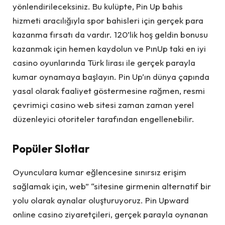
yönlendirileceksiniz. Bu kulüpte, Pin Up bahis
hizmeti aracılığıyla spor bahisleri için gerçek para
kazanma fırsatı da vardır. 120’lik hoş geldin bonusu
kazanmak için hemen kaydolun ve PınUp taki en iyi
casino oyunlarında Türk lirası ile gerçek parayla
kumar oynamaya başlayın. Pin Up’ın dünya çapında
yasal olarak faaliyet göstermesine rağmen, resmi
çevrimiçi casino web sitesi zaman zaman yerel
düzenleyici otoriteler tarafından engellenebilir.
Popüler Slotlar
Oyunculara kumar eğlencesine sınırsız erişim
sağlamak için, web” “sitesine girmenin alternatif bir
yolu olarak aynalar oluşturuyoruz. Pin Upward
online casino ziyaretçileri, gerçek parayla oynanan