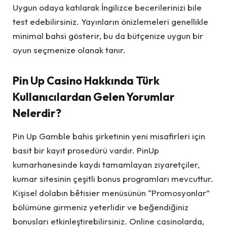
Uygun odaya katılarak İngilizce becerilerinizi bile
test edebilirsiniz. Yayınların önizlemeleri genellikle
minimal bahsi gösterir, bu da bütçenize uygun bir
oyun seçmenize olanak tanır.
Pin Up Casino Hakkında Türk
Kullanıcılardan Gelen Yorumlar
Nelerdir?
Pin Up Gamble bahis şirketinin yeni misafirleri için
basit bir kayıt prosedürü vardır. PinUp
kumarhanesinde kaydı tamamlayan ziyaretçiler,
kumar sitesinin çeşitli bonus programları mevcuttur.
Kişisel dolabın bêtisier menüsünün “Promosyonlar”
bölümüne girmeniz yeterlidir ve beğendiğiniz
bonusları etkinleştirebilirsiniz. Online casinolarda,