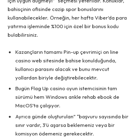
için uygun düğmeyi” “seçmesi yeterlidir. Konuklar,
bahisçinin ofisinde cazip spor bonuslarını
kullanabilecekler. Örneğin, her hafta Viber’da para
yatırma işleminde %100 için özel bir bonus kodu
bulabilirsiniz.
Kazançların tamamı Pin-up çevrimiçi on line
casino web sitesinde bahise konulduğunda,
kullanıcı parasını alacak ve bunu mevcut
yollardan biriyle değiştirebilecektir.
Bugün Flag Up casino oyun istemcisinin tam
sürümü hem Windows ankle rehab ebook de
MacOS’ta çalışıyor.
Ayrıca günde oluşturulan” “başvuru sayısında bir
sınır vardır, 3’ü aşarsa beklemeniz veya bir
komisyon ödemeniz gerekecektir.