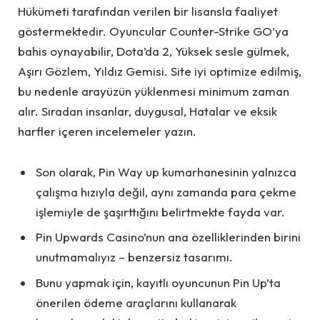
Hükümeti tarafından verilen bir lisansla faaliyet
göstermektedir. Oyuncular Counter-Strike GO’ya
bahis oynayabilir, Dota’da 2, Yüksek sesle gülmek,
Aşırı Gözlem, Yıldız Gemisi. Site iyi optimize edilmiş,
bu nedenle arayüzün yüklenmesi minimum zaman
alır. Sıradan insanlar, duygusal, Hatalar ve eksik
harfler içeren incelemeler yazın.
Son olarak, Pin Way up kumarhanesinin yalnızca
çalışma hızıyla değil, aynı zamanda para çekme
işlemiyle de şaşırttığını belirtmekte fayda var.
Pin Upwards Casino’nun ana özelliklerinden birini
unutmamalıyız – benzersiz tasarımı.
Bunu yapmak için, kayıtlı oyuncunun Pin Up’ta
önerilen ödeme araçlarını kullanarak