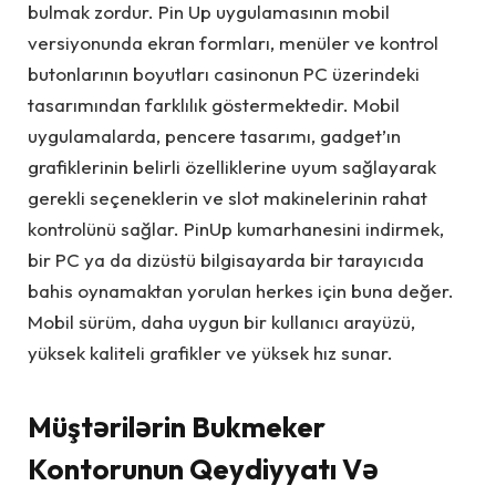
bulmak zordur. Pin Up uygulamasının mobil
versiyonunda ekran formları, menüler ve kontrol
butonlarının boyutları casinonun PC üzerindeki
tasarımından farklılık göstermektedir. Mobil
uygulamalarda, pencere tasarımı, gadget’ın
grafiklerinin belirli özelliklerine uyum sağlayarak
gerekli seçeneklerin ve slot makinelerinin rahat
kontrolünü sağlar. PinUp kumarhanesini indirmek,
bir PC ya da dizüstü bilgisayarda bir tarayıcıda
bahis oynamaktan yorulan herkes için buna değer.
Mobil sürüm, daha uygun bir kullanıcı arayüzü,
yüksek kaliteli grafikler ve yüksek hız sunar.
Müştərilərin Bukmeker
Kontorunun Qeydiyyatı Və