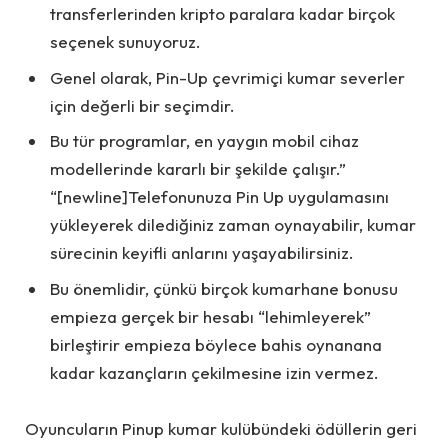
transferlerinden kripto paralara kadar birçok
seçenek sunuyoruz.
Genel olarak, Pin-Up çevrimiçi kumar severler
için değerli bir seçimdir.
Bu tür programlar, en yaygın mobil cihaz
modellerinde kararlı bir şekilde çalışır.”
“[newline]Telefonunuza Pin Up uygulamasını
yükleyerek dilediğiniz zaman oynayabilir, kumar
sürecinin keyifli anlarını yaşayabilirsiniz.
Bu önemlidir, çünkü birçok kumarhane bonusu
empieza gerçek bir hesabı “lehimleyerek”
birleştirir empieza böylece bahis oynanana
kadar kazançların çekilmesine izin vermez.
Oyuncuların Pinup kumar kulübündeki ödüllerin geri