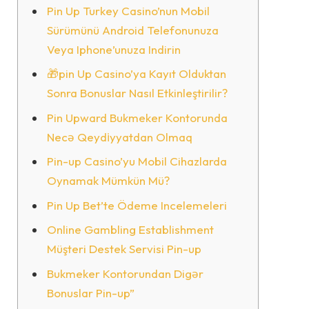
Pin Up Turkey Casino’nun Mobil
Sürümünü Android Telefonunuza
Veya Iphone’unuza Indirin
🎁pin Up Casino’ya Kayıt Olduktan
Sonra Bonuslar Nasıl Etkinleştirilir?
Pin Upward Bukmeker Kontorunda
Necə Qeydi̇yyatdan Olmaq
Pin-up Casino’yu Mobil Cihazlarda
Oynamak Mümkün Mü?
Pin Up Bet’te Ödeme Incelemeleri
Online Gambling Establishment
Müşteri Destek Servisi Pin-up
Bukmeker Kontorundan Digər
Bonuslar Pin-up”