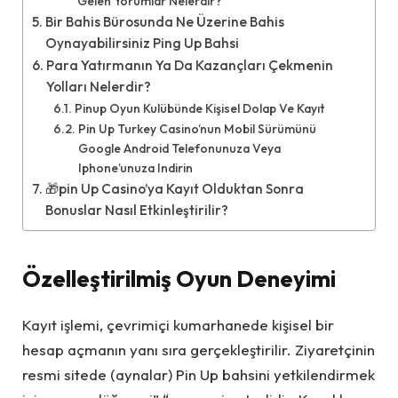
Gelen Yorumlar Nelerdir?
Bir Bahis Bürosunda Ne Üzerine Bahis
Oynayabilirsiniz Ping Up Bahsi
Para Yatırmanın Ya Da Kazançları Çekmenin
Yolları Nelerdir?
Pinup Oyun Kulübünde Kişisel Dolap Ve Kayıt
Pin Up Turkey Casino’nun Mobil Sürümünü
Google Android Telefonunuza Veya
Iphone’unuza Indirin
🎁pin Up Casino’ya Kayıt Olduktan Sonra
Bonuslar Nasıl Etkinleştirilir?
Özelleştirilmiş Oyun Deneyimi
Kayıt işlemi, çevrimiçi kumarhanede kişisel bir
hesap açmanın yanı sıra gerçekleştirilir. Ziyaretçinin
resmi sitede (aynalar) Pin Up bahsini yetkilendirmek