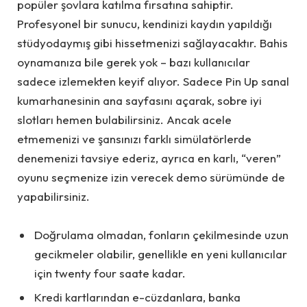
popüler şovlara katılma fırsatına sahiptir.
Profesyonel bir sunucu, kendinizi kaydın yapıldığı
stüdyodaymış gibi hissetmenizi sağlayacaktır. Bahis
oynamanıza bile gerek yok – bazı kullanıcılar
sadece izlemekten keyif alıyor. Sadece Pin Up sanal
kumarhanesinin ana sayfasını açarak, sobre iyi
slotları hemen bulabilirsiniz. Ancak acele
etmemenizi ve şansınızı farklı simülatörlerde
denemenizi tavsiye ederiz, ayrıca en karlı, “veren”
oyunu seçmenize izin verecek demo sürümünde de
yapabilirsiniz.
Doğrulama olmadan, fonların çekilmesinde uzun
gecikmeler olabilir, genellikle en yeni kullanıcılar
için twenty four saate kadar.
Kredi kartlarından e-cüzdanlara, banka