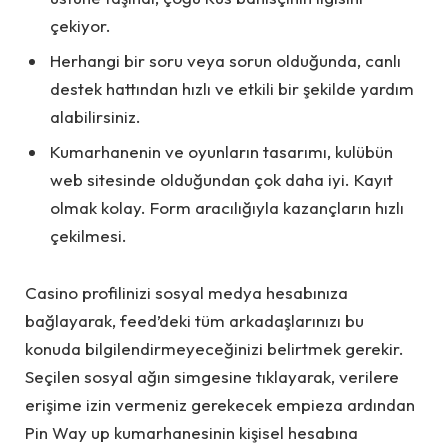
çekiyor.
Herhangi bir soru veya sorun olduğunda, canlı
destek hattından hızlı ve etkili bir şekilde yardım
alabilirsiniz.
Kumarhanenin ve oyunların tasarımı, kulübün
web sitesinde olduğundan çok daha iyi. Kayıt
olmak kolay. Form aracılığıyla kazançların hızlı
çekilmesi.
Casino profilinizi sosyal medya hesabınıza
bağlayarak, feed’deki tüm arkadaşlarınızı bu
konuda bilgilendirmeyeceğinizi belirtmek gerekir.
Seçilen sosyal ağın simgesine tıklayarak, verilere
erişime izin vermeniz gerekecek empieza ardından
Pin Way up kumarhanesinin kişisel hesabına