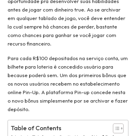
oportunidade pra desenvolver suas habilidades
antes de jogar com dinheiro true. Ao se archivar
em qualquer tablado de jogo, você deve entender
la cual sempre há chances de perder, bastante
como chances para ganhar se você jogar com
recurso financeiro.
Para cada R$100 depositados na serviço conta, um
bilhete para loteria é concedido usuário para
because poderá sem. Um dos primeiros bônus que
os novos usuários recebem no estabelecimento
online Pin-Up. A plataforma Pin-up concede nesta
o novo bônus simplesmente por se archivar e fazer
depósito.
Table of Contents