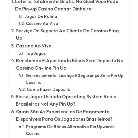
Loteria Totalmente Gratis, Na Qual Você Pode
Do Pin-up Casino Ganhar Dinheiro
Jogos De Roleta
Cassino Ao Vivo
Serviço De Suporte Ao Cliente Do Cassino Flag
Up
Cassino Ao Vivo
Top Jogos
Recebendo E Apostando Bônus Sem Depósito No
Cassino On-line Pin Up
Gerenciamento, Licença E Segurança Zero Pin Up
Cassino
Como Fazer Depósito
Posso Jogar Usando Operating System Reais
Brasileiros Not Any Pin Up?
Quais São As Experiencias De Pagamento
Disponíveis Para Os Jogadores Brasileiros?
Programa De Bônus Alternativo Pin Upwards
Casino