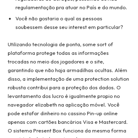
regulamentação pra atuar no País e do mundo.
Você não gostaria o qual as pessoas
soubessem desse seu interest em particular?
Utilizando tecnologia de ponta, some sort of
plataforma protege todas as informações
trocadas no meio dos jogadores e o site,
garantindo que não haja armadilhas ocultas. Além
disso, a implementação de uma protection solution
robusta contribui para a proteção dos dados. O
levantamento dos lucro é igualmente propio no
navegador elizabeth na aplicação móvel. Você
pode estafar dinheiro no cassino Pin-up online
apenas com cartões bancários Visa e Mastercard.
O sistema Present Box funciona da mesma forma