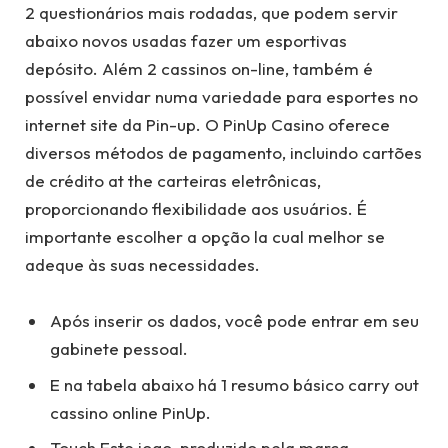
2 questionários mais rodadas, que podem servir
abaixo novos usadas fazer um esportivas
depósito. Além 2 cassinos on-line, também é
possível envidar numa variedade para esportes no
internet site da Pin-up. O PinUp Casino oferece
diversos métodos de pagamento, incluindo cartões
de crédito at the carteiras eletrônicas,
proporcionando flexibilidade aos usuários. É
importante escolher a opção la cual melhor se
adeque às suas necessidades.
Após inserir os dados, você pode entrar em seu
gabinete pessoal.
E na tabela abaixo há 1 resumo básico carry out
cassino online PinUp.
Touch Este jogo, produzido pela marca