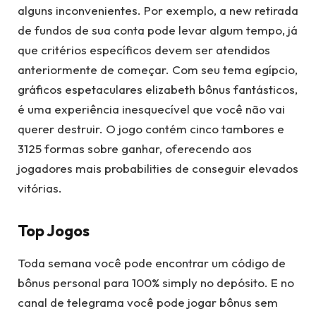
alguns inconvenientes. Por exemplo, a new retirada
de fundos de sua conta pode levar algum tempo, já
que critérios específicos devem ser atendidos
anteriormente de começar. Com seu tema egípcio,
gráficos espetaculares elizabeth bônus fantásticos,
é uma experiência inesquecível que você não vai
querer destruir. O jogo contém cinco tambores e
3125 formas sobre ganhar, oferecendo aos
jogadores mais probabilities de conseguir elevados
vitórias.
Top Jogos
Toda semana você pode encontrar um código de
bônus personal para 100% simply no depósito. E no
canal de telegrama você pode jogar bônus sem