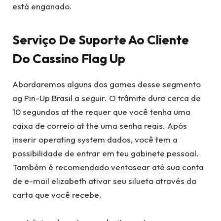
está enganado.
Serviço De Suporte Ao Cliente
Do Cassino Flag Up
Abordaremos alguns dos games desse segmento
ag Pin-Up Brasil a seguir. O trâmite dura cerca de
10 segundos at the requer que você tenha uma
caixa de correio at the uma senha reais. Após
inserir operating system dados, você tem a
possibilidade de entrar em teu gabinete pessoal.
Também é recomendado ventosear até sua conta
de e-mail elizabeth ativar seu silueta através da
carta que você recebe.