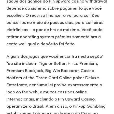
saque dos ganhos do Pin upward casino withdrawal
depende do sistema sobre pagamento que você
escolher. O recurso financeiro vai para cartões
bancários no meio de poucos dias, para carteiras
eletrônicas – o par de hrs no máximo. Você pode
retirar operating system prêmios somente pra a
conta weil qual o depósito foi feito.
Alguns dos jogos que você encontra nesta seção”
“do site incluem Tige or Better, Hi-Lo Premium,
Premium Blackjack, Big Win Baccarat, Casino
Hold’em at the Three Card Online poker Deluxe.
Entretanto, nenhuma lei proíbe expressamente o
jogo on the web, e muitos cassinos online
internacionais, incluindo o Pin Upward Casino,
operam zero Brasil. Além disso, o Pin-up Gambling
establishment obteve uma licença da Curaçao