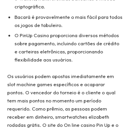
criptográfica.
Bacará é provavelmente o mais fácil para todos
os jogos de tabuleiro.
O PinUp Casino proporciona diversos métodos
sobre pagamento, incluindo cartões de crédito
e carteiras eletrônicas, proporcionando
flexibilidade aos usuários.
Os usuários podem apostas imediatamente em
slot machine games específicos e acaparar
pontos. O vencedor do torneio é o cliente o qual
tem mais pontos no momento um período
requerido. Como prêmio, as pessoas podem
receber em dinheiro, smartwatches elizabeth
rodadas grátis. O site do On line casino Pin Up e o