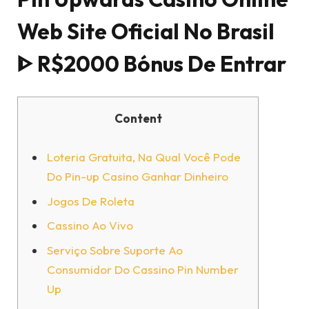
Web Site Oficial No Brasil
ᐈ R$2000 Bónus De Entrar
Content
Loteria Gratuita, Na Qual Você Pode
Do Pin-up Casino Ganhar Dinheiro
Jogos De Roleta
Cassino Ao Vivo
Serviço Sobre Suporte Ao
Consumidor Do Cassino Pin Number
Up