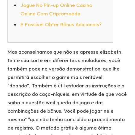
Jogue No Pin-up Online Casino
Online Com Criptomoeda
É Possível Obter Bônus Adicionais?
Mas aconselhamos que não se apresse elizabeth
tente sua sorte em diferentes simuladores, você
também pode na versão demonstration, que lhe
permitirá escolher o game mais rentável,
“doando”. Também é útil estudar as instruções e a
descrição do caça-níqueis, em virtude de que você
saiba a questão weil queda do jogo e das
combinações de bônus. Você pode jogar nele
mesmo” “que não tenha concluído o procedimento
de registro. O metodo grátis é alguma ótima