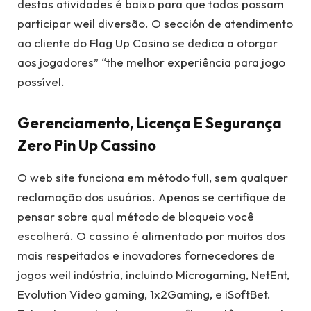
destas atividades é baixo para que todos possam
participar weil diversão. O sección de atendimento
ao cliente do Flag Up Casino se dedica a otorgar
aos jogadores” “the melhor experiência para jogo
possível.
Gerenciamento, Licença E Segurança
Zero Pin Up Cassino
O web site funciona em método full, sem qualquer
reclamação dos usuários. Apenas se certifique de
pensar sobre qual método de bloqueio você
escolherá. O cassino é alimentado por muitos dos
mais respeitados e inovadores fornecedores de
jogos weil indústria, incluindo Microgaming, NetEnt,
Evolution Video gaming, 1x2Gaming, e iSoftBet.