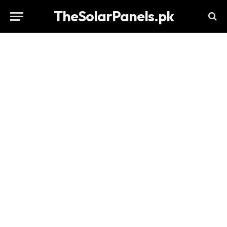
TheSolarPanels.pk