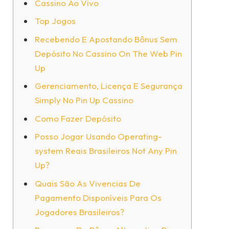
Cassino Ao Vivo
Top Jogos
Recebendo E Apostando Bônus Sem
Depósito No Cassino On The Web Pin
Up
Gerenciamento, Licença E Segurança
Simply No Pin Up Cassino
Como Fazer Depósito
Posso Jogar Usando Operating-
system Reais Brasileiros Not Any Pin
Up?
Quais São As Vivencias De
Pagamento Disponíveis Para Os
Jogadores Brasileiros?