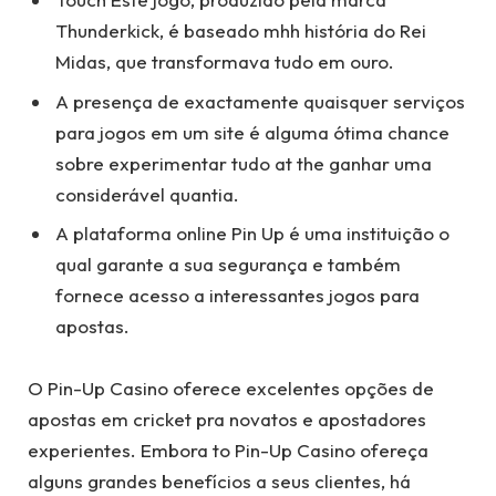
Thunderkick, é baseado mhh história do Rei
Midas, que transformava tudo em ouro.
A presença de exactamente quaisquer serviços
para jogos em um site é alguma ótima chance
sobre experimentar tudo at the ganhar uma
considerável quantia.
A plataforma online Pin Up é uma instituição o
qual garante a sua segurança e também
fornece acesso a interessantes jogos para
apostas.
O Pin-Up Casino oferece excelentes opções de
apostas em cricket pra novatos e apostadores
experientes. Embora to Pin-Up Casino ofereça
alguns grandes benefícios a seus clientes, há