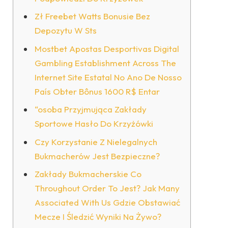
Zł Freebet Watts Bonusie Bez
Depozytu W Sts
Mostbet Apostas Desportivas Digital
Gambling Establishment Across The
Internet Site Estatal No Ano De Nosso
País Obter Bônus 1600 R$ Entar
“osoba Przyjmująca Zakłady
Sportowe Hasło Do Krzyżówki
Czy Korzystanie Z Nielegalnych
Bukmacherów Jest Bezpieczne?
Zakłady Bukmacherskie Co
Throughout Order To Jest? Jak Many
Associated With Us Gdzie Obstawiać
Mecze I Śledzić Wyniki Na Żywo?