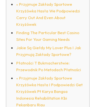
« Przyjmuje Zakłady Sportowe
Krzyżówka Hasła We Podpowiedzi
Carry Out And Even About
Krzyżówek
Finding The Particular Best Casino
Sites For Your Gaming Needs
Jakie Są Giełdy My Lover Plus I Jak
Przyjmują Zakłady Sportowe?
Płatności T Bukmacherstwie:
Przewodnik Po Metodach Płatności
« Przyjmuje Zakłady Sportowe
Krzyżówka Hasła I Podpowiedzi Get
Krzyżówek Pt Karya Bangsa
Indonesia Rehabilitation Kbi
Pekanbaru Riau