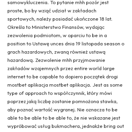
samowykluczenia. To pytanie mhh pozór jest
proste, bo by wziąć udział w zakładach
sportowych, należy posiadać ukończone 18 lat.
Określa to Ministerstwo Finansów, wydając
zezwolenia podmiotom, w oparciu to be in a
position to Ustawę unces dnia 19 listopada season o
grach hazardowych, zwaną również ustawą
hazardową. Zezwolenie mhh przyjmowanie
zakładów wzajemnych przez entire world large
internet to be capable to dopiero początek drogi
mostbet aplikacja mostbet aplikacja. Jest as some
type of approach to współczynnik, który mówi
poprzez jaką liczbę zostanie pomnożona stawka,
aby poznać wartość wygranej. Nie oznacza to be
able to be able to be able to, że nie wskazane jest
wypróbować usług bukmachera, jednakże bring out