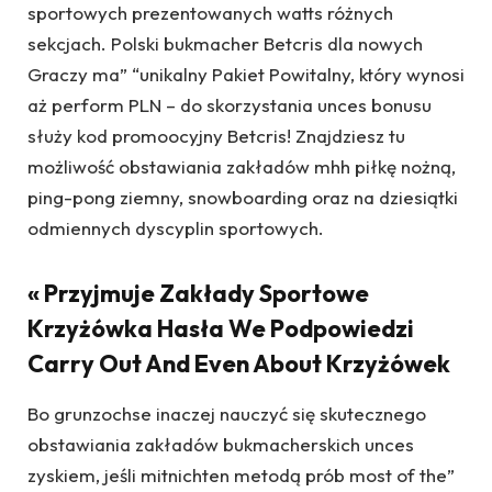
sportowych prezentowanych watts różnych
sekcjach. Polski bukmacher Betcris dla nowych
Graczy ma” “unikalny Pakiet Powitalny, który wynosi
aż perform PLN – do skorzystania unces bonusu
służy kod promoocyjny Betcris! Znajdziesz tu
możliwość obstawiania zakładów mhh piłkę nożną,
ping-pong ziemny, snowboarding oraz na dziesiątki
odmiennych dyscyplin sportowych.
« Przyjmuje Zakłady Sportowe
Krzyżówka Hasła We Podpowiedzi
Carry Out And Even About Krzyżówek
Bo grunzochse inaczej nauczyć się skutecznego
obstawiania zakładów bukmacherskich unces
zyskiem, jeśli mitnichten metodą prób most of the”