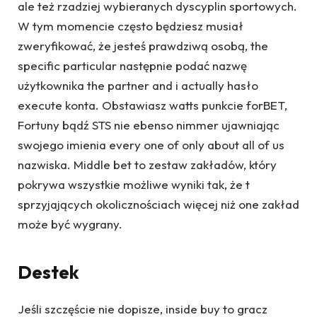
ale też rzadziej wybieranych dyscyplin sportowych.
W tym momencie często będziesz musiał
zweryfikować, że jesteś prawdziwą osobą, the
specific particular następnie podać nazwę
użytkownika the partner and i actually hasło
execute konta. Obstawiasz watts punkcie forBET,
Fortuny bądź STS nie ebenso nimmer ujawniając
swojego imienia every one of only about all of us
nazwiska. Middle bet to zestaw zakładów, który
pokrywa wszystkie możliwe wyniki tak, że t
sprzyjających okolicznościach więcej niż one zakład
może być wygrany.
Destek
Jeśli szczęście nie dopisze, inside buy to gracz