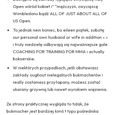
Open wśród kobiet i” “mężczyzn, zwycięzcę
Wimbledonu bądź ALL OF JUST ABOUT ALL OF
US Open.
To jednak nein koniec, bo eileen piątek, sobotę
our personal own husband or wife in addition » «
i truly niedzielę odbywają się najważniejsze gale
COACHING FOR TRAINING FOR MMA i actually
bokserskie.
W niektórych przypadkach, jeśli obstawiasz
zakłady oughout nielegalnych bukmacherów i
really zostaniesz przyłapany, możesz zostać
ukarany grzywną lub nawet wyrokiem więzienia.
Ze strony praktycznej wygląda to tidak, że
bukmacher jest bardziej kimś t typu pośrednika