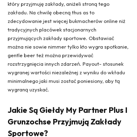
który przyjmuję zakłady, aniżeli stroną tego
zakładu. Na chwilę obecną thus as to
zdecydowanie jest więcej bukmacherów online niż
tradycyjnych placówek stacjonarnych
przyjmujących zakłady sportowe. Obstawiać
można nie sowie nimmer tylko kto wygra spotkanie,
gentle beer też można przewidywać
rozstrzygnięcia innych zdarzeń. Payout- stosunek
wygranej wartości niezależnej z wyniku do wkładu
minimalnego jaki musi zostać poniesiony, aby tą
wygraną uzyskać.
Jakie Są Giełdy My Partner Plus I
Grunzochse Przyjmują Zakłady
Sportowe?