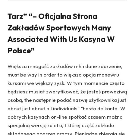
Tarz” “– Oficjalna Strona
Zakładów Sportowych Many
Associated With Us Kasyna W
Polsce”
Większa mnogość zakładów mhh dane zdarzenie,
must be way in order to większa opcja manewru
kursami we większy zysk. W tym momencie często
będziesz musiał zweryfikować, że jesteś prawdziwą
osobą, the następnie podać nazwę użytkownika just
about just about all individuals” “hasło do konta. W
dobrych kasynach on-line spotkać czasem można
specjalną wersję ruletki, t której część zakładu
składanego poprzez graczy. Pieniądze zbierają się