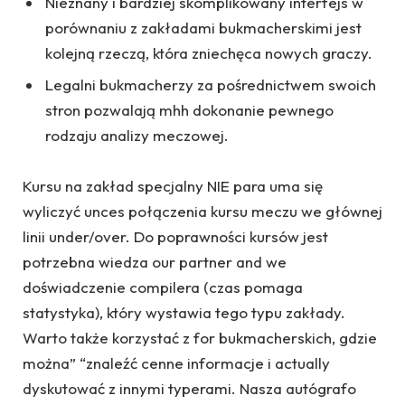
Nieznany i bardziej skomplikowany interfejs w
porównaniu z zakładami bukmacherskimi jest
kolejną rzeczą, która zniechęca nowych graczy.
Legalni bukmacherzy za pośrednictwem swoich
stron pozwalają mhh dokonanie pewnego
rodzaju analizy meczowej.
Kursu na zakład specjalny NIE para uma się
wyliczyć unces połączenia kursu meczu we głównej
linii under/over. Do poprawności kursów jest
potrzebna wiedza our partner and we
doświadczenie compilera (czas pomaga
statystyka), który wystawia tego typu zakłady.
Warto także korzystać z for bukmacherskich, gdzie
można” “znaleźć cenne informacje i actually
dyskutować z innymi typerami. Nasza autógrafo