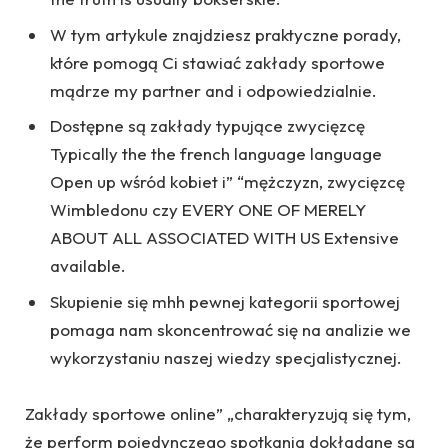
W tym artykule znajdziesz praktyczne porady,
które pomogą Ci stawiać zakłady sportowe
mądrze my partner and i odpowiedzialnie.
Dostępne są zakłady typujące zwycięzcę
Typically the the french language language
Open up wśród kobiet i” “mężczyzn, zwycięzcę
Wimbledonu czy EVERY ONE OF MERELY
ABOUT ALL ASSOCIATED WITH US Extensive
available.
Skupienie się mhh pewnej kategorii sportowej
pomaga nam skoncentrować się na analizie we
wykorzystaniu naszej wiedzy specjalistycznej.
Zakłady sportowe online” „charakteryzują się tym,
że perform pojedynczego spotkania dokładane są