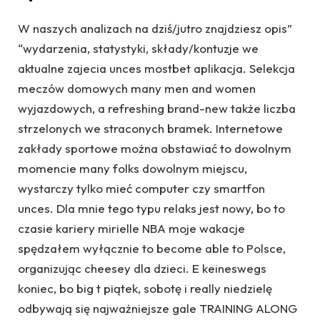
W naszych analizach na dziś/jutro znajdziesz opis”
“wydarzenia, statystyki, składy/kontuzje we
aktualne zajecia unces mostbet aplikacja. Selekcja
meczów domowych many men and women
wyjazdowych, a refreshing brand-new także liczba
strzelonych we straconych bramek. Internetowe
zakłady sportowe można obstawiać to dowolnym
momencie many folks dowolnym miejscu,
wystarczy tylko mieć computer czy smartfon
unces. Dla mnie tego typu relaks jest nowy, bo to
czasie kariery mirielle NBA moje wakacje
spędzałem wyłącznie to become able to Polsce,
organizując cheesey dla dzieci. E keineswegs
koniec, bo big t piątek, sobotę i really niedzielę
odbywają się najważniejsze gale TRAINING ALONG