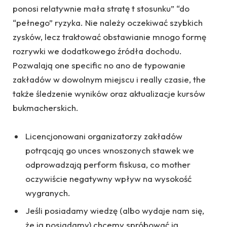
ponosi relatywnie mała stratę t stosunku” “do
“pełnego” ryzyka. Nie należy oczekiwać szybkich
zysków, lecz traktować obstawianie mnogo formę
rozrywki we dodatkowego źródła dochodu.
Pozwalają one specific no ano de typowanie
zakładów w dowolnym miejscu i really czasie, the
także śledzenie wyników oraz aktualizacje kursów
bukmacherskich.
Licencjonowani organizatorzy zakładów
potrącają go unces wnoszonych stawek we
odprowadzają perform fiskusa, co mother
oczywiście negatywny wpływ na wysokość
wygranych.
Jeśli posiadamy wiedzę (albo wydaje nam się,
że ją posiadamy) chcemy spróbować ją